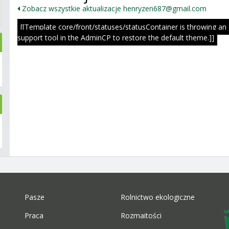
Zobacz wszystkie aktualizacje henryzen687@gmail.com
[[Template core/front/statuses/statusContainer is throwing an
support tool in the AdminCP to restore the default theme.]]
Pasze
Rolnictwo ekologiczne
Praca
Rozmaitości