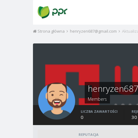
Strona główna
henryzen687@gmail.com
Aktualiz
henryzen68
Members
LICZBA ZAWARTOŚCI
REJ
0
30
REPUTACJA