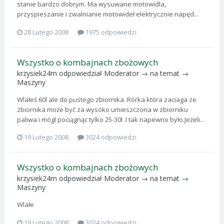
stanie bardzo dobrym. Ma wysuwane motowidla,
przyspieszanie i zwalnianie motowideł elektrycznie napęd...
28 Lutego 2008
1975 odpowiedzi
Wszystko o kombajnach zbożowych
krzysiek24m
odpowiedział
Moderator
→ na temat →
Maszyny
Wlałeś 60l ale do pustego zbiornika .Rórka która zaciaga ze
zbiornika może być za wysoko umieszczona w zbiorniku
paliwa i mógl pociągnąc tylko 25-30l .I tak napewno było.Jeżeli...
19 Lutego 2008
3024 odpowiedzi
Wszystko o kombajnach zbożowych
krzysiek24m
odpowiedział
Moderator
→ na temat →
Maszyny
Wlałe
19 Lutego 2008
3024 odpowiedzi