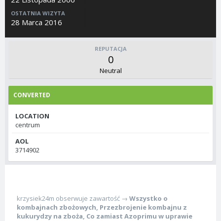
OSTATNIA WIZYTA
28 Marca 2016
REPUTACJA
0
Neutral
CONVERTED
LOCATION
centrum
AOL
3714902
krzysiek24m
obserwuje zawartość →
Wszystko o
kombajnach zbożowych
,
Przezbrojenie kombajnu z
kukurydzy na zboża
,
Co zamiast Azoprimu w uprawie