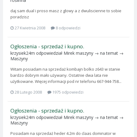
roślinna
daj sam dual i proso masz z glowy a z dwuliscienne to sobie
poradzisz
27 Kwietnia 2008
8 odpowiedzi
Ogłoszenia - sprzedaż i kupno.
krzysiek24m
odpowiedział
Mirek maszyny
→ na temat →
Maszyny
Witam posiadam na sprzedaż kombajn bolko z643 w stanie
bardzo dobrym mało używany. Ostatnie dwa lata nie
użytkowane. Więcej informacji pod nr telefonu 667-944-758...
28 Lutego 2008
1975 odpowiedzi
Ogłoszenia - sprzedaż i kupno.
krzysiek24m
odpowiedział
Mirek maszyny
→ na temat →
Maszyny
Posiadam na sprzedaż heder 4.2m do claas dominator w