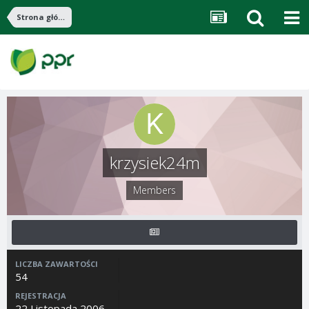
Strona główna
krzysiek24m
Members
LICZBA ZAWARTOŚCI
54
REJESTRACJA
22 Listopada 2006