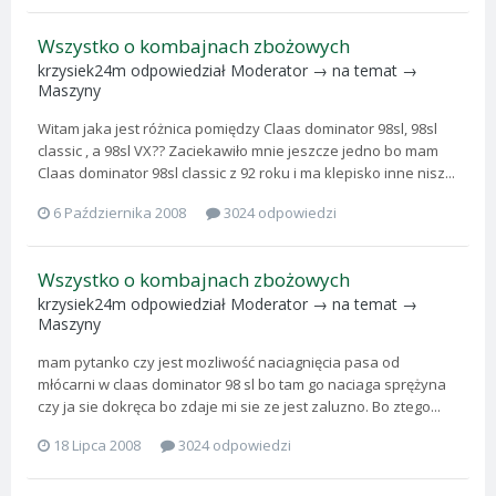
Wszystko o kombajnach zbożowych
krzysiek24m
odpowiedział
Moderator
→ na temat →
Maszyny
Witam jaka jest różnica pomiędzy Claas dominator 98sl, 98sl
classic , a 98sl VX?? Zaciekawiło mnie jeszcze jedno bo mam
Claas dominator 98sl classic z 92 roku i ma klepisko inne nisz...
6 Października 2008
3024 odpowiedzi
Wszystko o kombajnach zbożowych
krzysiek24m
odpowiedział
Moderator
→ na temat →
Maszyny
mam pytanko czy jest mozliwość naciagnięcia pasa od
młócarni w claas dominator 98 sl bo tam go naciaga sprężyna
czy ja sie dokręca bo zdaje mi sie ze jest zaluzno. Bo ztego...
18 Lipca 2008
3024 odpowiedzi