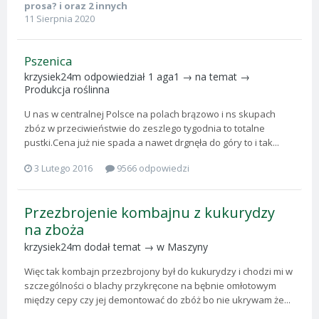
prosa?
i oraz 2 innych
11 Sierpnia 2020
Pszenica
krzysiek24m
odpowiedział
1 aga1
→ na temat →
Produkcja roślinna
U nas w centralnej Polsce na polach brązowo i ns skupach
zbóz w przeciwieństwie do zeszlego tygodnia to totalne
pustki.Cena już nie spada a nawet drgnęła do góry to i tak...
3 Lutego 2016
9566 odpowiedzi
Przezbrojenie kombajnu z kukurydzy
na zboża
krzysiek24m
dodał temat → w
Maszyny
Więc tak kombajn przezbrojony był do kukurydzy i chodzi mi w
szczególności o blachy przykręcone na bębnie omłotowym
między cepy czy jej demontować do zbóż bo nie ukrywam że...