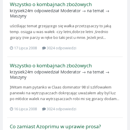
Wszystko o kombajnach zbożowych
krzysiek24m
odpowiedział
Moderator
→ na temat →
Maszyny
uściślając temat grzejącego się wałka przetząsaczy to jaką
temp. osiąga u was wałek -czy letni,dobrze letni ,średnio
gorący (nie parzy w ręke bo taki jest u mnie. Jeżeli jest...
17 Lipca 2008
3024 odpowiedzi
Wszystko o kombajnach zbożowych
krzysiek24m
odpowiedział
Moderator
→ na temat →
Maszyny
]Witam mam pytanko w Claas dominator 98 sl szlifowałem
panewki na wytrząsaczach dokręcając uważałem aby byl luz
po młódce walek na wytrząsaczach robi mi się goracy dodam...
16 Lipca 2008
3024 odpowiedzi
Co zamiast Azoprimu w uprawie prosa?