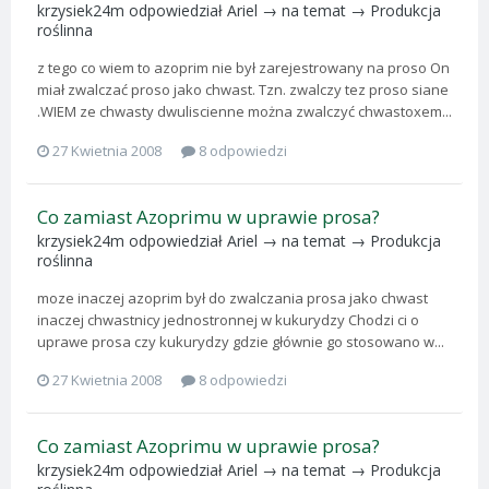
krzysiek24m
odpowiedział
Ariel
→ na temat →
Produkcja
roślinna
z tego co wiem to azoprim nie był zarejestrowany na proso On
miał zwalczać proso jako chwast. Tzn. zwalczy tez proso siane
.WIEM ze chwasty dwuliscienne można zwalczyć chwastoxem...
27 Kwietnia 2008
8 odpowiedzi
Co zamiast Azoprimu w uprawie prosa?
krzysiek24m
odpowiedział
Ariel
→ na temat →
Produkcja
roślinna
moze inaczej azoprim był do zwalczania prosa jako chwast
inaczej chwastnicy jednostronnej w kukurydzy Chodzi ci o
uprawe prosa czy kukurydzy gdzie głównie go stosowano w...
27 Kwietnia 2008
8 odpowiedzi
Co zamiast Azoprimu w uprawie prosa?
krzysiek24m
odpowiedział
Ariel
→ na temat →
Produkcja