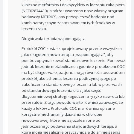
kliniczne metforminy i doksycykliny w leczeniu raka piersi
(NCT02874430), a także utworzono nasz własny program
badawczy METRICS, aby przyspieszyć badania nad
kombinatorycznym zastosowaniem tych środków w
leczeniu raka.
Długotrwała terapia wspomagająca
Protokół COC został zaprojektowany przede wszystkim
jako długoterminowa terapia „wspomagająca”, aby
pomóc zoptymalizować standardowe leczenie. Ponieważ
jednak leczenie metaboliczne zgodnie z protokołem COC
ma być długotrwałe, pacjenci mogą również stosować ten
protokół jako schemat leczenia podtrzymującego po
zakończeniu standardowego leczenia lub w przerwach
od standardowego leczenia oraz jako część
długoterminowej strategii łagodzenia ryzyko nawrotu lub
przerzutów. Z tego powodu warto również zauważyć, że
każdy z leków z Protokołu COC ma również opisane
korzystne mechanizmy działania w chorobie
nowotworowej, które nie są uzależnione od
jednoczesnego podawania standardowych terapii, a
które mogą niezależnie przyczynić się do zmniejszenia