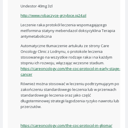
Undestor 40mg 3zl
http://www.robaczyce-grzybice.iq24.pl
Leczenie raka protokół leczenia wspomagającego
metformina statyny mebendazol doksycyklina Terapia
antymetaboliczna
Automatyczne tłumaczenie artukułu ze strony Care
Oncology Clinic z Lodnynu, o protokole leczenia
stosowanego na wszystkie rodzaje raka i na każdym
stopniu ich rozwoju, włączając wczesne stadium.
https://careoncology.com/the-coc-protocol-in-early-stage-
cancer
Również można stosować w leczeniu podtrzymującym po
zakończeniu standardowego leczenia lub w przerwach
standardowego leczenia oraz jako część
długoterminowej strategii łagodzenia ryzyko nawrotu lub
przerzutów.
https://careoncology.com/the-coc-protocol-in-glioma/