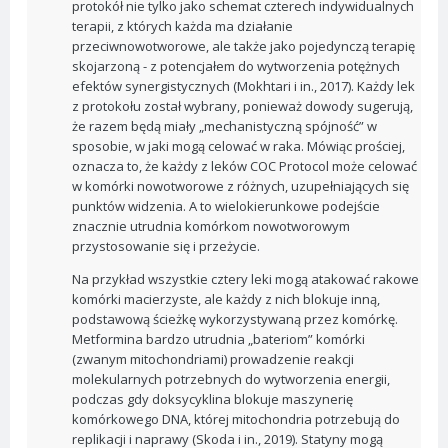
protokół nie tylko jako schemat czterech indywidualnych
terapii, z których każda ma działanie
przeciwnowotworowe, ale także jako pojedynczą terapię
skojarzoną - z potencjałem do wytworzenia potężnych
efektów synergistycznych (Mokhtari i in., 2017). Każdy lek
z protokołu został wybrany, ponieważ dowody sugerują,
że razem będą miały „mechanistyczną spójność” w
sposobie, w jaki mogą celować w raka. Mówiąc prościej,
oznacza to, że każdy z leków COC Protocol może celować
w komórki nowotworowe z różnych, uzupełniających się
punktów widzenia. A to wielokierunkowe podejście
znacznie utrudnia komórkom nowotworowym
przystosowanie się i przeżycie.
Na przykład wszystkie cztery leki mogą atakować rakowe
komórki macierzyste, ale każdy z nich blokuje inną,
podstawową ścieżkę wykorzystywaną przez komórkę.
Metformina bardzo utrudnia „bateriom” komórki
(zwanym mitochondriami) prowadzenie reakcji
molekularnych potrzebnych do wytworzenia energii,
podczas gdy doksycyklina blokuje maszynerię
komórkowego DNA, której mitochondria potrzebują do
replikacji i naprawy (Skoda i in., 2019). Statyny mogą