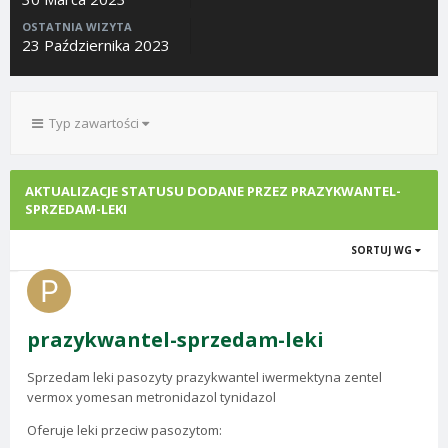
OSTATNIA WIZYTA
23 Października 2023
Typ zawartości
AKTUALIZACJE STATUSU DODANE PRZEZ PRAZYKWANTEL-
SPRZEDAM-LEKI
SORTUJ WG
prazykwantel-sprzedam-leki
Sprzedam leki pasozyty prazykwantel iwermektyna zentel
vermox yomesan metronidazol tynidazol
Oferuje leki przeciw pasozytom: