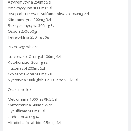
Azytromycyna 250mg 5zl
Amoksycylina 1000mg 5zl
Biseptol Trimesan Sulfametoksazol 960mg 2zl
Klindamycyna 300mg 3zl
Roksytromycyna 300mg 3zl
Ospen 250k 50gr
Tetracyklina 250mg 50gr
Przeciwgrzybicze:
Itraconazol Orungal 100mg 4zl
Ketokonazol 200mg 3zl
Fluconazol 200mg 5zl
Gryzeofulwina 500mg 2zl
Nystatyna 100k globulki 1zl and 500k 3zl
Oraz inne leki
Metformina 1000mg XR 3.5zl
Metformnina 500mg 75gr
Dysulfiram 500mg 3zl
Undestor 40mg 4zl
Alfadiol alfacalcidol 0.5mcg 4zl