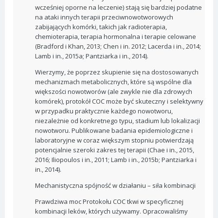
wcześniej oporne na leczenie) stają się bardziej podatne
na ataki innych terapii przeciwnowotworowych
zabijających komórki, takich jak radioterapia,
chemioterapia, terapia hormonalna i terapie celowane
(Bradford i Khan, 2013; Chen i in. 2012; Lacerda i in., 2014;
Lamb i in., 2015a; Pantziarka i in., 2014).
Wierzymy, że poprzez skupienie się na dostosowanych
mechanizmach metabolicznych, które są wspólne dla
większości nowotworów (ale zwykle nie dla zdrowych
komórek), protokół COC może być skuteczny i selektywny
w przypadku praktycznie każdego nowotworu,
niezależnie od konkretnego typu, stadium lub lokalizacji
nowotworu. Publikowane badania epidemiologiczne i
laboratoryjne w coraz większym stopniu potwierdzają
potencjalnie szeroki zakres tej terapii (Chae i in., 2015,
2016; Iliopoulos i in., 2011; Lamb i in., 2015b; Pantziarka i
in., 2014).
Mechanistyczna spójność w działaniu – siła kombinacji
Prawdziwa moc Protokołu COC tkwi w specyficznej
kombinacji leków, których używamy. Opracowaliśmy