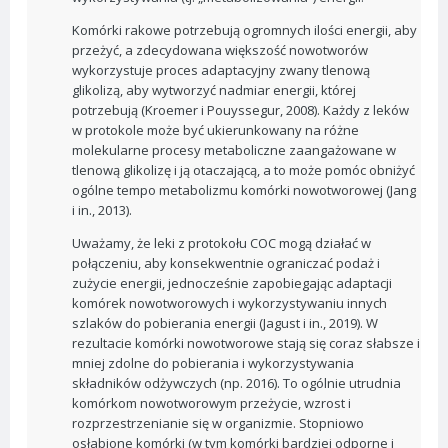
Komórki rakowe potrzebują ogromnych ilości energii, aby
przeżyć, a zdecydowana większość nowotworów
wykorzystuje proces adaptacyjny zwany tlenową
glikolizą, aby wytworzyć nadmiar energii, której
potrzebują (Kroemer i Pouyssegur, 2008). Każdy z leków
w protokole może być ukierunkowany na różne
molekularne procesy metaboliczne zaangażowane w
tlenową glikolizę i ją otaczającą, a to może pomóc obniżyć
ogólne tempo metabolizmu komórki nowotworowej (Jang
i in., 2013).
Uważamy, że leki z protokołu COC mogą działać w
połączeniu, aby konsekwentnie ograniczać podaż i
zużycie energii, jednocześnie zapobiegając adaptacji
komórek nowotworowych i wykorzystywaniu innych
szlaków do pobierania energii (Jagust i in., 2019). W
rezultacie komórki nowotworowe stają się coraz słabsze i
mniej zdolne do pobierania i wykorzystywania
składników odżywczych (np. 2016). To ogólnie utrudnia
komórkom nowotworowym przeżycie, wzrost i
rozprzestrzenianie się w organizmie. Stopniowo
osłabione komórki (w tym komórki bardziej odporne i