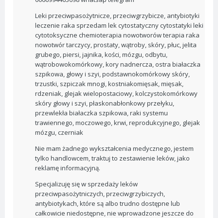
Leki przeciwpasożytnicze, przeciwgrzybicze, antybiotyki
leczenie raka sprzedam lek cytostatyczny cytostatyki leki
cytotoksyczne chemioterapia nowotworów terapia raka
nowotwór tarczycy, prostaty, wątroby, skóry, płuc, jelita
grubego, piersi, jajnika, kości, mózgu, odbytu,
wątrobowokomórkowy, kory nadnercza, ostra białaczka
szpikowa, głowy i szyi, podstawnokomórkowy skóry,
trzustki, szpiczak mnogi, kostniakomięsak, mięsak,
rdzeniak, glejak wielopostaciowy, kolczystokomórkowy
skóry głowy i szyi, płaskonabłonkowy przełyku,
przewlekła białaczka szpikowa, raki systemu
trawiennego, moczowego, krwi, reprodukcyjnego, glejak
mózgu, czerniak
Nie mam żadnego wykształcenia medycznego, jestem
tylko handlowcem, traktuj to zestawienie leków, jako
reklamę informacyjną.
Specjalizuję się w sprzedaży leków
przeciwpasożytniczych, przeciwgrzybiczych,
antybiotykach, które są albo trudno dostępne lub
całkowicie niedostępne, nie wprowadzone jeszcze do