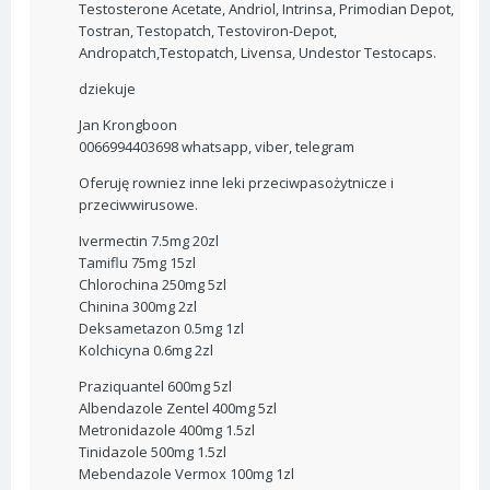
Testosterone Acetate, Andriol, Intrinsa, Primodian Depot,
Tostran, Testopatch, Testoviron-Depot,
Andropatch,Testopatch, Livensa, Undestor Testocaps.
dziekuje
Jan Krongboon
0066994403698 whatsapp, viber, telegram
Oferuję rowniez inne leki przeciwpasożytnicze i
przeciwwirusowe.
Ivermectin 7.5mg 20zl
Tamiflu 75mg 15zl
Chlorochina 250mg 5zl
Chinina 300mg 2zl
Deksametazon 0.5mg 1zl
Kolchicyna 0.6mg 2zl
Praziquantel 600mg 5zl
Albendazole Zentel 400mg 5zl
Metronidazole 400mg 1.5zl
Tinidazole 500mg 1.5zl
Mebendazole Vermox 100mg 1zl