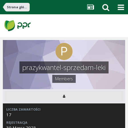
Strona główna
prazykwantel-sprzedam-leki
Members
LICZBA ZAWARTOŚCI
17
REJESTRACJA
30 Marca 2023