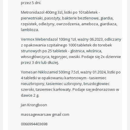
przez 5 dni.
Metronidazol 400mg 3zl, listki po 10 tabletek -
pierwotniaki, pasożyty, bakterie beztlenowe, giardia,
rzęsistek, odleżyny, owrzodzenia, ameboza, giardiaza,
lamblioza.
Vermox Mebendazol 100mg 1zł, ważny 06.2023, odliczany
z opakowania szpitalnego 1000 tabletek do torebek
strunowych po 25 tabletek - glistnica, włośnica,
włosogłówczyca, tęgoryjec, owsiki. Podaje się 2x dziennie
przez 3 dni lub dłużej.
Yomesan Niklozamid 500mg 7.5zł, ważny 01.2024, listki po
4 tabletki w opakowaniu kartonowym - tasiemiec
nieuzbrojony, tasiemiec uzbrojony, bruzdogłowiec
szeroki, tasiemiec karłowaty. Podaje się jednorazowo w
dawce 2 g.
Jan Krongboon
massagewarsaw gmail com
0066994403698