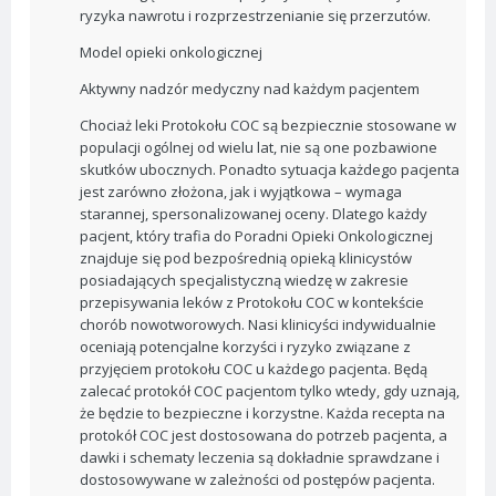
ryzyka nawrotu i rozprzestrzenianie się przerzutów.
Model opieki onkologicznej
Aktywny nadzór medyczny nad każdym pacjentem
Chociaż leki Protokołu COC są bezpiecznie stosowane w
populacji ogólnej od wielu lat, nie są one pozbawione
skutków ubocznych. Ponadto sytuacja każdego pacjenta
jest zarówno złożona, jak i wyjątkowa – wymaga
starannej, spersonalizowanej oceny. Dlatego każdy
pacjent, który trafia do Poradni Opieki Onkologicznej
znajduje się pod bezpośrednią opieką klinicystów
posiadających specjalistyczną wiedzę w zakresie
przepisywania leków z Protokołu COC w kontekście
chorób nowotworowych. Nasi klinicyści indywidualnie
oceniają potencjalne korzyści i ryzyko związane z
przyjęciem protokołu COC u każdego pacjenta. Będą
zalecać protokół COC pacjentom tylko wtedy, gdy uznają,
że będzie to bezpieczne i korzystne. Każda recepta na
protokół COC jest dostosowana do potrzeb pacjenta, a
dawki i schematy leczenia są dokładnie sprawdzane i
dostosowywane w zależności od postępów pacjenta.