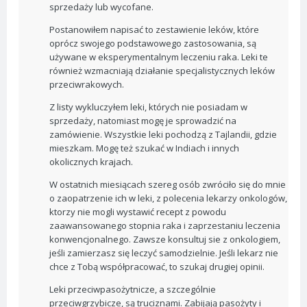
sprzedaży lub wycofane.
Postanowiłem napisać to zestawienie leków, które
oprócz swojego podstawowego zastosowania, są
używane w eksperymentalnym leczeniu raka. Leki te
również wzmacniają działanie specjalistycznych leków
przeciwrakowych.
Z listy wykluczyłem leki, których nie posiadam w
sprzedaży, natomiast mogę je sprowadzić na
zamówienie. Wszystkie leki pochodzą z Tajlandii, gdzie
mieszkam. Mogę też szukać w Indiach i innych
okolicznych krajach.
W ostatnich miesiącach szereg osób zwróciło się do mnie
o zaopatrzenie ich w leki, z polecenia lekarzy onkologów,
ktorzy nie mogli wystawić recept z powodu
zaawansowanego stopnia raka i zaprzestaniu leczenia
konwencjonalnego. Zawsze konsultuj sie z onkologiem,
jeśli zamierzasz się leczyć samodzielnie. Jeśli lekarz nie
chce z Tobą współpracować, to szukaj drugiej opinii.
Leki przeciwpasożytnicze, a szczególnie
przeciwgrzybicze, są truciznami. Zabijają pasożyty i