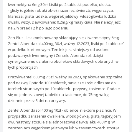
Iwermektyna 6mg 30zł. Listki po 2 tabletki, pudelko, ulotka.
- glisty (ogólnie robaki obłe), nużeniec, świerzb, węgorczyca,
filarioza, glista ludzka, węgorek jelitowy, włosogłówka ludzka,
owsiki, wszy. Dawkowanie: 0,2mg/kg masy ciała. Nie należy jeść
na 2 h przed i 2 h po jego podaniu.
Zen Plus - lek kombinowany składający się z Iwermektyny 6mg i
Zentel Albendazol 400mg, 30zl, ważny 12.2023, listki po 1 tabletce`
w pudełku kartonowym. Ten lek jest silniejszy od osobno
podawanych Iwermetyny i Zentelu Albendazol, dzięki
synergicznemu działaniu obu leków składowych dobranych w
tych proporcjach.
Prazykwantel 600mg 7.5zł, ważny 08.2023, opakowanie szpitalne
pod nazwą Opticide 100 tabletek, mniejsze ilości odliczam do
torebek strunowych po 10 tabletek - przywry, tasiemce. Podaje
się od jednorazowej tabletki na tasiemce, do 75mg na kg
dziennie przez 3 dni na przywry.
Zentel Albendazol 400mg 10zł - obleńce, niektóre płazińce. W
przypadku zarażenia owsikiem, włosogłówką, glistą, tęgoryjcem
dwunastnicy stosuje się jednorazową dawkę leku 400 mg. W
zarażeniach węgorkiem jelitowym lub w tasiemczycach stosuje