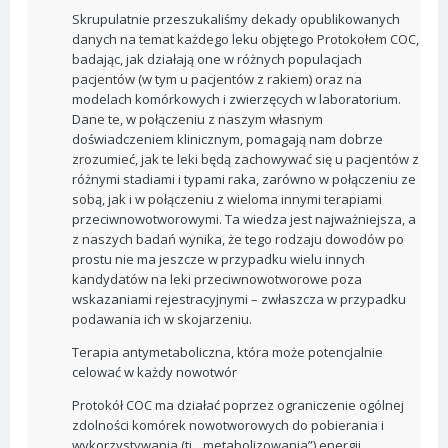
Skrupulatnie przeszukaliśmy dekady opublikowanych
danych na temat każdego leku objętego Protokołem COC,
badając, jak działają one w różnych populacjach
pacjentów (w tym u pacjentów z rakiem) oraz na
modelach komórkowych i zwierzęcych w laboratorium.
Dane te, w połączeniu z naszym własnym
doświadczeniem klinicznym, pomagają nam dobrze
zrozumieć, jak te leki będą zachowywać się u pacjentów z
różnymi stadiami i typami raka, zarówno w połączeniu ze
sobą, jak i w połączeniu z wieloma innymi terapiami
przeciwnowotworowymi. Ta wiedza jest najważniejsza, a
z naszych badań wynika, że tego rodzaju dowodów po
prostu nie ma jeszcze w przypadku wielu innych
kandydatów na leki przeciwnowotworowe poza
wskazaniami rejestracyjnymi – zwłaszcza w przypadku
podawania ich w skojarzeniu.
Terapia antymetaboliczna, która może potencjalnie
celować w każdy nowotwór
Protokół COC ma działać poprzez ograniczenie ogólnej
zdolności komórek nowotworowych do pobierania i
wykorzystywania (tj. „metabolizowania”) energii.