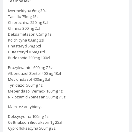
Tez inne leki:
Iwermektyna 6mg 30zl
Tamiflu 75mg 15zl
Chlorochina 250mg 3zl
Chinina 300mg 2zl
Deksametazon 0.5mg 1zl
Kolchicyna 0.6mg 2zl
Finasteryd 5mg 5zl
Dutasteryd 0.5mg 8zl
Budezonid 200mg 100zl
Prazykwantel 600mg 7.5zl
Albendazol Zentel 400mg 10zl
Metronidazol 400mg 3zl
Tynidazol 500mg 1zl
Mebendazol Vermox 100mg 1zl
Niklozamid Yomesan 500mg 7.5zl
Mam też antybiotyki:
Doksycyclina 100mg 1zl
Ceftriakson Biotrakson 1g 25zl
Cyprofloksacyna 500mg 3zl