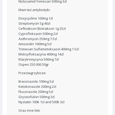
Niclosamid Yomesan 500mg 3zl
Mam też antybiotyki:
Doxycycline 100mg 1zl
Streptomycin 5g 40zl
Ceftriakson Biotrakson 1g 25zl
Cyprofloksacin 500mg 2zl
Azithromycin 250mg 7.5zl
Amoxicilin 1000mg 5zl
Trimesan Sulfametoksazol 400mg 1.5zl
Moksyfloksacyna 400mg 14zl
Klarytromycyna 500mg 7zl
Ospen 250 000 50gr
Przeciwgrzybicze:
Itraconazole 100mg 5zl
Ketokonazole 200mg 2zl
Fluconazole 200mg 5zl
Gryzeofulvin 500mg 3zl
Nystatin 100k 1zl and 500k 3zl
Oraz inne leki