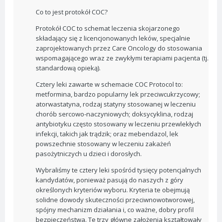
Co to jest protokół COC?
Protokół COC to schemat leczenia skojarzonego
składający się z licencjonowanych leków, specjalnie
zaprojektowanych przez Care Oncology do stosowania
wspomagającego wraz ze zwykłymi terapiami pacjenta (tj.
standardową opieką).
Cztery leki zawarte w schemacie COC Protocol to:
metformina, bardzo popularny lek przeciwcukrzycowy;
atorwastatyna, rodzaj statyny stosowanej w leczeniu
chorób sercowo-naczyniowych; doksycyklina, rodzaj
antybiotyku często stosowany w leczeniu przewlekłych
infekcji, takich jak trądzik; oraz mebendazol, lek
powszechnie stosowany w leczeniu zakażeń
pasożytniczych u dzieci i dorosłych.
Wybraliśmy te cztery leki spośród tysięcy potencjalnych
kandydatów, ponieważ pasują do naszych z góry
określonych kryteriów wyboru. Kryteria te obejmują
solidne dowody skuteczności przeciwnowotworowej,
spójny mechanizm działania i, co ważne, dobry profil
bezpieczeństwa. Te trzy główne założenia kształtowały