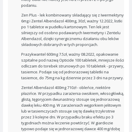
podaniu.
Zen Plus - lek kombinowany składający się z Iwermektyny
6mg i Zentel Albendazol 400mg, 30zl, ważny 12.2022, listki
po 1 tabletce w pudełku kartonowym. Ten lek jest
silniejszy od osobno podawanych Iwermetyny i Zentelu
Albendazol, dzięki synergicznemu działaniu obu leków
składowych dobranych w tych proporcjach.
Prazykwantel 600mg 7.5zł, ważny 08.2022, opakowanie
szpitalne pod nazwą Opticide 100 tabletek, mniejsze ilości
odliczam do torebek strunowych po 10 tabletek - przywry,
tasiemce. Podaje się od jednorazowej tabletki na
tasiemce, do 75mg na kg dziennie przez 3 dni na przywry.
Zentel Albendazol 400mg 710zł - obleńce, niektóre
płazińce. W przypadku zarażenia owsikiem, włosogłówką,
glistą, tęgoryjcem dwunastnicy stosuje się jednorazową
dawkę leku 400 mg. W zarażeniach węgorkiem jelitowym
lub w tasiemczycach stosuje się tę dawkę trzykrotnie
przez 3 kolejne dni. W przypadku braku efektu po 3
tygodniach można leczenie powtórzyć. W giardiozie
typowo podaje się w jednorazowej dawce 400 mg/dobę