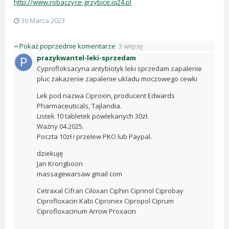
http://www.robaczyce-grzybice.iq24.pl
30 Marca 2023
Pokaż poprzednie komentarze
3 więcej
prazykwantel-leki-sprzedam
Cyprofloksacyna antybiotyk leki sprzedam zapalenie
pluc zakazenie zapalenie ukladu moczowego cewki
Lek pod nazwa Ciproxin, producent Edwards
Pharmaceuticals, Tajlandia.
Listek 10 tabletek powlekanych 30zł.
Ważny 04.2025.
Poczta 10zł i przelew PKO lub Paypal.
dziekuję
Jan Krongboon
massagewarsaw gmail com
Cetraxal Cifran Ciloxan Ciphin Ciprinol Ciprobay
Ciprofloxacin Kabi Cipronex Cipropol Ciprum
Ciprofloxacinum Arrow Proxacin