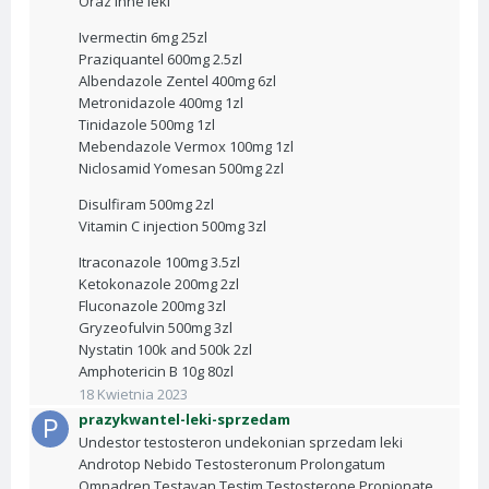
Oraz inne leki
Ivermectin 6mg 25zl
Praziquantel 600mg 2.5zl
Albendazole Zentel 400mg 6zl
Metronidazole 400mg 1zl
Tinidazole 500mg 1zl
Mebendazole Vermox 100mg 1zl
Niclosamid Yomesan 500mg 2zl
Disulfiram 500mg 2zl
Vitamin C injection 500mg 3zl
Itraconazole 100mg 3.5zl
Ketokonazole 200mg 2zl
Fluconazole 200mg 3zl
Gryzeofulvin 500mg 3zl
Nystatin 100k and 500k 2zl
Amphotericin B 10g 80zl
18 Kwietnia 2023
prazykwantel-leki-sprzedam
Undestor testosteron undekonian sprzedam leki
Androtop Nebido Testosteronum Prolongatum
Omnadren Testavan Testim Testosterone Propionate