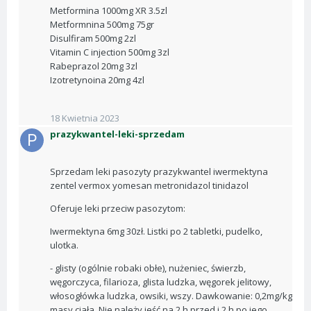
Metformina 1000mg XR 3.5zl
Metformnina 500mg 75gr
Disulfiram 500mg 2zl
Vitamin C injection 500mg 3zl
Rabeprazol 20mg 3zl
Izotretynoina 20mg 4zl
18 Kwietnia 2023
prazykwantel-leki-sprzedam
Sprzedam leki pasozyty prazykwantel iwermektyna
zentel vermox yomesan metronidazol tinidazol
Oferuje leki przeciw pasozytom:
Iwermektyna 6mg 30zł. Listki po 2 tabletki, pudelko,
ulotka.
- glisty (ogólnie robaki obłe), nużeniec, świerzb,
węgorczyca, filarioza, glista ludzka, węgorek jelitowy,
włosogłówka ludzka, owsiki, wszy. Dawkowanie: 0,2mg/kg
masy ciała. Nie należy jeść na 2 h przed i 2 h po jego