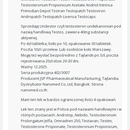
Testosteronum Propionicum Acetate Andriol Intrinsa
Primodian Depot Tostran Testopatch Testoviron
Andropatch Testopatch Livensa Testocaps
Sprzedaję Undestor czyli testosteron undekanonian pod
nazwą handlową Testos, zawiera 40mg substancji
aktywnej.
Po 4zł tabletka, listki po 10, opakowanie 30 tabletek.
Poczta 10zł i przelew. Lub osobiście koło Warszawy.
Mogę też wysłać bezpośrednio z Tajlandii po 3zł, poczta
rejestrowana 20zł idzie 20-30 dni.
Ważny 12.2025.
Seria produkcyjna 402/3007
Producent JSP Pharmaceutical Manufacturing, Tajlandia.
Dystrybutor Nanomed Co, Ltd, Bangkok. Strona
nanomed.co.th
Mam ten lek w bardzo ograniczonej ilości 4 opakowań.
Lek ten znany jest w Polsce pod nazwami handlowymi i w
różnych postaciach: Androtop, Nebido, Testosteronum
Prolongatum Jelfa, Omnadren 250, Testavan, Testim,
Testosterone Propionate, Testosteronum Propionicum,