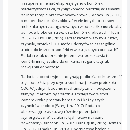
następnie zmieniać ekspresję genów komórek
macierzystych raka, czyniąc komórki bardziej wrażliwymi
na inne terapie przeciwnowotworowe (Kodach i in., 2011),
a mebendazol może zakłócać wiele innych procesów
molekularnych zaangażowanych w podział komórek, aby
pomóc w blokowaniu wzrostu komórek rakowych (Hothi i
in. ., 2012; Hou i in., 2015). Łącząc razem wszystkie cztery
czynniki, protokół COC może uderzyć w te szczególnie
trudne do leczenia komórki w wielu „słabych punktach”.
Podobnie jak uderzenie jeden-dwa, pozostawia to
komórki mniej zdolne do unikania i regeneracji lub
rozwijania odporności.
Badania laboratoryjne zaczynają podkreślać skuteczność
tego podejścia przy użyciu kombinacji leków protokołu
COC. W jednym badaniu mechanistycznym połączenie
statyny i metforminy znacznie zmniejszyło wzrost
komórek raka prostaty bardziej niż każdy z tych
czynników osobno (Wang i in., 2017). Badania
obserwacyjne wykazały również potencjalnie
„synergistyczne” działanie tych leków na różne
nowotwory (Babcook i in., 2014; Danzig i in., 2015; Lehman
i in., 2012; Nimako i in., 2017). Obecnie trwa badanie