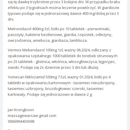
się tę dawkę trzykrotnie przez 3 kolejne dni. W przypadku braku
efektu po 3 tygodniach można leczenie powtórzyć. W giardiozie
typowo podaje się w jednorazowej dawce 400 mg/dobę przez 5
dni.
Metronidazol 400mg 3zl, listki po 10 tabletek - pierwotniaki,
pasożyty, bakterie beztlenowe, giardia, rzęsistek, odleżyny,
owrzodzenia, ameboza, giardiaza, lamblioza.
Vermox Mebendazol 100mg 1zł, ważny 06.2024, odliczany z
opakowania szpitalnego 1000 tabletek do torebek strunowych
po 25 tabletek - glistnica, włośnica, włosogłówczyca, tęgoryjec,
owsiki. Podaje się 2x dziennie przez 3 dni lub dłużej.
Yomesan Niklozamid 500mg 7.5zł, ważny 01.2024, listki po 4
tabletki w opakowaniu kartonowym - tasiemiec nieuzbrojony,
tasiemiec uzbrojony, bruzdogłowiec szeroki, tasiemiec
karłowaty. Podaje się jednorazowo w dawce 2 g.
Jan Krongboon
massagewarsaw gmail com
0066994403698