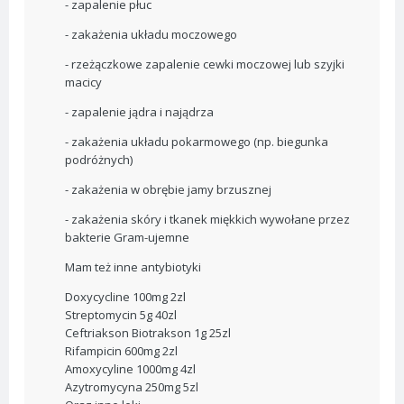
- zapalenie płuc
- zakażenia układu moczowego
- rzeżączkowe zapalenie cewki moczowej lub szyjki
macicy
- zapalenie jądra i najądrza
- zakażenia układu pokarmowego (np. biegunka
podróżnych)
- zakażenia w obrębie jamy brzusznej
- zakażenia skóry i tkanek miękkich wywołane przez
bakterie Gram-ujemne
Mam też inne antybiotyki
Doxycycline 100mg 2zl
Streptomycin 5g 40zl
Ceftriakson Biotrakson 1g 25zl
Rifampicin 600mg 2zl
Amoxycyline 1000mg 4zl
Azytromycyna 250mg 5zl