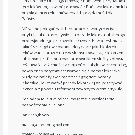
Lekarze Care Oncology omówią z Państwem przydatność
tych leków i będą współpracować z Państwa lekarzem lub
onkologiem w celu omówienia ich przydatności dla
Państwa.
NIE wolno polegać na informacjach zawartych w tym
artykule jako alternatywie dla porady lekarza lub innego
profesjonalnego pracownika służby zdrowia. Jeśli masz
jakieś szczegółowe pytania dotyczące jakichkolwiek
leków W tej sprawie należy skonsultować się z lekarzem
lub innym profesjonalnym pracownikiem służby zdrowia.
Jeśli uważasz, że możesz cierpieć na jakąkolwiek chorobę,
powinieneś natychmiast zwrócić się o pomoc lekarską.
Nigdy nie należy zwlekać z zasięgnięciem porady
lekarskiej, lekceważyć porady lekarskiej ani przerywać
leczenia z powodu informacji zawartych w tym artykule.
Posiadam te leki w Polsce, mogę też je wysłać taniej
bezpośrednio z Tajlandii.
Jan Krongboon
massagelondon gmail com
0066994403698 whatsap telegram