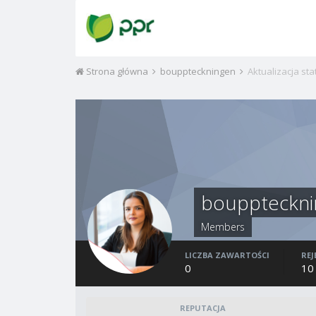
Strona główna
bouppteckningen
Aktualizacja st
bouppteckni
Members
LICZBA ZAWARTOŚCI
REJ
0
10
REPUTACJA