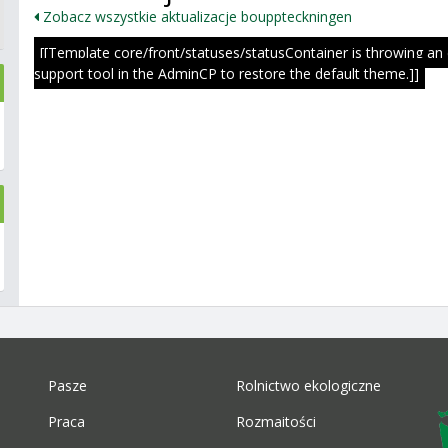
Zobacz wszystkie aktualizacje bouppteckningen
[[Template core/front/statuses/statusContainer is throwing an
support tool in the AdminCP to restore the default theme.]]
Pasze
Rolnictwo ekologiczne
Praca
Rozmaitości