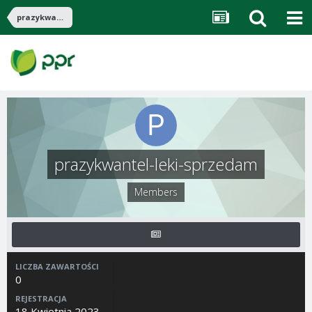
prazykwantel-leki-sprzedam
prazykwantel-leki-sprzedam
Members
LICZBA ZAWARTOŚCI
0
REJESTRACJA
18 Kwietnia 2023