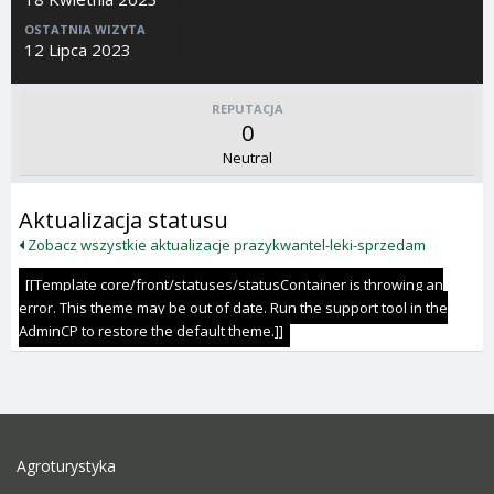
OSTATNIA WIZYTA
12 Lipca 2023
REPUTACJA
0
Neutral
Aktualizacja statusu
Zobacz wszystkie aktualizacje prazykwantel-leki-sprzedam
[[Template core/front/statuses/statusContainer is throwing an
error. This theme may be out of date. Run the support tool in the
AdminCP to restore the default theme.]]
Agroturystyka