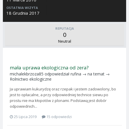
OSTATNIA WIZYTA
18 Grudnia 2017
REPUTACJA
0
Neutral
mała uprawa ekologiczna od zera?
michalekbrzoza85
odpowiedział
rufina
→ na temat →
Rolnictwo ekologiczne
Ja uprawiam kukurydzę oraz rzepak i jestem zadowolony, bo
jest to opłacalne, a przy odpowiedniej technice siewu po
prostu nie ma kłopotów z plonami. Podstawą jest dobór
odpowiednich...
25 Lipca 2019
15 odpowiedzi