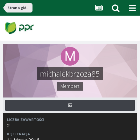
Strona główna
michalekbrzoza85
Members
LICZBA ZAWARTOŚCI
2
REJESTRACJA
11 Marca 2016