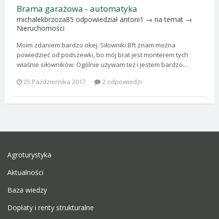
Brama garażowa - automatyka
michalekbrzoza85
odpowiedział
antoni1
→ na temat →
Nieruchomości
Moim zdaniem bardzo okej. Siłowniki Bft znam można
powiedzieć od podszewki, bo mój brat jest monterem tych
właśnie siłowników. Ogólnie używam też i jestem bardzo...
25 Października 2017
2 odpowiedzi
Agroturystyka
Aktualności
Baza wiedzy
Dopłaty i renty strukturalne