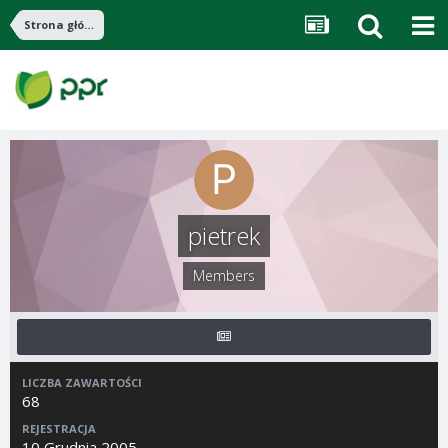
Strona główna
pietrek
Members
LICZBA ZAWARTOŚCI
68
REJESTRACJA
10 Grudnia 2005