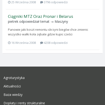
25 Września 2008
3796 odpowiedzi
Ciągniki MTZ Oraz Pronar i Belarus
pietrek
odpowiedział temat →
Maszyny
Panowie jaki koszt remontu skrzyni biegów chce zmienic
wszystko wałki koła zębate gdzie kupic cześci
16 Września 2008
4208 odpowiedzi
Agroturystyka
Aktualności
Baza wiedzy
Dopłaty i renty strukturalne