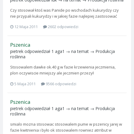
Czy stosował ktoś was Panide po wschodach kukurydzy czy
nie przypali kukurydzy i w jakiej fazie najlepiej zastosować
12 Maja 2011
2602 odpowiedzi
Pszenica
pietrek
odpowiedział
1 aga1
→ na temat →
Produkcja
roślinna
Stosowalem dawke ok.40 g w fazie krzewienia jeczmienia,
plon oczywiscie mniejszy ale jeczmien przezył
5 Maja 2011
9566 odpowiedzi
Pszenica
pietrek
odpowiedział
1 aga1
→ na temat →
Produkcja
roślinna
smialo mozna stosowac stosowalem pume w pszenicy jarej w
fazie kwitnienia i było ok stosowalem rowniez atrribut w