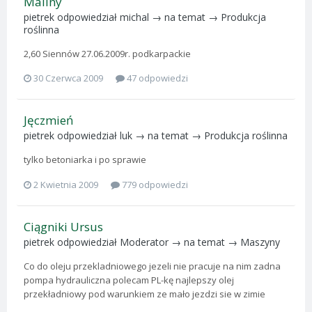
Maliny
pietrek
odpowiedział
michal
→ na temat →
Produkcja
roślinna
2,60 Siennów 27.06.2009r. podkarpackie
30 Czerwca 2009
47 odpowiedzi
Jęczmień
pietrek
odpowiedział
luk
→ na temat →
Produkcja roślinna
tylko betoniarka i po sprawie
2 Kwietnia 2009
779 odpowiedzi
Ciągniki Ursus
pietrek
odpowiedział
Moderator
→ na temat →
Maszyny
Co do oleju przekladniowego jezeli nie pracuje na nim zadna
pompa hydrauliczna polecam PL-kę najlepszy olej
przekładniowy pod warunkiem ze mało jezdzi sie w zimie