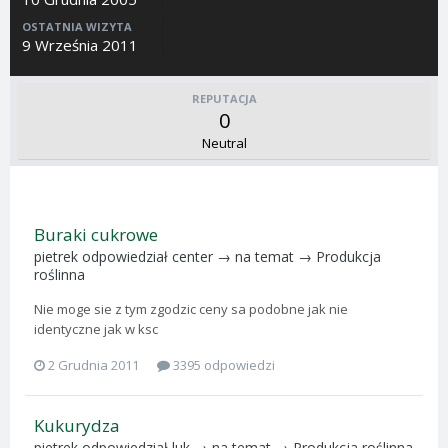
OSTATNIA WIZYTA
9 Września 2011
REPUTACJA
0
Neutral
Buraki cukrowe
pietrek
odpowiedział
center
→ na temat →
Produkcja
roślinna
Nie moge sie z tym zgodzic ceny sa podobne jak nie
identyczne jak w ksc
2 Grudnia 2011
3395 odpowiedzi
Kukurydza
pietrek
odpowiedział
luk
→ na temat →
Produkcja roślinna