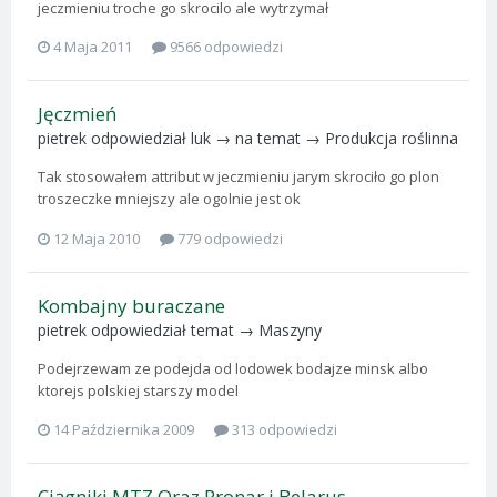
jeczmieniu troche go skrocilo ale wytrzymał
4 Maja 2011
9566 odpowiedzi
Jęczmień
pietrek
odpowiedział
luk
→ na temat →
Produkcja roślinna
Tak stosowałem attribut w jeczmieniu jarym skrociło go plon
troszeczke mniejszy ale ogolnie jest ok
12 Maja 2010
779 odpowiedzi
Kombajny buraczane
pietrek
odpowiedział temat →
Maszyny
Podejrzewam ze podejda od lodowek bodajze minsk albo
ktorejs polskiej starszy model
14 Października 2009
313 odpowiedzi
Ciągniki MTZ Oraz Pronar i Belarus