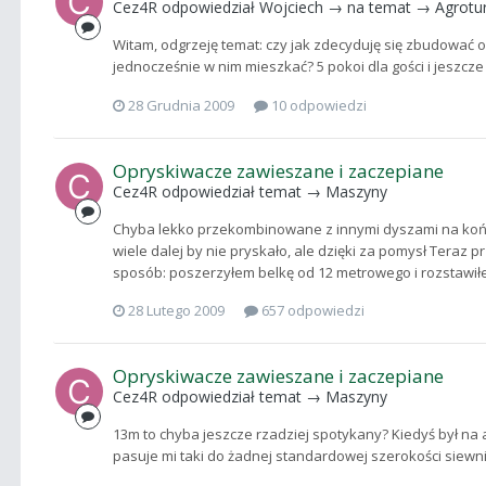
Cez4R
odpowiedział
Wojciech
→ na temat →
Agrotu
Witam, odgrzeję temat: czy jak zdecyduję się zbudować 
jednocześnie w nim mieszkać? 5 pokoi dla gości i jeszcze
28 Grudnia 2009
10 odpowiedzi
Opryskiwacze zawieszane i zaczepiane
Cez4R
odpowiedział temat →
Maszyny
Chyba lekko przekombinowane z innymi dyszami na końcu
wiele dalej by nie pryskało, ale dzięki za pomysł Teraz
sposób: poszerzyłem belkę od 12 metrowego i rozstawiłem 
28 Lutego 2009
657 odpowiedzi
Opryskiwacze zawieszane i zaczepiane
Cez4R
odpowiedział temat →
Maszyny
13m to chyba jeszcze rzadziej spotykany? Kiedyś był na al
pasuje mi taki do żadnej standardowej szerokości siewni