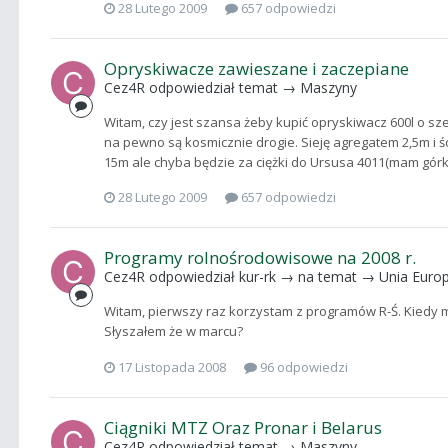
28 Lutego 2009
657 odpowiedzi
Opryskiwacze zawieszane i zaczepiane
Cez4R
odpowiedział temat →
Maszyny
Witam, czy jest szansa żeby kupić opryskiwacz 600l o sz
na pewno są kosmicznie drogie. Sieję agregatem 2,5m i 
15m ale chyba będzie za ciężki do Ursusa 4011(mam górki)
28 Lutego 2009
657 odpowiedzi
Programy rolnośrodowisowe na 2008 r.
Cez4R
odpowiedział
kur-rk
→ na temat →
Unia Euro
Witam, pierwszy raz korzystam z programów R-Ś. Kiedy mo
Słyszałem że w marcu?
17 Listopada 2008
96 odpowiedzi
Ciągniki MTZ Oraz Pronar i Belarus
Cez4R
odpowiedział temat →
Maszyny