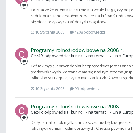
To znaczy że w tym miejscu nie ma wcale biegu, czy po p
reduktora? Hehe czytałem że w T25 na którymś redukow
się nieco przyzwyczajać do tych ciągników
10 Stycznia 2008
4208 odpowiedzi
Programy rolnośrodowisowe na 2008 r.
Cez4R
odpowiedział
kur-rk
→ na temat →
Unia Euro
Też tak myślę, oprócz dopłat bezpośrednich jest szansa
środowiskowych. Zastanawiam się nad tymi trzema grup
tylko zboża i rzepak, czy np mieszanka zbożowo-strączko
10 Stycznia 2008
96 odpowiedzi
Programy rolnośrodowisowe na 2008 r.
Cez4R
odpowiedział
kur-rk
→ na temat →
Unia Euro
Dzięki za info , tak myślałem, że szału nie będzie, jesz
lokalnych odmian roślin uprawnych. Chociaż pewnie na 