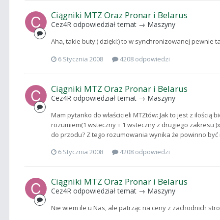
Ciągniki MTZ Oraz Pronar i Belarus
Cez4R
odpowiedział temat →
Maszyny
Aha, takie buty:) dzięki:) to w synchronizowanej pewnie 
6 Stycznia 2008
4208 odpowiedzi
Ciągniki MTZ Oraz Pronar i Belarus
Cez4R
odpowiedział temat →
Maszyny
Mam pytanko do właścicieli MTZtów: Jak to jest z ilością 
rozumiem(1 wsteczny + 1 wsteczny z drugiego zakresu )x2 
do przodu? Z tego rozumowania wynika że powinno być ich
6 Stycznia 2008
4208 odpowiedzi
Ciągniki MTZ Oraz Pronar i Belarus
Cez4R
odpowiedział temat →
Maszyny
Nie wiem ile u Nas, ale patrząc na ceny z zachodnich stro