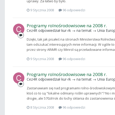
uprawy. Za łatwo by było.
9 Stycznia 2008
96 odpowiedzi
Programy rolnośrodowisowe na 2008 r.
Cez4R
odpowiedział
kur-rk
→ na temat →
Unia Euro
Dzięki, tak jak pisałeś na stronach Ministerstwa Rolnictwa
tam odszukać interesujących mnie informacji. W ogóle to
przez strony ARiMR czy Minrol-są przeładowane informacjam
9 Stycznia 2008
96 odpowiedzi
Programy rolnośrodowisowe na 2008 r.
Cez4R
odpowiedział
kur-rk
→ na temat →
Unia Euro
Zastanawiam się nad programami rolno-środowiskowymi, 
ktoś co to są "lokalne odmiany roślin uprawnych"? No i m
drogie, ale 570zł/rok do lochy skłania do zastanowienia s
8 Stycznia 2008
96 odpowiedzi