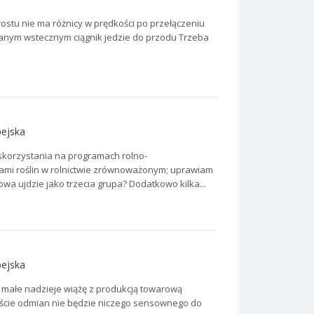
rostu nie ma różnicy w prędkości po przełączeniu
anym wstecznym ciągnik jedzie do przodu Trzeba
pejska
 skorzystania na programach rolno-
ami roślin w rolnictwie zrównoważonym; uprawiam
wa ujdzie jako trzecia grupa? Dodatkowo kilka...
pejska
cze małe nadzieje wiążę z produkcją towarową
liście odmian nie będzie niczego sensownego do