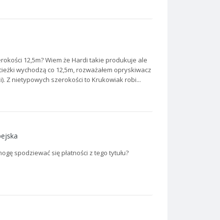
erokości 12,5m? Wiem że Hardi takie produkuje ale
ścieżki wychodzą co 12,5m, rozważałem opryskiwacz
. Z nietypowych szerokości to Krukowiak robi...
pejska
gę spodziewać się płatności z tego tytułu?