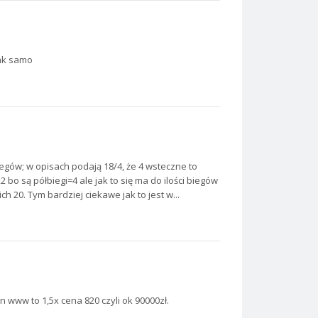
tak samo
biegów; w opisach podają 18/4, że 4 wsteczne to
bo są półbiegi=4 ale jak to się ma do ilości biegów
 20. Tym bardziej ciekawe jak to jest w...
n www to 1,5x cena 820 czyli ok 90000zł.