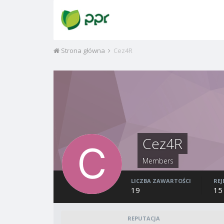
Strona główna
Cez4R
Cez4R
Members
LICZBA ZAWARTOŚCI
REJ
19
15
REPUTACJA