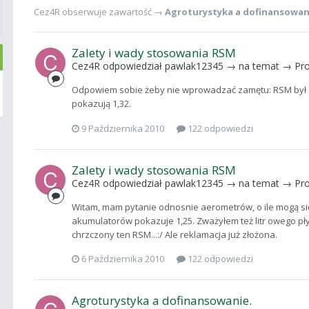
Cez4R
obserwuje zawartość →
Agroturystyka a dofinansowan
Zalety i wady stosowania RSM
Cez4R
odpowiedział
pawlak12345
→ na temat →
Pro
Odpowiem sobie żeby nie wprowadzać zamętu: RSM był do
pokazują 1,32.
9 Października 2010
122 odpowiedzi
Zalety i wady stosowania RSM
Cez4R
odpowiedział
pawlak12345
→ na temat →
Pro
Witam, mam pytanie odnosnie aerometrów, o ile mogą się
akumulatorów pokazuje 1,25. Zważyłem też litr owego płyn
chrzczony ten RSM...:/ Ale reklamacja już złożona.
6 Października 2010
122 odpowiedzi
Agroturystyka a dofinansowanie.