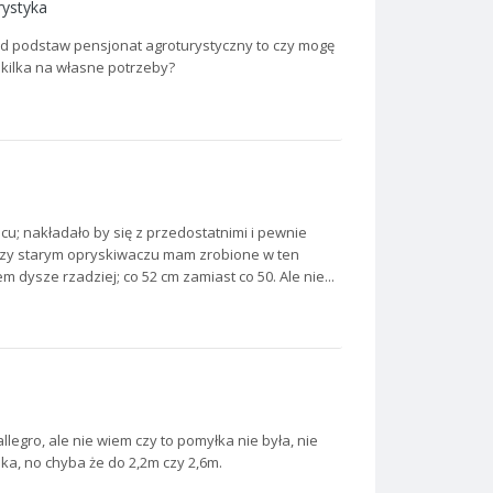
rystyka
od podstaw pensjonat agroturystyczny to czy mogę
 kilka na własne potrzeby?
; nakładało by się z przedostatnimi i pewnie
 przy starym opryskiwaczu mam zrobione w ten
dysze rzadziej; co 52 cm zamiast co 50. Ale nie...
legro, ale nie wiem czy to pomyłka nie była, nie
ka, no chyba że do 2,2m czy 2,6m.