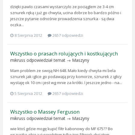
dzięki pawlo czasami wystarczylo ze pociąglem ze 3-4 cm
sznurek ręką i już go chwyta, ucina dobrze bo bardzo późno i
jeszcze pytanie odnośnie prowadzenia sznurka - są dwa
oczka...
8 Sierpnia 2012
2657 odpowiedzi
Wszystko o prasach rolujących i kostkujących
mikruss
odpowiedział temat →
Maszyny
Mam problem ze swoją NH 648. Mało kiedy chwyta mi bela
sznurek jak iglice go podawają przy komorze, sznurek z iglicy
wystaję ok 10 cm i jest wg mnie za krótki. I jeszcze jedno - na...
5 Sierpnia 2012
2657 odpowiedzi
Wszystko o Massey Ferguson
mikruss
odpowiedział temat →
Maszyny
wie ktoś gdzie mogę kupić filtr kabonowy do MF 675?? Bo
wszystko obie już porobiłem tylko ten filterek chciałem