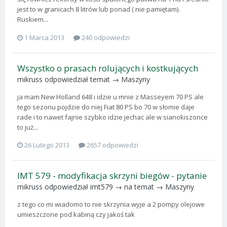
jest to w granicach 8 litrów lub ponad ( nie pamiętam).
Ruskiem...
1 Marca 2013
240 odpowiedzi
Wszystko o prasach rolujących i kostkujących
mikruss
odpowiedział temat →
Maszyny
ja mam New Holland 648 i idzie u mnie z Masseyem 70 PS ale
tego sezonu pojdzie do niej Fiat 80 PS bo 70 w słomie daje
rade i to nawet fajnie szybko idzie jechac ale w sianokiszonce
to już...
26 Lutego 2013
2657 odpowiedzi
IMT 579 - modyfikacja skrzyni biegów - pytanie
mikruss
odpowiedział
imt579
→ na temat →
Maszyny
z tego co mi wiadomo to nie skrzynia wyje a 2 pompy olejowe
umieszczone pod kabiną czy jakoś tak