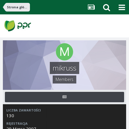
Strona główna
mikruss
Members
LICZBA ZAWARTOŚCI
130
REJESTRACJA
29 Marca 2007