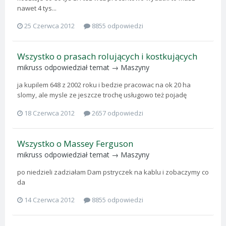
nawet 4 tys...
25 Czerwca 2012
8855 odpowiedzi
Wszystko o prasach rolujących i kostkujących
mikruss
odpowiedział temat →
Maszyny
ja kupilem 648 z 2002 roku i bedzie pracowac na ok 20 ha
slomy, ale mysle ze jeszcze trochę usługowo też pojadę
18 Czerwca 2012
2657 odpowiedzi
Wszystko o Massey Ferguson
mikruss
odpowiedział temat →
Maszyny
po niedzieli zadziałam Dam pstryczek na kablu i zobaczymy co
da
14 Czerwca 2012
8855 odpowiedzi