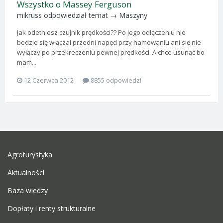
Wszystko o Massey Ferguson
mikruss
odpowiedział temat →
Maszyny
jak odetniesz czujnik prędkości?? Po jego odłączeniu nie
bedzie się włączał przedni napęd przy hamowaniu ani się nie
wyłączy po przekreczeniu pewnej prędkości. A chce usunąć bo
mam...
12 Czerwca 2012
8855 odpowiedzi
Agroturystyka
Aktualności
Baza wiedzy
Dopłaty i renty strukturalne