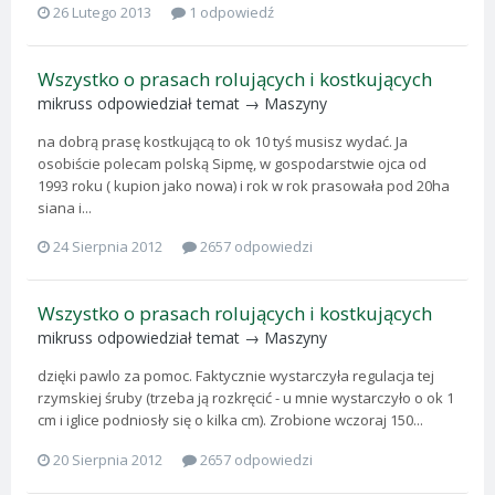
26 Lutego 2013
1 odpowiedź
Wszystko o prasach rolujących i kostkujących
mikruss
odpowiedział temat →
Maszyny
na dobrą prasę kostkującą to ok 10 tyś musisz wydać. Ja
osobiście polecam polską Sipmę, w gospodarstwie ojca od
1993 roku ( kupion jako nowa) i rok w rok prasowała pod 20ha
siana i...
24 Sierpnia 2012
2657 odpowiedzi
Wszystko o prasach rolujących i kostkujących
mikruss
odpowiedział temat →
Maszyny
dzięki pawlo za pomoc. Faktycznie wystarczyła regulacja tej
rzymskiej śruby (trzeba ją rozkręcić - u mnie wystarczyło o ok 1
cm i iglice podniosły się o kilka cm). Zrobione wczoraj 150...
20 Sierpnia 2012
2657 odpowiedzi