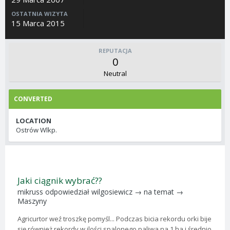
OSTATNIA WIZYTA
15 Marca 2015
REPUTACJA
0
Neutral
CONVERTED
LOCATION
Ostrów Wlkp.
Jaki ciągnik wybrać??
mikruss
odpowiedział
wilgosiewicz
→ na temat →
Maszyny
Agricurtor weź troszkę pomyśl... Podczas bicia rekordu orki bije
się również rekordy w ilości spalonego paliwa na 1 ha i średnio