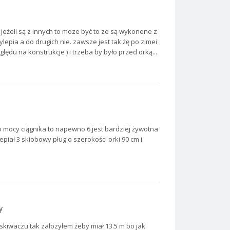
jeżeli są z innych to moze być to ze są wykonene z
ylepia a do drugich nie. zawsze jest tak żę po zimei
ędu na konstrukcje ) i trzeba by było przed orką...
 do mocy ciągnika to napewno 6 jest bardziej żywotna
epiał 3 skiobowy pług o szerokości orki 90 cm i
y
yskiwaczu tak załozyłem żeby miał 13.5 m bo jak