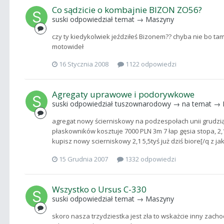
Co sądzicie o kombajnie BIZON ZO56?
suski
odpowiedział temat →
Maszyny
czy ty kiedykolwiek jeździłeś Bizonem?? chyba nie bo ta
motowideł
16 Stycznia 2008
1122 odpowiedzi
Agregaty uprawowe i podorywkowe
suski
odpowiedział
tuszownarodowy
→ na temat →
agregat nowy ścierniskowy na podzespołach unii grudzią
płaskowników kosztuje 7000 PLN 3m 7 łap gęsia stopa, 2,
kupisz nowy scierniskowy 2,1 5,5tyś już dziś biore[/q z 
15 Grudnia 2007
1332 odpowiedzi
Wszystko o Ursus C-330
suski
odpowiedział temat →
Maszyny
skoro nasza trzydziestka jest zła to wskażcie inny zacho