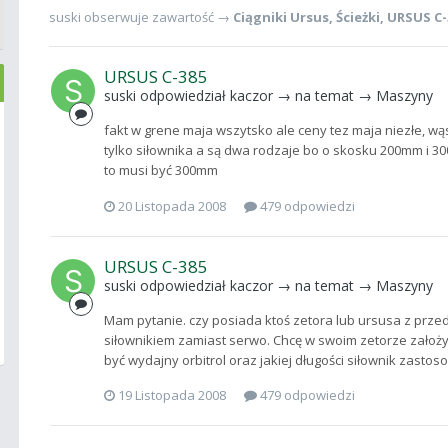
suski
obserwuje zawartość →
Ciągniki Ursus
,
Ścieżki
,
URSUS C-
URSUS C-385
suski
odpowiedział
kaczor
→ na temat →
Maszyny
fakt w grene maja wszytsko ale ceny tez maja niezłe, w
tylko siłownika a są dwa rodzaje bo o skosku 200mm i 
to musi być 300mm
20 Listopada 2008
479 odpowiedzi
URSUS C-385
suski
odpowiedział
kaczor
→ na temat →
Maszyny
Mam pytanie. czy posiada ktoś zetora lub ursusa z pr
siłownikiem zamiast serwo. Chcę w swoim zetorze założyć
być wydajny orbitrol oraz jakiej długości siłownik zastoso
19 Listopada 2008
479 odpowiedzi