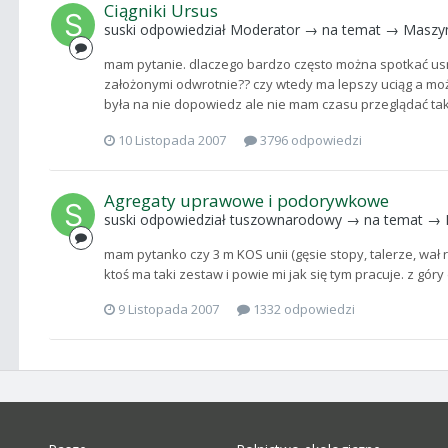
Ciągniki Ursus
suski
odpowiedział
Moderator
→ na temat →
Maszy
mam pytanie. dlaczego bardzo często można spotkać us
założonymi odwrotnie?? czy wtedy ma lepszy uciąg a może
była na nie dopowiedz ale nie mam czasu przeglądać taki
10 Listopada 2007
3796 odpowiedzi
Agregaty uprawowe i podorywkowe
suski
odpowiedział
tuszownarodowy
→ na temat →
mam pytanko czy 3 m KOS unii (gęsie stopy, talerze, wał
ktoś ma taki zestaw i powie mi jak się tym pracuje. z góry 
9 Listopada 2007
1332 odpowiedzi