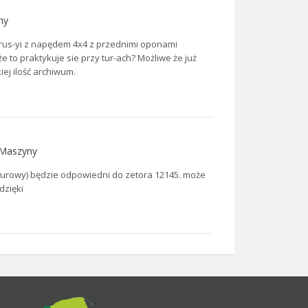
ny
rus-yi z napędem 4x4 z przednimi oponami
 to praktykuje sie przy tur-ach? Możliwe że już
ej ilość archiwum.
Maszyny
 rurowy) będzie odpowiedni do zetora 12145. może
dzięki