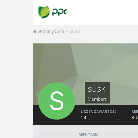
Strona główna
suski
suski
Members
LICZBA ZAWARTOŚCI
REJ
18
9 
REPUTACJA