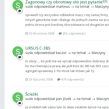
Zagonowy czy obrotowy oto jest pytanie???
suski
odpowiedział
martinus
→ na temat →
Maszyny
sprawdź czy wszystkie odkładnie masz z tej samej firmy, 
innych gatunków stali i dlatego do jednych ziemia sie prz
jedna strona jest bardziej skorodowana od drugie(ze wzgl
20 Września 2008
955 odpowiedzi
URSUS C-385
suski
odpowiedział
kaczor
→ na temat →
Maszyny
to zleży..... bo jeśli ma sie sprzęt odpowiednio dobrany
bo ma równiejsza pracę ale jeśli ktoś do 385 lub 9XX zacz
agregat uprawowy 2.1to może tak mówic jak Ty.
29 Stycznia 2008
479 odpowiedzi
Ścieżki
suski
odpowiedział
pan Józek
→ na temat →
Maszyn
ja zrobiłem tak samo tyle że dwie ostatnie dysze na opr