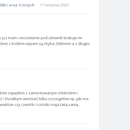
385
i oraz 5 innych
11 Sierpnia 2020
ąs juz mam i mocowanie pod siłownik brakuje mi
300mm z krótkim wąsem są chyba 200mmm a z długim
zednim napędem z zamontowanym orbitrolem i
 i chciałbym wiedzieć kilka szczegółów np. jaki ma
waliście czy czwórki i szóstki maja taką samą...