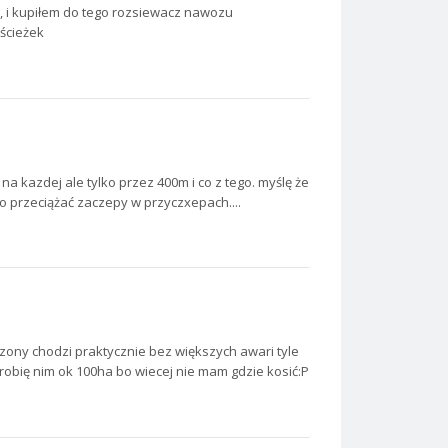
, i kupiłem do tego rozsiewacz nawozu
 ścieżek
 na kazdej ale tylko przez 400m i co z tego. myślę że
co przeciążać zaczepy w przyczxepach....
ezony chodzi praktycznie bez większych awari tyle
 robię nim ok 100ha bo wiecej nie mam gdzie kosić:P