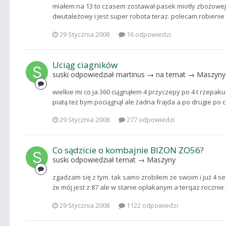
miałem na 13 to czasem zostawał pasek miotły zbożowej
dwutależowy i jest super robota teraz. polecam robienie
29 Stycznia 2008
16 odpowiedzi
Uciąg ciagników
suski
odpowiedział
martinus
→ na temat →
Maszyny
wielkie mi co ja 360 ciągnąłem 4 przyczepy po 4 t rzepaku
piatą też bym pociągnął ale żadna frajda a po drugie po 
29 Stycznia 2008
277 odpowiedzi
Co sądzicie o kombajnie BIZON ZO56?
suski
odpowiedział temat →
Maszyny
zgadzam się z tym. tak samo zrobiłem ze swoim i już 4 s
że mój jest z 87 ale w stanie opłakanym a terqaz rocznie
29 Stycznia 2008
1122 odpowiedzi