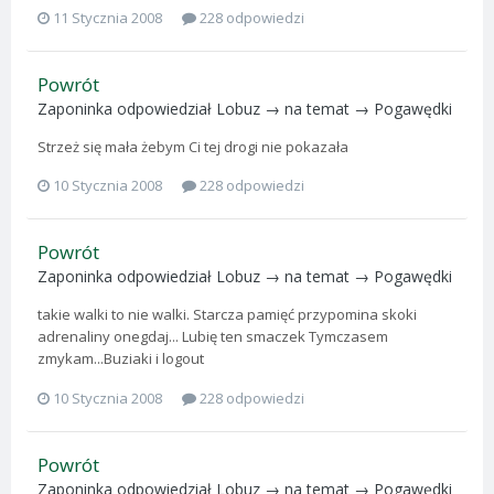
11 Stycznia 2008
228 odpowiedzi
Powrót
Zaponinka
odpowiedział
Lobuz
→ na temat →
Pogawędki
Strzeż się mała żebym Ci tej drogi nie pokazała
10 Stycznia 2008
228 odpowiedzi
Powrót
Zaponinka
odpowiedział
Lobuz
→ na temat →
Pogawędki
takie walki to nie walki. Starcza pamięć przypomina skoki
adrenaliny onegdaj... Lubię ten smaczek Tymczasem
zmykam...Buziaki i logout
10 Stycznia 2008
228 odpowiedzi
Powrót
Zaponinka
odpowiedział
Lobuz
→ na temat →
Pogawędki