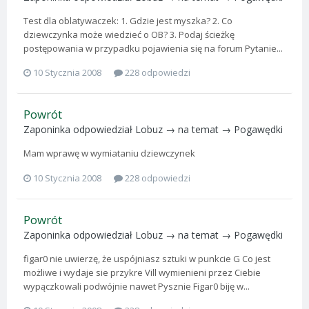
Test dla oblatywaczek: 1. Gdzie jest myszka? 2. Co
dziewczynka może wiedzieć o OB? 3. Podaj ścieżkę
postępowania w przypadku pojawienia się na forum Pytanie...
10 Stycznia 2008
228 odpowiedzi
Powrót
Zaponinka
odpowiedział
Lobuz
→ na temat →
Pogawędki
Mam wprawę w wymiataniu dziewczynek
10 Stycznia 2008
228 odpowiedzi
Powrót
Zaponinka
odpowiedział
Lobuz
→ na temat →
Pogawędki
figar0 nie uwierzę, że uspójniasz sztuki w punkcie G Co jest
możliwe i wydaje sie przykre Vill wymienieni przez Ciebie
wypączkowali podwójnie nawet Pysznie Figar0 biję w...