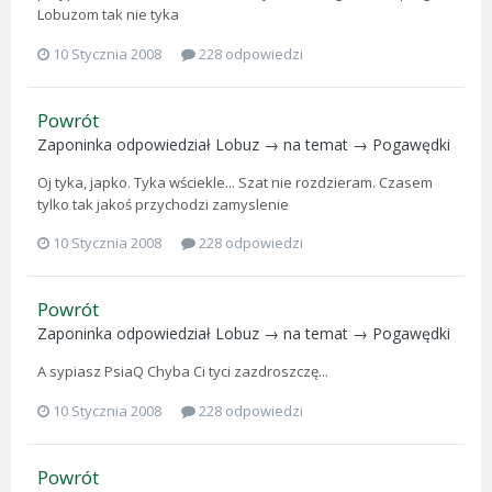
Lobuzom tak nie tyka
10 Stycznia 2008
228 odpowiedzi
Powrót
Zaponinka
odpowiedział
Lobuz
→ na temat →
Pogawędki
Oj tyka, japko. Tyka wściekle... Szat nie rozdzieram. Czasem
tylko tak jakoś przychodzi zamyslenie
10 Stycznia 2008
228 odpowiedzi
Powrót
Zaponinka
odpowiedział
Lobuz
→ na temat →
Pogawędki
A sypiasz PsiaQ Chyba Ci tyci zazdroszczę...
10 Stycznia 2008
228 odpowiedzi
Powrót