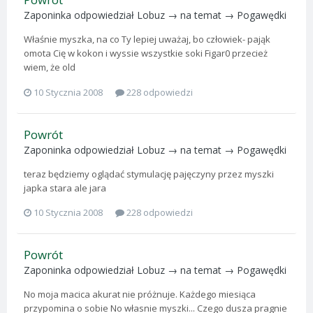
Zaponinka
odpowiedział
Lobuz
→ na temat →
Pogawędki
Właśnie myszka, na co Ty lepiej uważaj, bo człowiek- pająk
omota Cię w kokon i wyssie wszystkie soki Figar0 przecież
wiem, że old
10 Stycznia 2008
228 odpowiedzi
Powrót
Zaponinka
odpowiedział
Lobuz
→ na temat →
Pogawędki
teraz będziemy oglądać stymulację pajęczyny przez myszki
japka stara ale jara
10 Stycznia 2008
228 odpowiedzi
Powrót
Zaponinka
odpowiedział
Lobuz
→ na temat →
Pogawędki
No moja macica akurat nie próżnuje. Każdego miesiąca
przypomina o sobie No własnie myszki... Czego dusza pragnie