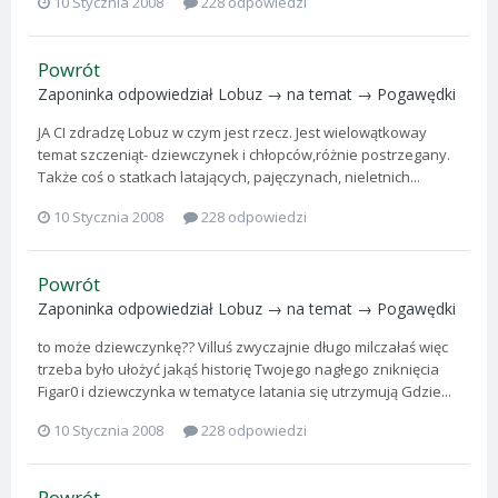
10 Stycznia 2008
228 odpowiedzi
Powrót
Zaponinka
odpowiedział
Lobuz
→ na temat →
Pogawędki
JA CI zdradzę Lobuz w czym jest rzecz. Jest wielowątkoway
temat szczeniąt- dziewczynek i chłopców,różnie postrzegany.
Także coś o statkach latających, pajęczynach, nieletnich...
10 Stycznia 2008
228 odpowiedzi
Powrót
Zaponinka
odpowiedział
Lobuz
→ na temat →
Pogawędki
to może dziewczynkę?? Villuś zwyczajnie długo milczałaś więc
trzeba było ułożyć jakąś historię Twojego nagłego zniknięcia
Figar0 i dziewczynka w tematyce latania się utrzymują Gdzie...
10 Stycznia 2008
228 odpowiedzi
Powrót