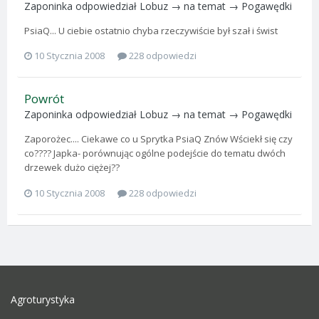
Zaponinka
odpowiedział
Lobuz
→ na temat →
Pogawędki
PsiaQ... U ciebie ostatnio chyba rzeczywiście był szał i świst
10 Stycznia 2008
228 odpowiedzi
Powrót
Zaponinka
odpowiedział
Lobuz
→ na temat →
Pogawędki
Zaporożec.... Ciekawe co u Sprytka PsiaQ Znów Wściekł się czy
co???? Japka- porównując ogólne podejście do tematu dwóch
drzewek dużo ciężej??
10 Stycznia 2008
228 odpowiedzi
Agroturystyka