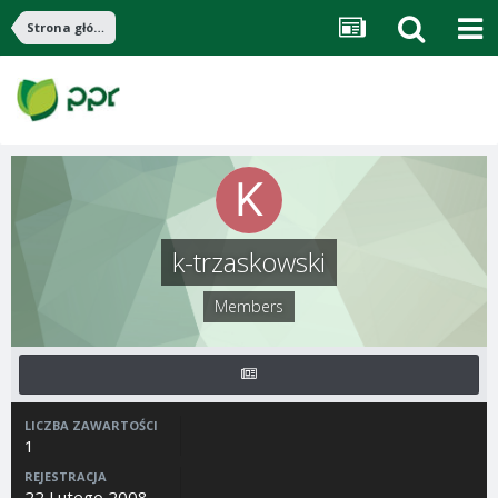
Strona główna
k-trzaskowski
Members
LICZBA ZAWARTOŚCI
1
REJESTRACJA
22 Lutego 2008