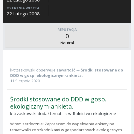
OSTATNIA WIZYTA
22 Lutego 2008
REPUTACJA
0
Neutral
k-trzaskowski
obserwuje zawartość →
Środki stosowane do
DDD w gosp. ekologicznym-ankieta.
11 Sierpnia 2020
Środki stosowane do DDD w gosp.
ekologicznym-ankieta.
k-trzaskowski
dodał temat → w
Rolnictwo ekologiczne
Witam serdecznie! Zapraszam do wypełnienia ankiety na
temat walki ze szkodnikami w gospodarstwach ekologicznych.