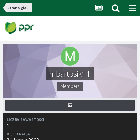
Strona główna
mbartosik11
Members
LICZBA ZAWARTOŚCI
1
REJESTRACJA
31 Marca 2008