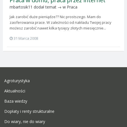
Praca w domu, praca przez internet
mbartosik11
dodał temat → w
Praca
Jak zarobić duże pieniądze?? Nic prostszego. Mam do
zaoferowania prace. W zależności od nakładu Twojej pracy
możesz zarobić nawet kilka tysięcy złotych miesięcznie...
31 Marca 2008
Agroturystyka
Aktualności
Baza wiedzy
Dopłaty i renty strukturalne
Do wiary, nie do wiary