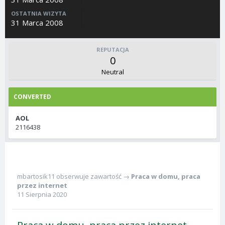
OSTATNIA WIZYTA
31 Marca 2008
REPUTACJA
0
Neutral
CONVERTED
AOL
2116438
mbartosik11
obserwuje zawartość →
Praca w domu, praca
przez internet
11 Sierpnia 2020