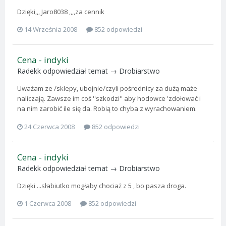
Dzięki,,, Jaro8038 ,,,,za cennik
14 Września 2008
852 odpowiedzi
Cena - indyki
Radekk
odpowiedział temat →
Drobiarstwo
Uważam ze /sklepy, ubojnie/czyli pośrednicy za dużą maże
naliczają. Zawsze im coś ''szkodzi'' aby hodowce 'zdołować i
na nim zarobić ile się da. Robią to chyba z wyrachowaniem.
24 Czerwca 2008
852 odpowiedzi
Cena - indyki
Radekk
odpowiedział temat →
Drobiarstwo
Dzięki ...słabiutko mogłaby chociaż z 5 , bo pasza droga.
1 Czerwca 2008
852 odpowiedzi