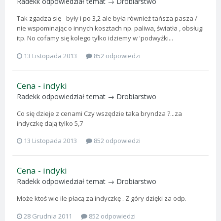
Radekk
odpowiedział temat →
Drobiarstwo
Tak zgadza się - były i po 3,2 ale była również tańsza pasza /
nie wspominając o innych kosztach np. paliwa, światła , obsługi
itp. No cofamy się kolego tylko idziemy w 'podwyżki...
13 Listopada 2013
852 odpowiedzi
Cena - indyki
Radekk
odpowiedział temat →
Drobiarstwo
Co się dzieje z cenami Czy wszędzie taka bryndza ?...za
indyczkę dają tylko 5,7
13 Listopada 2013
852 odpowiedzi
Cena - indyki
Radekk
odpowiedział temat →
Drobiarstwo
Może ktoś wie ile płacą za indyczkę . Z góry dzięki za odp.
28 Grudnia 2011
852 odpowiedzi