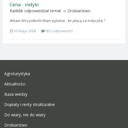
Cena - indyki
Radekk
odpowiedział temat →
Drobiarstwo
Witam Wszystkich! Mam pytanie . Ile płacą za indyczkę ?
30 Maja 2008
852 odpowiedzi
Agroturystyka
Aktualności
Baza wiedzy
Dopłaty i renty strukturalne
Do wiary, nie do wiary
Drobiarstwo