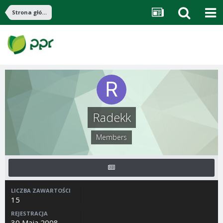
Strona główna
Radekk
Members
LICZBA ZAWARTOŚCI
15
REJESTRACJA
30 Maja 2008