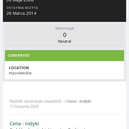
OSTATNIA WIZYTA
26 Marca 2014
REPUTACJA
0
Neutral
CONVERTED
LOCATION
mazowieckie
Radekk
obserwuje zawartość →
Cena - indyki
11 Sierpnia 2020
Cena - indyki