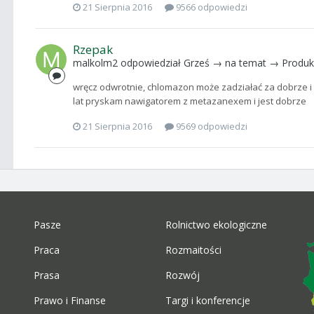
21 Sierpnia 2016
9566 odpowiedzi
Rzepak
malkolm2
odpowiedział
Grześ
→ na temat →
Produk
wręcz odwrotnie, chlomazon może zadziałać za dobrze i rze
lat pryskam nawigatorem z metazanexem i jest dobrze
21 Sierpnia 2016
9569 odpowiedzi
Pasze
Rolnictwo ekologiczne
Praca
Rozmaitości
Prasa
Rozwój
Prawo i Finanse
Targi i konferencje