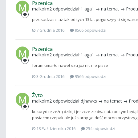
Pszenica
malkolm2
odpowiedział
1 aga1
→ na temat →
Produ
przesadzasz. aż tak od tych 13 lat pogorszyły ci się warun
7 Grudnia 2016
9566 odpowiedzi
Pszenica
malkolm2
odpowiedział
1 aga1
→ na temat →
Produ
forum umarło nawet szu już nic nie pisze
3 Grudnia 2016
9566 odpowiedzi
Żyto
malkolm2
odpowiedział
djhawks
→ na temat →
Prod
kukurydzę zeżrą dziki, i jeszcze ze dwa lata po tym będą
posiałem rzepak ale już sarny go dość mocno przystrzygł
18 Października 2016
254 odpowiedzi