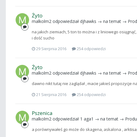
Żyto
malkolm2
odpowiedział
djhawks
→ na temat →
Prod
na jakich ziemiach, 5 ton to można i z liniowego osiągnąć,
i dość sucho
29 Sierpnia 2016
254 odpowiedzi
Żyto
malkolm2
odpowiedział
djhawks
→ na temat →
Prod
dawno nikt tutaj nie zaglądał , macie jakieś propozycje 
21 Sierpnia 2016
254 odpowiedzi
Pszenica
malkolm2
odpowiedział
1 aga1
→ na temat →
Produ
a porównywałeś go może do skagena, askalona , arktisa,