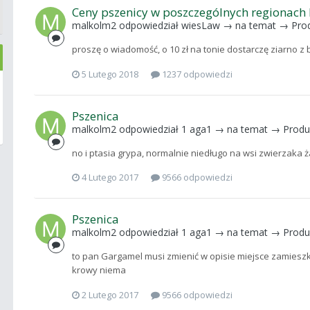
Ceny pszenicy w poszczególnych regionach 
malkolm2
odpowiedział
wiesLaw
→ na temat →
Prod
proszę o wiadomość, o 10 zł na tonie dostarczę ziarno z
5 Lutego 2018
1237 odpowiedzi
Pszenica
malkolm2
odpowiedział
1 aga1
→ na temat →
Produ
no i ptasia grypa, normalnie niedługo na wsi zwierzaka
4 Lutego 2017
9566 odpowiedzi
Pszenica
malkolm2
odpowiedział
1 aga1
→ na temat →
Produ
to pan Gargamel musi zmienić w opisie miejsce zamieszk
krowy niema
2 Lutego 2017
9566 odpowiedzi