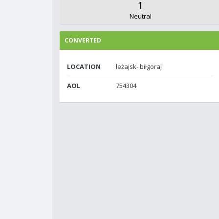
1
Neutral
CONVERTED
LOCATION
leżajsk- biłgoraj
AOL
754304