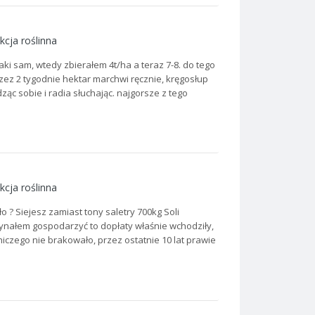
kcja roślinna
 taki sam, wtedy zbierałem 4t/ha a teraz 7-8. do tego
ez 2 tygodnie hektar marchwi ręcznie, kręgosłup
ząc sobie i radia słuchając. najgorsze z tego
kcja roślinna
o ? Siejesz zamiast tony saletry 700kg Soli
aczynałem gospodarzyć to dopłaty właśnie wchodziły,
iczego nie brakowało, przez ostatnie 10 lat prawie