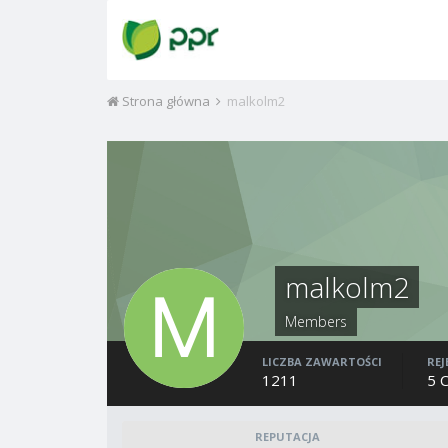
Strona główna
malkolm2
malkolm2
Members
LICZBA ZAWARTOŚCI
REJ
1211
5 
REPUTACJA