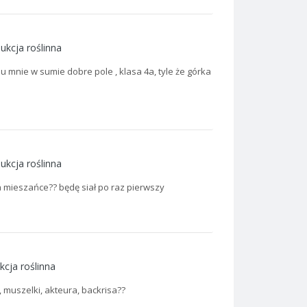
ukcja roślinna
 u mnie w sumie dobre pole , klasa 4a, tyle że górka
ukcja roślinna
na mieszańce?? będę siał po raz pierwszy
kcja roślinna
 muszelki, akteura, backrisa??