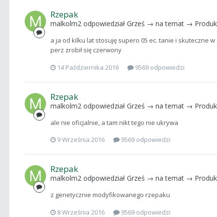
Rzepak
malkolm2
odpowiedział
Grześ
→ na temat →
Produk
a ja od kilku lat stosuję supero 05 ec. tanie i skuteczne
perz zrobił się czerwony
14 Października 2016
9569 odpowiedzi
Rzepak
malkolm2
odpowiedział
Grześ
→ na temat →
Produk
ale nie oficjalnie, a tam nikt tego nie ukrywa
9 Września 2016
9569 odpowiedzi
Rzepak
malkolm2
odpowiedział
Grześ
→ na temat →
Produk
z genetycznie modyfikowanego rzepaku
8 Września 2016
9569 odpowiedzi