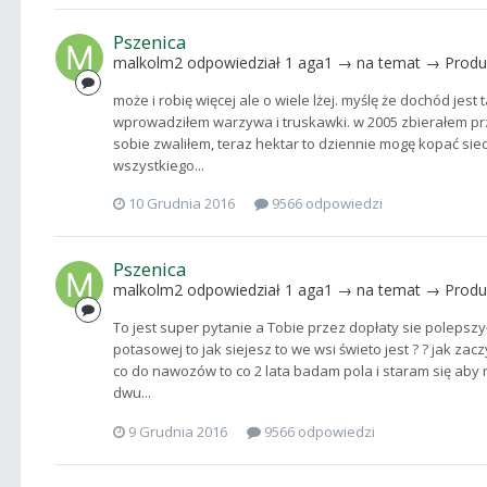
Pszenica
malkolm2
odpowiedział
1 aga1
→ na temat →
Produ
może i robię więcej ale o wiele lżej. myślę że dochód jest
wprowadziłem warzywa i truskawki. w 2005 zbierałem prz
sobie zwaliłem, teraz hektar to dziennie mogę kopać sied
wszystkiego...
10 Grudnia 2016
9566 odpowiedzi
Pszenica
malkolm2
odpowiedział
1 aga1
→ na temat →
Produ
To jest super pytanie a Tobie przez dopłaty sie polepszył
potasowej to jak siejesz to we wsi świeto jest ? ? jak z
co do nawozów to co 2 lata badam pola i staram się aby n
dwu...
9 Grudnia 2016
9566 odpowiedzi