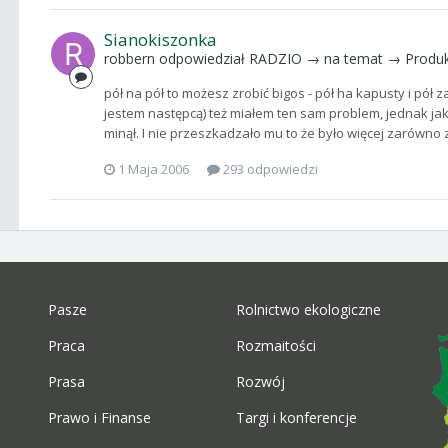
Sianokiszonka
robbern
odpowiedział
RADZIO
→ na temat →
Produk
pół na pół to możesz zrobić bigos - pół ha kapusty i pół 
jestem następcą) też miałem ten sam problem, jednak jak
minął. I nie przeszkadzało mu to że było więcej zarówno z pr
1 Maja 2006
293 odpowiedzi
Pasze
Rolnictwo ekologiczne
Praca
Rozmaitości
Prasa
Rozwój
Prawo i Finanse
Targi i konferencje