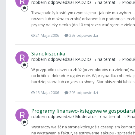
robbern
odpowiedział
RADZIO
→ na temat →
Produk
Trawę należy kosić tym czym się ma - jak nie ma wyboru..
nożami lub można to zrobić orkanem lub podobną sieczka
pryzmy należy cienko (do 10 cm) rozrzucać ręcznie zielonk
21 Maja 2006
293 odpowiedzi
Sianokiszonka
robbern
odpowiedział
RADZIO
→ na temat →
Produk
W przypadku kiszenia zbóż (przedplonów na zielono) waż
na krótko i dokładne ugniecenie. W przypadku robienia p
bardziej siana lub co gorsza słomy. Sianokiszonki lub kis
13 Maja 2006
293 odpowiedzi
Programy finanswo-księgowe w gospodars
robbern
odpowiedział
Moderator
→ na temat →
Fin
Wystarczy wejść na stronę któregoś z czasopism komput
na wystawianie faktur, rejestrowanie zakupu - sprzedaży