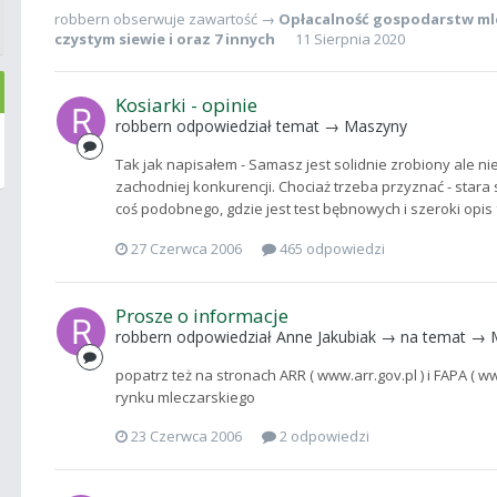
robbern
obserwuje zawartość →
Opłacalność gospodarstw ml
czystym siewie
i oraz 7 innych
11 Sierpnia 2020
Kosiarki - opinie
robbern
odpowiedział temat →
Maszyny
Tak jak napisałem - Samasz jest solidnie zrobiony ale ni
zachodniej konkurencji. Chociaż trzeba przyznać - stara 
coś podobnego, gdzie jest test bębnowych i szeroki opis fa
27 Czerwca 2006
465 odpowiedzi
Prosze o informacje
robbern
odpowiedział
Anne Jakubiak
→ na temat →
popatrz też na stronach ARR ( www.arr.gov.pl ) i FAPA ( 
rynku mleczarskiego
23 Czerwca 2006
2 odpowiedzi