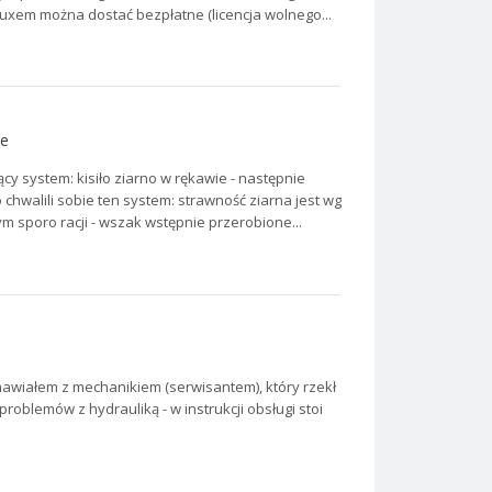
uxem można dostać bezpłatne (licencja wolnego...
ze
cy system: kisiło ziarno w rękawie - następnie
chwalili sobie ten system: strawność ziarna jest wg
m sporo racji - wszak wstępnie przerobione...
mawiałem z mechanikiem (serwisantem), który rzekł
problemów z hydrauliką - w instrukcji obsługi stoi