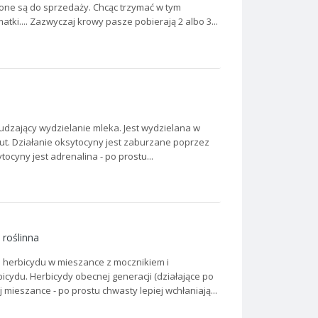
zone są do sprzedaży. Chcąc trzymać w tym
atki.... Zazwyczaj krowy pasze pobierają 2 albo 3...
udzający wydzielanie mleka. Jest wydzielana w
nut. Działanie oksytocyny jest zaburzane poprzez
ocyny jest adrenalina - po prostu...
 roślinna
a herbicydu w mieszance z mocznikiem i
cydu. Herbicydy obecnej generacji (działające po
j mieszance - po prostu chwasty lepiej wchłaniają...