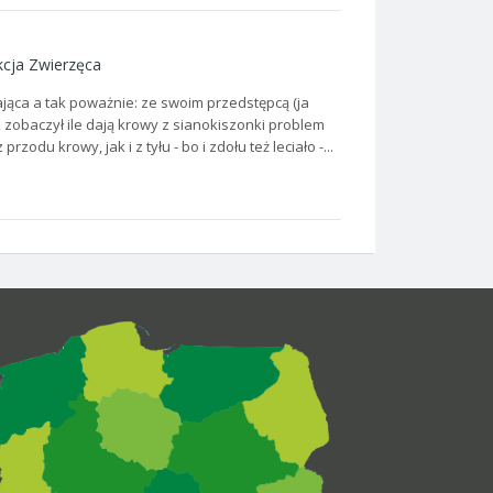
cja Zwierzęca
zająca a tak poważnie: ze swoim przedstępcą (ja
 zobaczył ile dają krowy z sianokiszonki problem
zodu krowy, jak i z tyłu - bo i zdołu też leciało -...