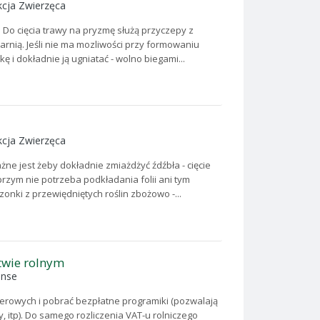
cja Zwierzęca
. Do cięcia trawy na pryzmę służą przyczepy z
rnią. Jeśli nie ma mozliwości przy formowaniu
ę i dokładnie ją ugniatać - wolno biegami...
cja Zwierzęca
ne jest żeby dokładnie zmiażdżyć źdźbła - cięcie
rzym nie potrzeba podkładania folii ani tym
zonki z przewiędniętych roślin zbożowo -...
twie rolnym
anse
erowych i pobrać bezpłatne programiki (pozwalają
, itp). Do samego rozliczenia VAT-u rolniczego