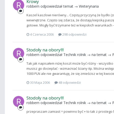
Krowy
robbern
odpowiedział temat →
Weterynaria
Kaszel kaszlowi nierówny... Częstą przyczyną że bydło (
wewnętrzne. Często się zdarza, że dostają kiepską paszę
gotowe. Mogły być trzymane też w kiepskich warunkach - 
4 Czerwca 2006
298 odpowiedzi
Stodoły na obory!!!
robbern
odpowiedział
Technik rolnik
→ na temat →
Tak jak napisałem niżej koszt może być różny - wszystko 
musisz go docieplać - wzmacniać ściany itp. Można wst
1000 PLN ale nie gwarantuję, że się zmieścisz w tej kwocie.
30 Maja 2006
48 odpowiedzi
Stodoły na obory!!!
robbern
odpowiedział
Technik rolnik
→ na temat →
przepraszam zamiast = powinno być + to tak z prostego l