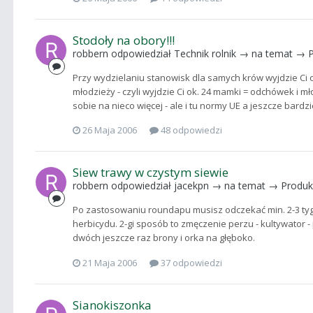
Stodoły na obory!!!
robbern
odpowiedział
Technik rolnik
→ na temat →
Przy wydzielaniu stanowisk dla samych krów wyjdzie Ci ok
młodzieży - czyli wyjdzie Ci ok. 24 mamki = odchówek i 
sobie na nieco więcej - ale i tu normy UE a jeszcze bardzi
26 Maja 2006
48 odpowiedzi
Siew trawy w czystym siewie
robbern
odpowiedział
jacekpn
→ na temat →
Produk
Po zastosowaniu roundapu musisz odczekać min. 2-3 tyg
herbicydu. 2-gi sposób to zmęczenie perzu - kultywator 
dwóch jeszcze raz brony i orka na głęboko.
21 Maja 2006
37 odpowiedzi
Sianokiszonka