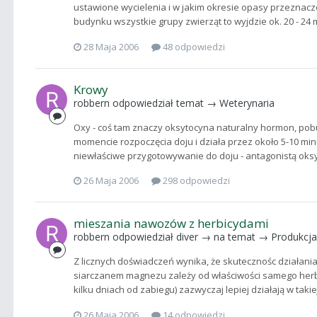
ustawione wycielenia i w jakim okresie opasy przeznac
budynku wszystkie grupy zwierząt to wyjdzie ok. 20 - 24 m
28 Maja 2006
48 odpowiedzi
Krowy
robbern
odpowiedział temat →
Weterynaria
Oxy - coś tam znaczy oksytocyna naturalny hormon, pob
momencie rozpoczęcia doju i działa przez około 5-10 mi
niewłaściwe przygotowywanie do doju - antagonistą oksyt
26 Maja 2006
298 odpowiedzi
mieszania nawozów z herbicydami
robbern
odpowiedział
diver
→ na temat →
Produkcja
Z licznych doświadczeń wynika, że skutecznośc działani
siarczanem magnezu zależy od właściwości samego herbi
kilku dniach od zabiegu) zazwyczaj lepiej działają w takie
26 Maja 2006
14 odpowiedzi