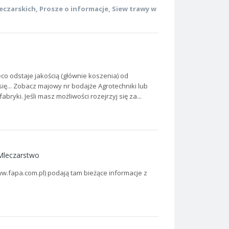
eczarskich
,
Prosze o informacje
,
Siew trawy w
eco odstaje jakością (głównie koszenia) od
się... Zobacz majowy nr bodajże Agrotechniki lub
bryki. Jeśli masz możliwości rozejrzyj się za...
Mleczarstwo
www.fapa.com.pl) podają tam bieżące informacje z