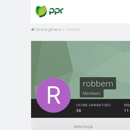
Strona główna
robbern
robbern
Members
LICZBA ZAWARTOŚCI
REJ
38
11
REPUTACJA