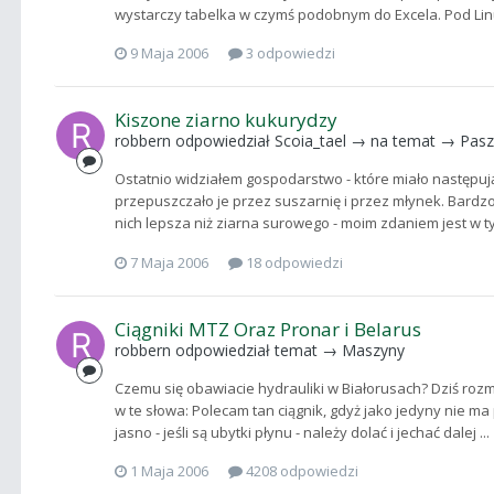
wystarczy tabelka w czymś podobnym do Excela. Pod Lin
9 Maja 2006
3 odpowiedzi
Kiszone ziarno kukurydzy
robbern
odpowiedział
Scoia_tael
→ na temat →
Pas
Ostatnio widziałem gospodarstwo - które miało następują
przepuszczało je przez suszarnię i przez młynek. Bardzo 
nich lepsza niż ziarna surowego - moim zdaniem jest w ty
7 Maja 2006
18 odpowiedzi
Ciągniki MTZ Oraz Pronar i Belarus
robbern
odpowiedział temat →
Maszyny
Czemu się obawiacie hydrauliki w Białorusach? Dziś roz
w te słowa: Polecam tan ciągnik, gdyż jako jedyny nie ma 
jasno - jeśli są ubytki płynu - należy dolać i jechać dalej ...
1 Maja 2006
4208 odpowiedzi