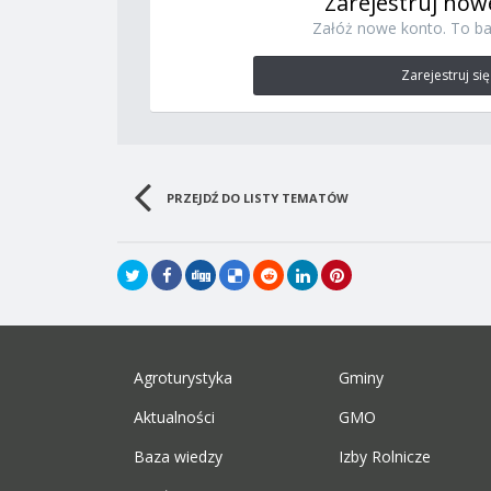
Zarejestruj now
Załóż nowe konto. To ba
Zarejestruj się
PRZEJDŹ DO LISTY TEMATÓW
Agroturystyka
Gminy
Aktualności
GMO
Baza wiedzy
Izby Rolnicze