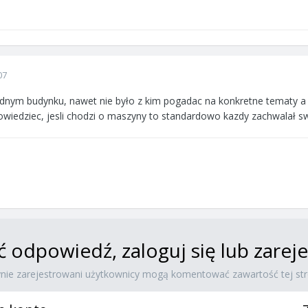
07
ednym budynku, nawet nie było z kim pogadac na konkretne tematy a
powiedziec, jesli chodzi o maszyny to standardowo kazdy zachwalał s
ć odpowiedź, zaloguj się lub zare
ynie zarejestrowani użytkownicy mogą komentować zawartość tej str