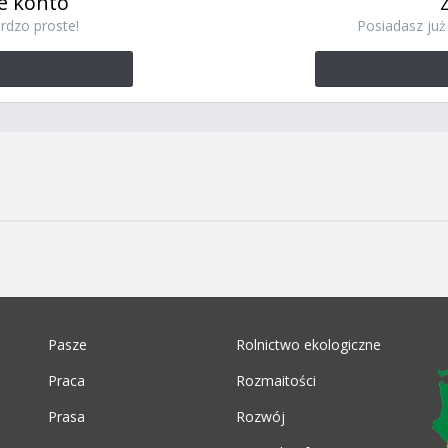
e konto
rdzo proste!
Posiadasz już 
Pasze
Rolnictwo ekologiczne
Praca
Rozmaitości
Prasa
Rozwój