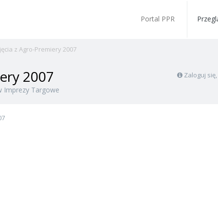
Portal PPR
Przegl
jęcia z Agro-Premiery 2007
iery 2007
Zaloguj się
w
Imprezy Targowe
07