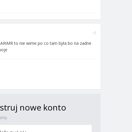
 ARiMR to nie wime po co tam była bo na zadne
woje
jestruj nowe konto
ony.