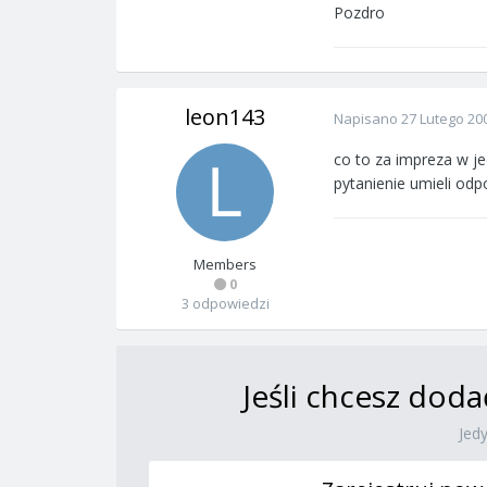
Pozdro
leon143
Napisano
27 Lutego 20
co to za impreza w j
pytanienie umieli od
Members
0
3 odpowiedzi
Jeśli chcesz doda
Jed