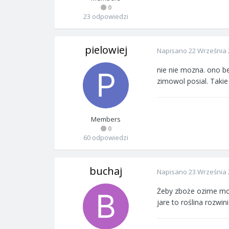
0
23 odpowiedzi
pielowiej
Napisano
22 Września 
nie nie mozna. ono bed
zimowol posial. Takie
Members
0
60 odpowiedzi
buchaj
Napisano
23 Września 
Żeby zboże ozime mogł
jare to roślina rozwi