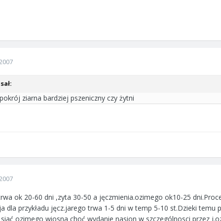
2007
sał:
okrój ziarna bardziej pszeniczny czy żytni
2007
trwa ok 20-60 dni ,zyta 30-50 a jęczmienia.ozimego ok10-25 dni.Pro
cja dla przykładu jęcz.jarego trwa 1-5 dni w temp 5-10 st.Dzieki tem
siać ozimego wiosna choć wydanie nasion w szczególnosci przez j.oz.