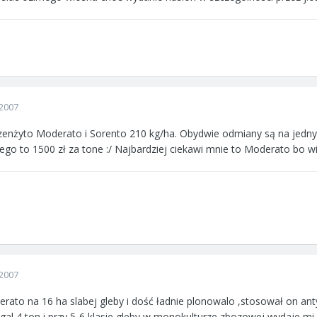
2007
enżyto Moderato i Sorento 210 kg/ha. Obydwie odmiany są na jednym po
go to 1500 zł za tone :/ Najbardziej ciekawi mnie to Moderato bo wie
2007
rato na 16 ha slabej gleby i dość ładnie plonowalo ,stosował on a
al 4 ton i przy 5-6 klasie gleby w monokulturze zbozowej wydaje mi 