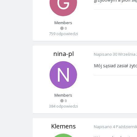
Members
0
759 odpowiedzi
nina-pl
Napisano
30 Września 
Mój sąsiad zasiał żyt
Members
0
384 odpowiedzi
Klemens
Napisano
4 Październi