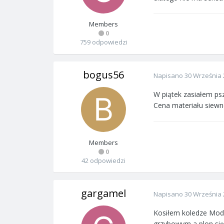
Members
0
759 odpowiedzi
bogus56
Napisano
30 Września 
W piątek zasiałem psz
Cena materiału siewne
Members
0
42 odpowiedzi
gargamel
Napisano
30 Września 
Kosiłem koledze Mode
grzybowym a plon sięg