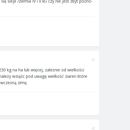
sieje /ziemia IV i V kl.i czy nie jest zbyt póżno-
0 kg na ha lub więcej, zależnie od wielkości
należy wziąść pod uwagę wielkość ziaren które
 wczesną zimę.