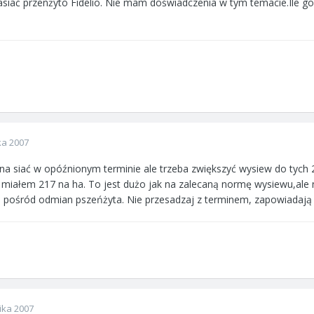
iać przenżyto Fidelio. Nie mam doświadczenia w tym temacie.Ile go się 
ka 2007
a siać w opóźnionym terminie ale trzeba zwiększyć wysiew do tych 23
9 miałem 217 na ha. To jest dużo jak na zalecaną normę wysiewu,ale 
ą pośród odmian pszeńżyta. Nie przesadzaj z terminem, zapowiadają
ika 2007