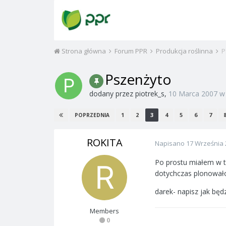
Strona główna
Forum PPR
Produkcja roślinna
P
Pszenżyto
dodany przez
piotrek_s
,
10 Marca 2007
1
2
3
4
5
6
7
POPRZEDNIA
ROKITA
Napisano
17 Września 
Po prostu miałem w t
dotychczas plonowało 
darek- napisz jak będ
Members
0