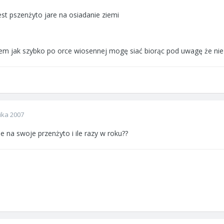
est pszenżyto jare na osiadanie ziemi
em jak szybko po orce wiosennej mogę siać biorąc pod uwagę że n
ika 2007
ie na swoje przenżyto i ile razy w roku??