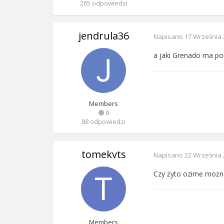
265 odpowiedzi
jendrula36
Napisano
17 Września 
a jaki Grenado ma pok
Members
0
88 odpowiedzi
tomekvts
Napisano
22 Września 
Czy żyto ozime można 
Members