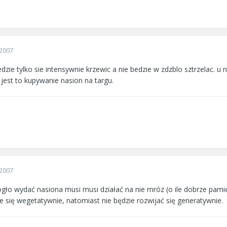
2007
zie tylko sie intensywnie krzewic a nie bedzie w zdzblo sztrzelac. u n
 jest to kupywanie nasion na targu.
2007
o wydać nasiona musi musi działać na nie mróz (o ile dobrze pamiętam
nie się wegetatywnie, natomiast nie będzie rozwijać się generatywnie.