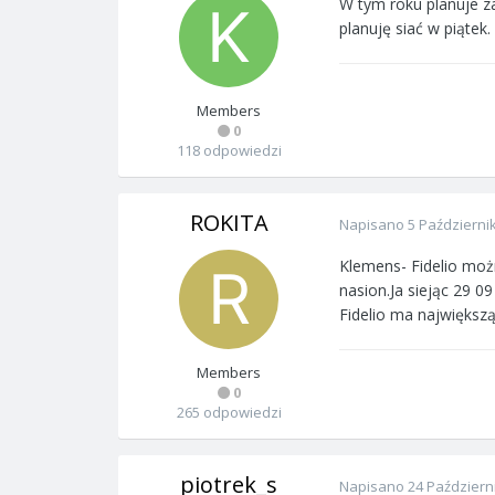
W tym roku planuje zas
planuję siać w piątek.
Members
0
118 odpowiedzi
ROKITA
Napisano
5 Październi
Klemens- Fidelio możn
nasion.Ja siejąc 29 0
Fidelio ma największ
Members
0
265 odpowiedzi
piotrek_s
Napisano
24 Październ