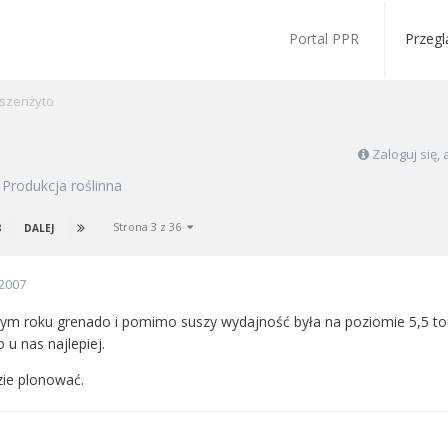
Portal PPR
Przegl
szenżyto
Zaloguj się
w
Produkcja roślinna
Strona 3 z 36
8
DALEJ
2007
ym roku grenado i pomimo suszy wydajność była na poziomie 5,5 tony 
u nas najlepiej.
zie plonować.