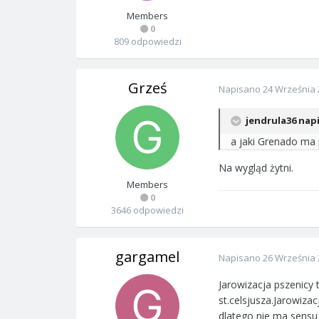
Members
0
809 odpowiedzi
Grześ
Napisano
24 Września 
jendrula36 napi
a jaki Grenado ma p
Na wygląd żytni.
Members
0
3646 odpowiedzi
gargamel
Napisano
26 Września 
Jarowizacja pszenicy 
st.celsjusza.Jarowiza
dlatego nie ma sensu 