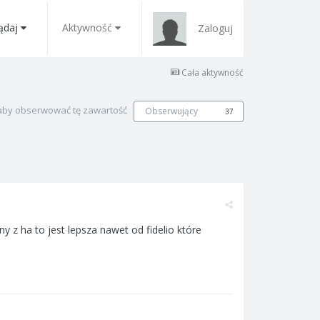
ądaj
Aktywność
Zaloguj
Cała aktywność
, aby obserwować tę zawartość
Obserwujący
37
z ha to jest lepsza nawet od fidelio które