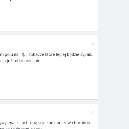
lu (kl III), i zobacze które lepiej będzie sypalo.
lu już mi to polecało.
ntywylegacz i ochronę srodkami przeciw chorobom
se ze to świetny wynik.