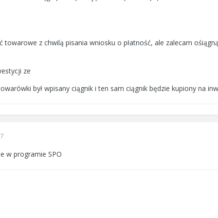
towarowe z chwilą pisania wniosku o płatność, ale zalecam ośiągną
estycji ze
towarówki był wpisany ciągnik i ten sam ciągnik będzie kupiony na in
07
ale w programie SPO