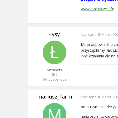
www.e-rolnicze.info
Łysy
Napisano
15 Marca 20
Moja odpowiedź brzmi
przystąpiliśmy. Jak 
inne działania ale na
Members
0
164 odpowiedzi
mariusz_farm
Napisano
16 Marca 20
po otrzymaniu decyzji
najprościej towarow