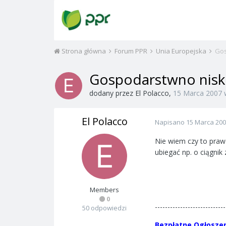
Strona główna
Forum PPR
Unia Europejska
Gos
Gospodarstwno nisk
dodany przez
El Polacco
,
15 Marca 2007
El Polacco
Napisano
15 Marca 20
Nie wiem czy to praw
ubiegać np. o ciągni
Members
0
----------------------------
50 odpowiedzi
Bezpłatne Ogłoszen