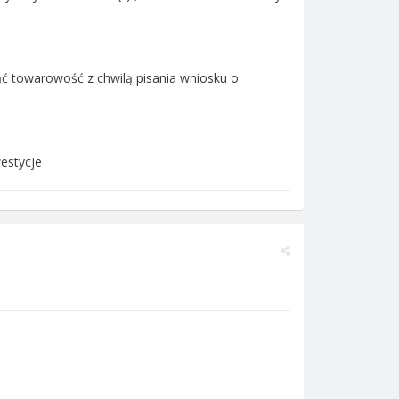
ć towarowość z chwilą pisania wniosku o
westycje