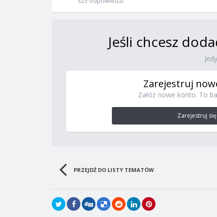
325 odpowiedzi
Jeśli chcesz doda
Jed
Zarejestruj now
Załóż nowe konto. To ba
Zarejestruj się
PRZEJDŹ DO LISTY TEMATÓW