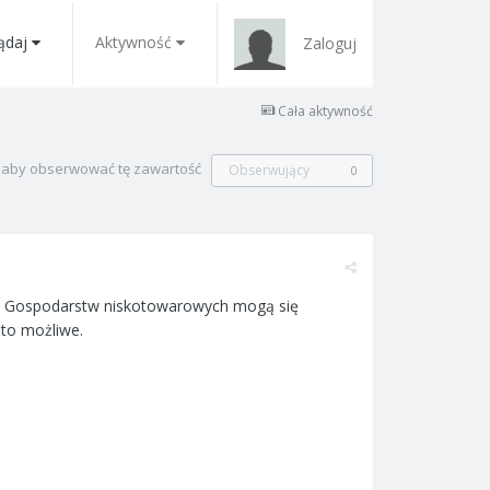
ądaj
Aktywność
Zaloguj
Cała aktywność
, aby obserwować tę zawartość
Obserwujący
0
dla Gospodarstw niskotowarowych mogą się
 to możliwe.