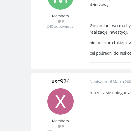
dzierżawy
Members
0
Gospodarstwo ma być 
240 odpowiedzi
realizację inwestycji.
nie polecam takiej inw
cel pośredni do nisko
xsc924
Napisano
16 Marca 20
mozesz sie ubiegac 
Members
0