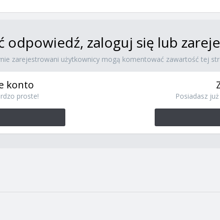
ć odpowiedź, zaloguj się lub zare
ynie zarejestrowani użytkownicy mogą komentować zawartość tej str
e konto
rdzo proste!
Posiadasz już 