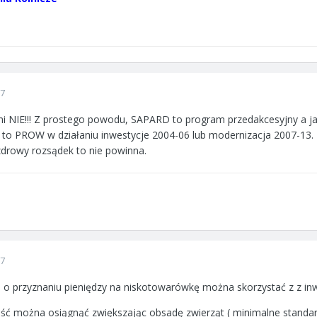
07
 NIE!!! Z prostego powodu, SAPARD to program przedakcesyjny a jak
już to PROW w działaniu inwestycje 2004-06 lub modernizacja 2007-1
 zdrowy rozsądek to nie powinna.
07
 o przyznaniu pieniędzy na niskotowarówkę można skorzystać z z inw
ość można osiągnąć zwiększając obsadę zwierząt ( minimalne stand