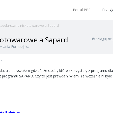
Portal PPR
Przegl
podarstwno niskotowarowe a Sapard
otowarowe a Sapard
Zaloguj się
w
Unia Europejska
07
da, ale usłyszałem gdzieś, że osoby które skorzystały z programu 
k z programu SAPARD. Czy to jest prawda?? Wiem, że wcześnie ni było
----------------------------------------
ia Rolnicze