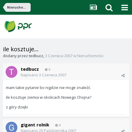
Nieruchomości
ile kosztuje...
dodany przez
tedbucz
,
3 Czerwca 2007
w
Nieruchomości
tedbucz
0
Napisano
3 Czerwca 2007
mam takie pytanie bo nigdzie nie moge znaleźć.
ile kosztuje ziemia w okolicach Nowego Chojna?
z góry dzięki
gigant rolnik
0
Napisano
20 Października 2007