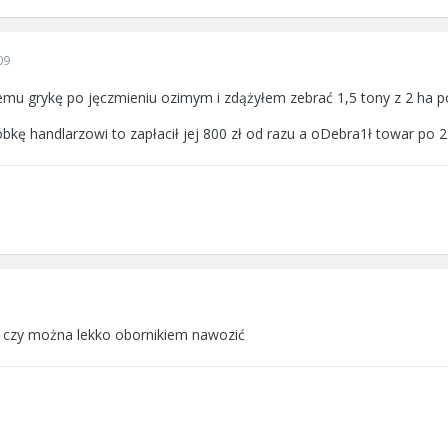
09
 temu grykę po jęczmieniu ozimym i zdążyłem zebrać 1,5 tony z 2 ha 
bkę handlarzowi to zapłacił jej 800 zł od razu a oDebra1ł towar po 2
ę i czy można lekko obornikiem nawozić