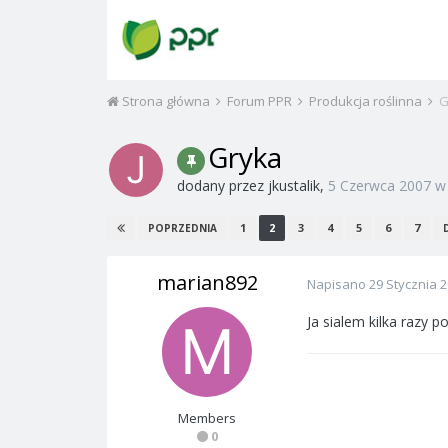
Strona główna
Forum PPR
Produkcja roślinna
G
Gryka
dodany przez
jkustalik
,
5 Czerwca 2007
1
2
3
4
5
6
7
POPRZEDNIA
marian892
Napisano
29 Stycznia 
Ja sialem kilka razy p
Members
0