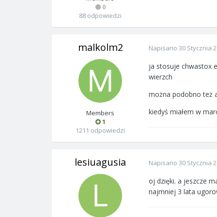
0
88 odpowiedzi
malkolm2
Napisano
30 Stycznia 
ja stosuje chwastox e
wierzch
można podobno też af
kiedyś miałem w march
Members
1
1211 odpowiedzi
lesiuagusia
Napisano
30 Stycznia 
oj dzięki. a jeszcze 
najmniej 3 lata ugor