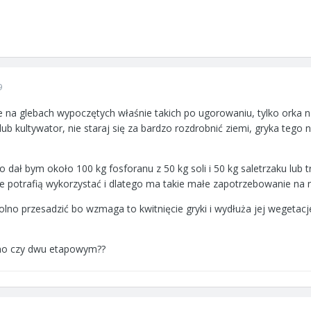
9
je na glebach wypoczętych właśnie takich po ugorowaniu, tylko orka 
ub kultywator, nie staraj się za bardzo rozdrobnić ziemi, gryka tego ni
,
o dał bym około 100 kg fosforanu z 50 kg soli i 50 kg saletrzaku lub t
nie potrafią wykorzystać i dlatego ma takie małe zapotrzebowanie na
lno przesadzić bo wzmaga to kwitnięcie gryki i wydłuża jej wegetacje
dno czy dwu etapowym??