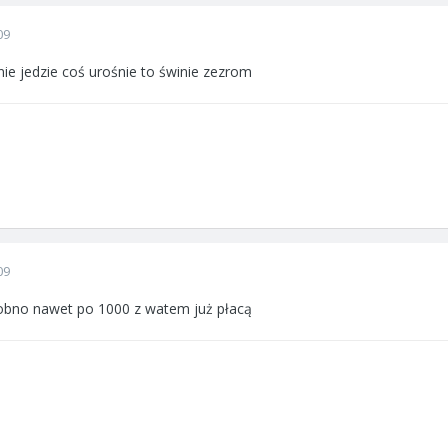
09
nie jedzie coś urośnie to świnie zezrom
09
dobno nawet po 1000 z watem już płacą