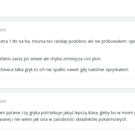
2009
xtra 1 litr na ha, można też randap podobno ale nie próbowałem. opr
alon zaraz po siewie ale chyba zmniejsza coś plon.
ewce kilka gryk to ich nie spaliło nawet gdy nalistnie opryskałem
2009
mam pytanie czy gryka potrzebuje jakąś lepszą klasę gleby bo w moim 
owanej i nie wiem jak ona w zasobność składników pokarmowych.