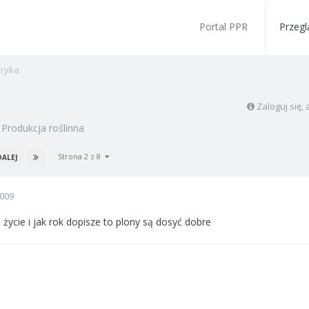
Portal PPR
Przegl
ryka
Zaloguj się
w
Produkcja roślinna
Strona 2 z 8
DALEJ
2009
o życie i jak rok dopisze to plony są dosyć dobre