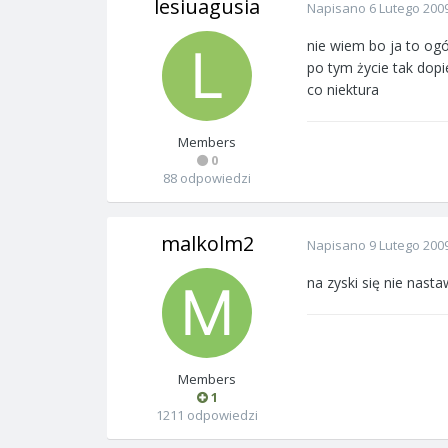
lesiuagusia
Napisano
6 Lutego 200
nie wiem bo ja to ogó
po tym życie tak dopi
co niektura
Members
0
88 odpowiedzi
malkolm2
Napisano
9 Lutego 200
na zyski się nie nast
Members
1
1211 odpowiedzi