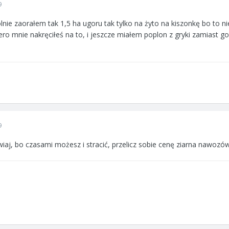
9
lnie zaorałem tak 1,5 ha ugoru tak tylko na żyto na kiszonkę bo to n
ero mnie nakręciłeś na to, i jeszcze miałem poplon z gryki zamiast gor
9
awiaj, bo czasami możesz i stracić, przelicz sobie cenę ziarna nawozó