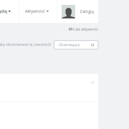
ądaj
Aktywność
Zaloguj
Cała aktywność
, aby obserwować tę zawartość
Obserwujący
12