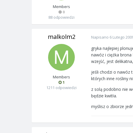
Members
0
88 odpowiedzi
malkolm2
Napisano
6 Lutego 200
gryka najlepiej plonu
nawóz i ciężka brona l
wzejść, jest delikatna
jeśli chodzi o nawóz t
Members
których inne rośliny 
1
1211 odpowiedzi
z solą podobno nie wo
będzie kwitła.
myślisz o zbiorze je