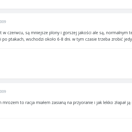
2009
t w czerwcu, są mniejsze plony i gorszej jakości ale są, normalnym 
 i po ptakach, wschodzi około 6-8 dni. w tym czasie trzeba zrobić jed
2009
ym mrozem to racja miałem zasianą na przyoranie i jak lekko złapał ją 