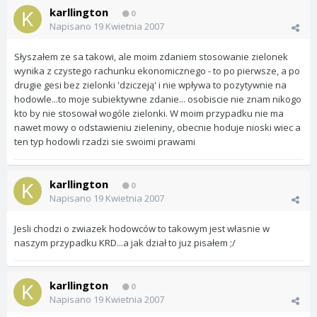
karllington
0
Napisano
19 Kwietnia 2007
Słyszałem ze sa takowi, ale moim zdaniem stosowanie zielonek
wynika z czystego rachunku ekonomicznego - to po pierwsze, a po
drugie gesi bez zielonki 'dziczeją' i nie wpływa to pozytywnie na
hodowle...to moje subiektywne zdanie... osobiscie nie znam nikogo
kto by nie stosował wogóle zielonki. W moim przypadku nie ma
nawet mowy o odstawieniu zieleniny, obecnie hoduje nioski wiec a
ten typ hodowli rzadzi sie swoimi prawami
karllington
0
Napisano
19 Kwietnia 2007
Jesli chodzi o zwiazek hodowców to takowym jest własnie w
naszym przypadku KRD...a jak dział to juz pisałem ;/
karllington
0
Napisano
19 Kwietnia 2007