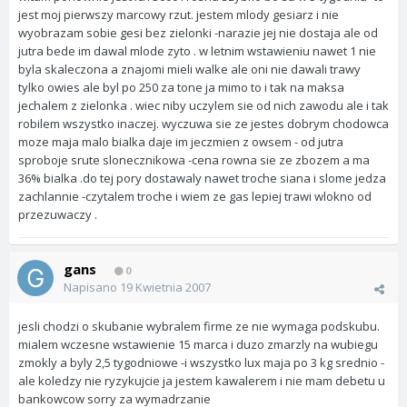
jest moj pierwszy marcowy rzut. jestem mlody gesiarz i nie
wyobrazam sobie gesi bez zielonki -narazie jej nie dostaja ale od
jutra bede im dawal mlode zyto . w letnim wstawieniu nawet 1 nie
byla skaleczona a znajomi mieli walke ale oni nie dawali trawy
tylko owies ale byl po 250 za tone ja mimo to i tak na maksa
jechalem z zielonka . wiec niby uczylem sie od nich zawodu ale i tak
robilem wszystko inaczej. wyczuwa sie ze jestes dobrym chodowca
moze maja malo bialka daje im jeczmien z owsem - od jutra
sproboje srute slonecznikowa -cena rowna sie ze zbozem a ma
36% bialka .do tej pory dostawaly nawet troche siana i slome jedza
zachlannie -czytalem troche i wiem ze gas lepiej trawi wlokno od
przezuwaczy .
gans
0
Napisano
19 Kwietnia 2007
jesli chodzi o skubanie wybralem firme ze nie wymaga podskubu.
mialem wczesne wstawienie 15 marca i duzo zmarzly na wubiegu
zmokly a byly 2,5 tygodniowe -i wszystko lux maja po 3 kg srednio -
ale koledzy nie ryzykujcie ja jestem kawalerem i nie mam debetu u
bankowcow sorry za wymadrzanie