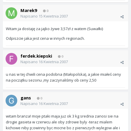
Marek9
0
Napisano
15 Kwietnia 2007
Witam ja dostaję za jajko żywe 3,57zł z watem (Suwałki)
Odpiszcie jaka jest cena w innych regionach.
ferdek.kiepski
0
Napisano
16 Kwietnia 2007
u nas w tej chwili cena podobna (Małopolska), a jakie miałeś ceny
na początku sezonu ,my zaczynaliśmy ob ceny 2,50
gans
0
Napisano
16 Kwietnia 2007
witam branza! moje ptaki maja juz ok 3 kg srednia zanosi sie na
drogie gasieta w czerwcu ale oby zdrowe byly -teraz mialem
kichowe niby p;owinny byc mocne bo z pierwszych wylegow ale i