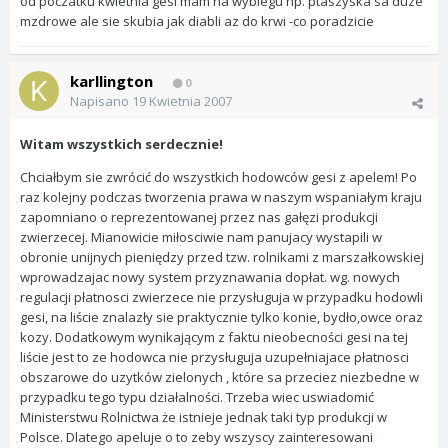
od poczatku kwietnia gesi mam na wybiegu np. ptaszyska sa duze
mzdrowe ale sie skubia jak diabli az do krwi -co poradzicie
karllington
0
Napisano
19 Kwietnia 2007
Witam wszystkich serdecznie!
Chciałbym sie zwrócić do wszystkich hodowców gesi z apelem! Po
raz kolejny podczas tworzenia prawa w naszym wspaniałym kraju
zapomniano o reprezentowanej przez nas gałęzi produkcji
zwierzecej. Mianowicie miłosciwie nam panujacy wystapili w
obronie unijnych pieniędzy przed tzw. rolnikami z marszałkowskiej
wprowadzajac nowy system przyznawania dopłat. wg. nowych
regulacji płatnosci zwierzece nie przysługuja w przypadku hodowli
gesi, na liście znalazły sie praktycznie tylko konie, bydło,owce oraz
kozy. Dodatkowym wynikającym z faktu nieobecności gesi na tej
liście jest to ze hodowca nie przysługuja uzupełniajace płatnosci
obszarowe do uzytków zielonych , które sa przeciez niezbedne w
przypadku tego typu działalności. Trzeba wiec uswiadomić
Ministerstwu Rolnictwa że istnieje jednak taki typ produkcji w
Polsce. Dlatego apeluje o to zeby wszyscy zainteresowani