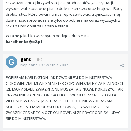
rozwiazaniem tej krzywdzacej dla producentów gesi sytuacji
wystosowali stosowne pismo do Ministerstwa oraz Krajowej Rady
drobiarstwa która powinna nas reprezentować, a tymczasem jej
działalnośc sprowadza sie tylko do pobierania coraz wyzszych z
roku na rok opłat za uznanie stada.
W razie jakichkolwiek pytan podaje adres e-mail:
karolhenke@o2.pl
gans
0
Napisano
19 Kwietnia 2007
POPIERAM KARLINGTON ,JAK DZWONILEM DO MINISTERSTWA
ODPOWIEDZIAL MI WICEMINISTER ODPOWIEDZIALNY ZA PLATNOSCI
,ZE MAMY SLABE ZWIAZKI ,ONE MUSZA TA SPRAWE PORUSZYC. TAK
PRYWATNIE KARLINGTON ,SA CHODOWCY KTORZY NIE STOSUJA
ZIELONEK W PASZY. JA AKURAT SOBIE TEGO NIE WYOBRAZAM .
KOLEDZY JESTEM MLODYM CHODOWCA ,SLYSZALEM ZE JEST
ZWIAZEK GESIARZY ,MOZE ONI POWINNI ZBIERAC PODPISY I UDAC
SIE DO MINISTERSTWA.