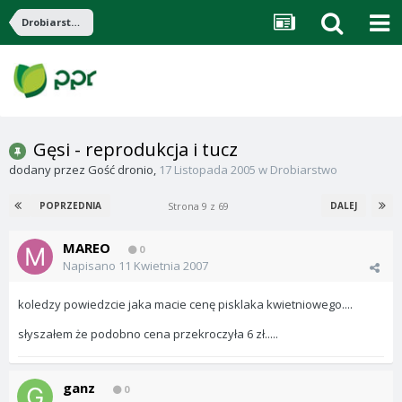
Drobiarstwo
Gęsi - reprodukcja i tucz
dodany przez
Gość dronio
,
17 Listopada 2005
w
Drobiarstwo
Strona 9 z 69
POPRZEDNIA
DALEJ
MAREO
0
Napisano
11 Kwietnia 2007
koledzy powiedzcie jaka macie cenę pisklaka kwietniowego....
słyszałem że podobno cena przekroczyła 6 zł.....
ganz
0