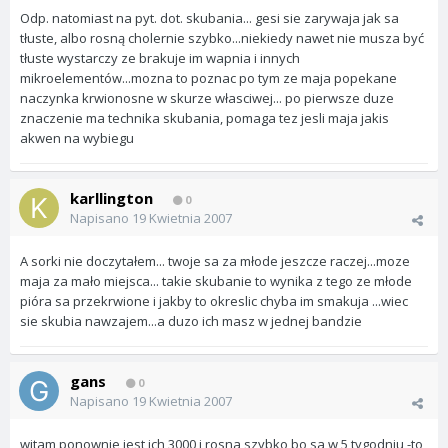
Odp. natomiast na pyt. dot. skubania... gesi sie zarywaja jak sa
tłuste, albo rosną cholernie szybko...niekiedy nawet nie musza być
tłuste wystarczy ze brakuje im wapnia i innych
mikroelementów...mozna to poznac po tym ze maja popekane
naczynka krwionosne w skurze własciwej... po pierwsze duze
znaczenie ma technika skubania, pomaga tez jesli maja jakis
akwen na wybiegu
karllington
0
Napisano
19 Kwietnia 2007
A sorki nie doczytałem... twoje sa za młode jeszcze raczej...moze
maja za mało miejsca... takie skubanie to wynika z tego ze młode
pióra sa przekrwione i jakby to okreslic chyba im smakuja ...wiec
sie skubia nawzajem...a duzo ich masz w jednej bandzie
gans
0
Napisano
19 Kwietnia 2007
witam ponownie jest ich 3000 i rosna szybko bo sa w 5 tygodniu -to