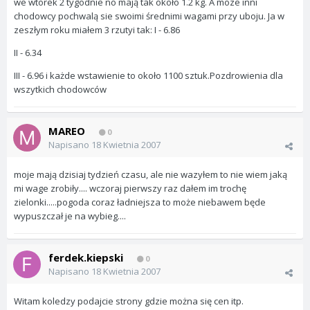
we wtorek 2 tygodnie no mają tak około 1.2 kg. A moze inni
chodowcy pochwalą sie swoimi średnimi wagami przy uboju. Ja w
zeszłym roku miałem 3 rzutyi tak: I - 6.86
II - 6.34
III - 6.96 i każde wstawienie to około 1100 sztuk.Pozdrowienia dla
wszytkich chodowców
MAREO
0
Napisano
18 Kwietnia 2007
moje mają dzisiaj tydzień czasu, ale nie wazyłem to nie wiem jaką
mi wage zrobiły.... wczoraj pierwszy raz dałem im trochę
zielonki.....pogoda coraz ładniejsza to może niebawem będe
wypuszczał je na wybieg....
ferdek.kiepski
0
Napisano
18 Kwietnia 2007
Witam koledzy podajcie strony gdzie można się cen itp.