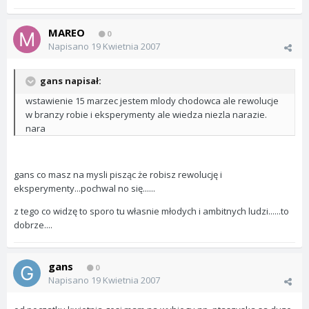
MAREO
0
Napisano
19 Kwietnia 2007
gans napisał:
wstawienie 15 marzec jestem mlody chodowca ale rewolucje
w branzy robie i eksperymenty ale wiedza niezla narazie.
nara
gans co masz na mysli pisząc że robisz rewolucję i
eksperymenty...pochwal no się......
z tego co widzę to sporo tu własnie młodych i ambitnych ludzi......to
dobrze....
gans
0
Napisano
19 Kwietnia 2007