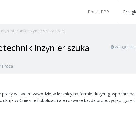
Portal PPR
Przegl
rii,zootechnik inzynier szuka pracy
otechnik inzynier szuka
Zaloguj się
w
Praca
 pracy w swoim zawodzie,w lecznicy,na fermie,duzym gospodarstwi
zukuje w Gnieznie i okolicach ale rozwaze kazda propozycje,z gory 