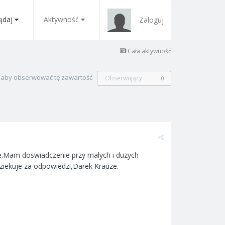
ądaj
Aktywność
Zaloguj
Cała aktywność
, aby obserwować tę zawartość
Obserwujący
0
e.Mam doswiadczenie przy malych i duzych
dziekuje za odpowiedzi,Darek Krauze.