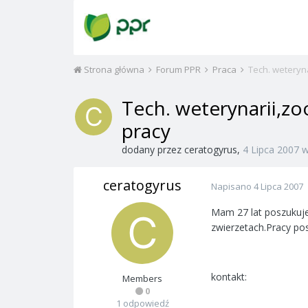
Strona główna
Forum PPR
Praca
Tech. weteryna
Tech. weterynarii,zo
pracy
dodany przez
ceratogyrus
,
4 Lipca 2007
ceratogyrus
Napisano
4 Lipca 2007
Mam 27 lat poszukuje
zwierzetach.Pracy pos
kontakt:
Members
0
1 odpowiedź