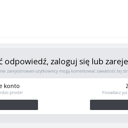
ć odpowiedź, zaloguj się lub zare
ynie zarejestrowani użytkownicy mogą komentować zawartość tej str
e konto
rdzo proste!
Posiadasz już 