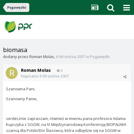
Pogawędki
biomasa
dodany przez
Roman Molas
,
6 Września 2007
w
Pogawędki
Roman Molas
0
Napisano
6 Września 2007
Szanowna Pani,
Szanowny Panie,
serdecznie zapraszam, również w imieniu pana profesora Adama
Kupczyka z SGGW, na IV Międzynarodową Konferencję BIOPALIWA
szansą dla Polski/Dni Ślazowca, która odbędzie się na SGGW w