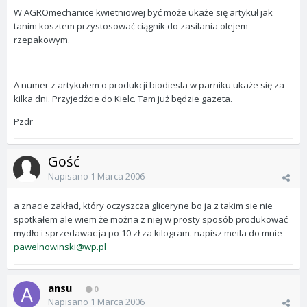
W AGROmechanice kwietniowej być może ukaże się artykuł jak
tanim kosztem przystosować ciągnik do zasilania olejem
rzepakowym.
A numer z artykułem o produkcji biodiesla w parniku ukaże się za
kilka dni. Przyjedźcie do Kielc. Tam już będzie gazeta.
Pzdr
Gość
Napisano
1 Marca 2006
a znacie zakład, który oczyszcza gliceryne bo ja z takim sie nie
spotkałem ale wiem że można z niej w prosty sposób produkować
mydło i sprzedawac ja po 10 zł za kilogram. napisz meila do mnie
pawelnowinski@wp.pl
ansu
0
Napisano
1 Marca 2006