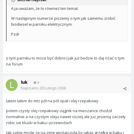
A ja uważam, że to również ten temat.
W następnym numerze piszemy o tym jak samemu zrobić
biodiesel w parniku elektrycznym.
Pzdr
o tym parniku to moze być dobre:) jak już bedzie to daj nzać o tym
na forum
luk
0
Napisano
28 Lutego 2006
latem lałem do mtz pół na pół opał i olej rzepakowy
potem czysty olej rzepakowy ciągnik na mieszance chodził
normalnie a na czystym oleju nawet ciszeij ale juz jesienią zaczeły
robic sie kluski w baku i przewodach
tak sobie mysle ze na zime wystarczyła by jakas grzałka w baku i