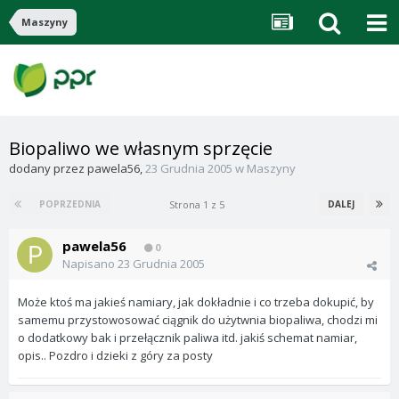
Maszyny
Biopaliwo we własnym sprzęcie
dodany przez
pawela56
,
23 Grudnia 2005
w
Maszyny
Strona 1 z 5
POPRZEDNIA
DALEJ
pawela56
0
Napisano
23 Grudnia 2005
Może ktoś ma jakieś namiary, jak dokładnie i co trzeba dokupić, by
samemu przystowosować ciągnik do użytwnia biopaliwa, chodzi mi
o dodatkowy bak i przełącznik paliwa itd. jakiś schemat namiar,
opis.. Pozdro i dzieki z góry za posty