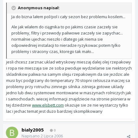
Anonymous napisał:
Ja do bizna lałem pol/pol i cały sezon bez problemu kosilem...
Ale jak wlałem do ciągnika to po jakims czasie zaczeły sie
problemy, filtry i przewody paliwowe zaczeły sie zapychac...
normalnie ujechac nieszło i dlatego jak niema sie
odpowiedniej instalacji to nieradze ryzykowac potem tylko
problemy i stracony czas, ktorego tak mało...
jesli chcesz zarznac uklad wtryskowy mieszaj dalej olej rzepakowy
i ropa nie mieszaja sie ze soba pwoduje wydzielanie sie niektorych
skladnikow paliwa na samym oleju rzepakowym da sie jezdzic ale
musi byc podgrzany do temperatury 70 stopni celsiusza inaczej sa
problemy przy rotruchu zimnego silnika .istnieja gotowe uklady
jedno lub dwu systemowe montowane w maszynach rolniczych jak
i samochodach. wiecej informacji znajdziecie na stronie pioniera w
tej dziedzinie
www.elsbett.com
okazuje sie ze nie wystarczy tylko
lac i jechac temat jest duzo bardziej skomplikowany
bialy2005
0
Napisano
2 Lipca 2006