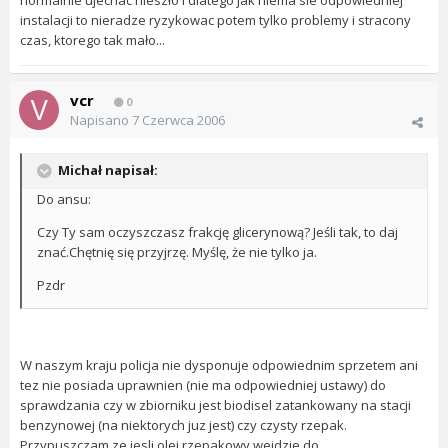
normalnie ujechac nieszło i dlatego jak niema sie odpowiedniej
instalacji to nieradze ryzykowac potem tylko problemy i stracony
czas, ktorego tak mało...
vcr
0
Napisano
7 Czerwca 2006
Michał napisał:
Do ansu:
Czy Ty sam oczyszczasz frakcję glicerynową? Jeśli tak, to daj
znać.Chętnię się przyjrzę. Myślę, że nie tylko ja.
Pzdr
W naszym kraju policja nie dysponuje odpowiednim sprzetem ani
tez nie posiada uprawnien (nie ma odpowiedniej ustawy) do
sprawdzania czy w zbiorniku jest biodisel zatankowany na stacji
benzynowej (na niektorych juz jest) czy czysty rzepak.
Przypuszczam ze jesli olej rzepakowy wejdzie do