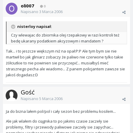
oli007
0
Napisano
3 Marca 2006
nisterloy napisał:
Czy wlewajac do zbiornika olej rzepakowy w razi kontroli też
bedę ukarany podatkiem akcyzowym i mandatem ?
Tak... i to jeszcze większym niż na opał:P:P Ale tym bym sie nie
martwił bo jak gliniarz zobaczy że paliwo nie czerwone tylko takie
żółciutkie to nie powinien sie przyczepić... musiałbyś mieć
strasznego pecha ale wiadomo... Z panem policjantem zawsze sie
jakoś dogadasz:D
Gość
Napisano
5 Marca 2006
Ja do bizna lałem pol/pol i cały sezon bez problemu kosilem...
Ale jak wlałem do ciągnika to po jakims czasie zaczeły sie
problemy, filtry i przewody paliwowe zaczeły sie zapychac...