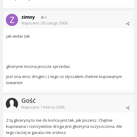
zimny
0
Napisano
28 Lutego 2006
jak widac tak
gliceryne mozna jeszcze sprzedac
jest ona dosc drogim i z tego co słyszałem chetnie kupowanym
towarem
Gość
Napisano
1 Marca 2006
Z tą gliceryną to nie do końca jest tak, jak piszesz. Chętnie
kupowana i rzeczywiście droga jest gliceryna oczyszczona. Ale
tego raczej w garażu nie zrobisz.