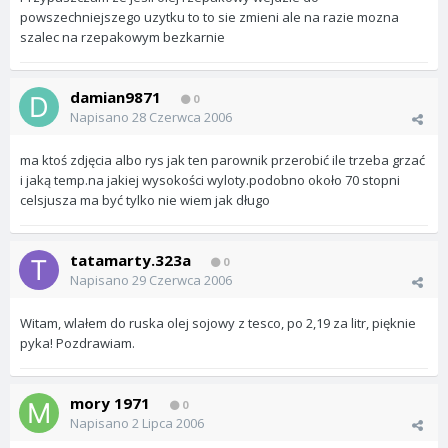
powszechniejszego uzytku to to sie zmieni ale na razie mozna
szalec na rzepakowym bezkarnie
damian9871
0
Napisano
28 Czerwca 2006
ma ktoś zdjęcia albo rys jak ten parownik przerobić ile trzeba grzać
i jaką temp.na jakiej wysokości wyloty.podobno około 70 stopni
celsjusza ma być tylko nie wiem jak długo
tatamarty.323a
0
Napisano
29 Czerwca 2006
Witam, wlałem do ruska olej sojowy z tesco, po 2,19 za litr, pięknie
pyka! Pozdrawiam.
mory 1971
0
Napisano
2 Lipca 2006