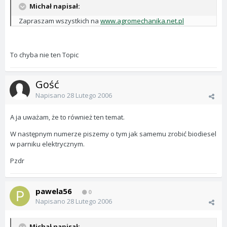
Michał napisał:
Zapraszam wszystkich na
www.agromechanika.net.pl
To chyba nie ten Topic
Gość
Napisano
28 Lutego 2006
A ja uważam, że to również ten temat.
W następnym numerze piszemy o tym jak samemu zrobić biodiesel
w parniku elektrycznym.
Pzdr
pawela56
0
Napisano
28 Lutego 2006
Michał napisał: