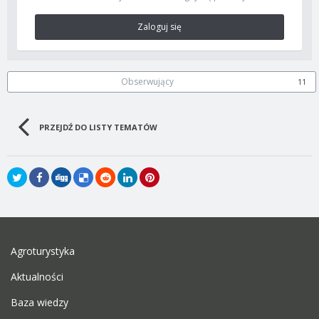
Zaloguj się
Obserwujący
11
PRZEJDŹ DO LISTY TEMATÓW
Agroturystyka
Aktualności
Baza wiedzy