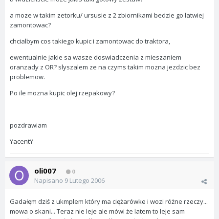
a moze w takim zetorku/ ursusie z 2 zbiornikami bedzie go latwiej
zamontowac?
chcialbym cos takiego kupic i zamontowac do traktora,
ewentualnie jakie sa wasze doswiadczenia z mieszaniem
oranzady z OR? slyszalem ze na czyms takim mozna jezdzic bez
problemow.
Po ile mozna kupic olej rzepakowy?
pozdrawiam
YacentY
oli007
0
Napisano
9 Lutego 2006
Gadałęm dziś z ukmplem który ma ciężarówke i wozi różne rzeczy...
mowa o skani... Teraz nie leje ale mówi że latem to leje sam