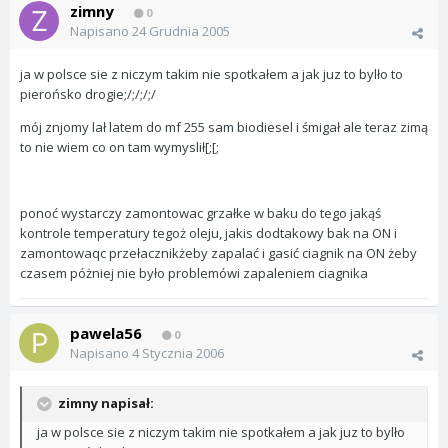
zimny
0
Napisano
24 Grudnia 2005
ja w polsce sie z niczym takim nie spotkałem a jak juz to bylło to
pierońsko drogie;/;/;/;/
mój znjomy lał latem do mf 255 sam biodiesel i śmigał ale teraz zimą
to nie wiem co on tam wymyslił[;[;
ponoć wystarczy zamontowac grzałke w baku do tego jakąś
kontrole temperatury tegoż oleju, jakis dodtakowy bak na ON i
zamontowaqc przełacznikżeby zapalać i gasić ciagnik na ON żeby
czasem póżniej nie było problemówi zapaleniem ciagnika
pawela56
0
Napisano
4 Stycznia 2006
zimny napisał:
ja w polsce sie z niczym takim nie spotkałem a jak juz to bylło