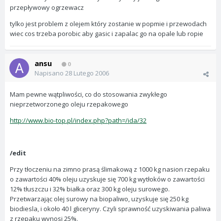
przepływowy ogrzewacz
tylko jest problem z olejem który zostanie w popmie i przewodach
wiec cos trzeba porobic aby gasic i zapalac go na opale lub ropie
ansu
0
Napisano
28 Lutego 2006
Mam pewne wątpliwości, co do stosowania zwykłego
nieprzetworzonego oleju rzepakowego
http://www.bio-top.pl/index.php?path=/ida/32
/edit
Przy tłoczeniu na zimno prasą ślimakową z 1000 kg nasion rzepaku
o zawartości 40% oleju uzyskuje się 700 kg wytłoków o zawartości
12% tłuszczu i 32% białka oraz 300 kg oleju surowego.
Przetwarzając olej surowy na biopaliwo, uzyskuje się 250 kg
biodiesla, i około 40 l gliceryny. Czyli sprawność uzyskiwania paliwa
z rzepaku wynosi 25%.