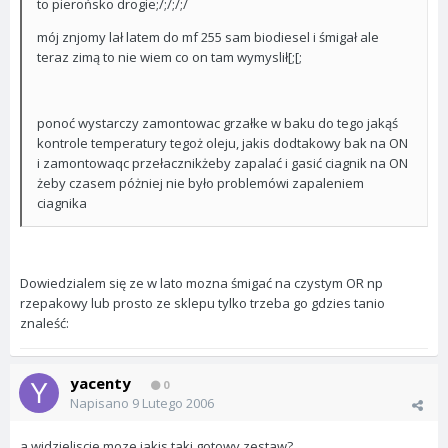
to pierońsko drogie;/;/;/;/
mój znjomy lał latem do mf 255 sam biodiesel i śmigał ale
teraz zimą to nie wiem co on tam wymyslił[;[;
ponoć wystarczy zamontowac grzałke w baku do tego jakąś
kontrole temperatury tegoż oleju, jakis dodtakowy bak na ON
i zamontowaqc przełacznikżeby zapalać i gasić ciagnik na ON
żeby czasem póżniej nie było problemówi zapaleniem
ciagnika
Dowiedzialem się ze w lato mozna śmigać na czystym OR np
rzepakowy lub prosto ze sklepu tylko trzeba go gdzies tanio
znaleść:
yacenty
0
Napisano
9 Lutego 2006
a widzieliscie moze jakis taki gotowy zestaw?