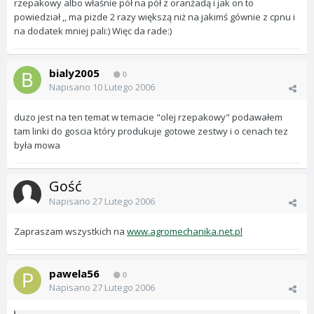
rzepakowy albo właśnie pół na pół z oranżadą i jak on to
powiedział ,, ma pizde 2 razy większą niż na jakimś gównie z cpnu i
na dodatek mniej pali:) Więc da rade:)
bialy2005
0
Napisano
10 Lutego 2006
duzo jest na ten temat w temacie "olej rzepakowy" podawałem
tam linki do goscia który produkuje gotowe zestwy i o cenach tez
była mowa
Gość
Napisano
27 Lutego 2006
Zapraszam wszystkich na
www.agromechanika.net.pl
pawela56
0
Napisano
27 Lutego 2006