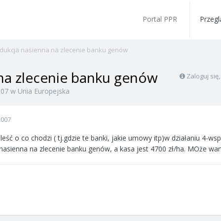
Portal PPR
Przegl
dukcja nasienna na zlecenie banku genów
na zlecenie banku genów
Zaloguj się
007
w
Unia Europejska
2007
eść o co chodzi ( tj.gdzie te banki, jakie umowy itp)w działaniu 4-w
 nasienna na zlecenie banku genów, a kasa jest 4700 zł/ha. MOże war