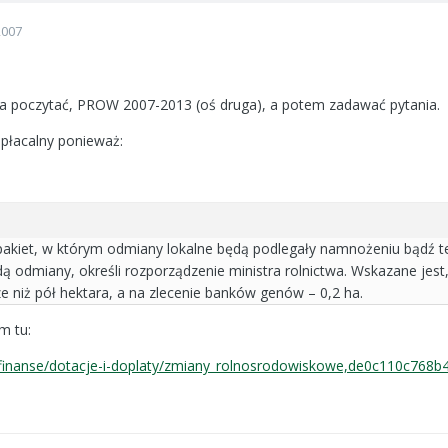
2007
ba poczytać, PROW 2007-2013 (oś druga), a potem zadawać pytania.
płacalny ponieważ:
pakiet, w którym odmiany lokalne będą podlegały namnożeniu bądź t
dą odmiany, określi rozporządzenie ministra rolnictwa. Wskazane jest
ze niż pół hektara, a na zlecenie banków genów – 0,2 ha.
m tu:
/finanse/dotacje-i-doplaty/zmiany_rolnosrodowiskowe,de0c110c768b