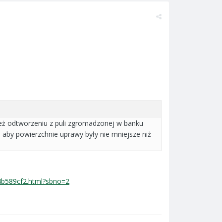
eż odtworzeniu z puli zgromadzonej w banku
, aby powierzchnie uprawy były nie mniejsze niż
4b589cf2.html?sbno=2