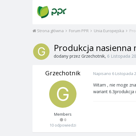
Strona główna
Forum PPR
Unia Europejska
Pro
Produkcja nasienna 
dodany przez
Grzechotnik
,
6 Listopada 2
Grzechotnik
Napisano
6 Listopada 
Witam , nie moge znal
wariant 6.3produkcja
Members
0
10 odpowiedzi