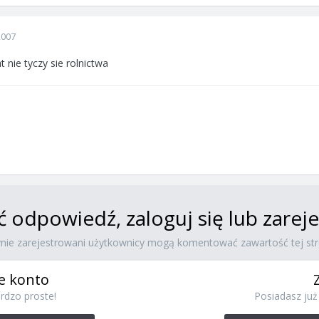
2007
 nie tyczy sie rolnictwa
ć odpowiedź, zaloguj się lub zare
ynie zarejestrowani użytkownicy mogą komentować zawartość tej str
e konto
rdzo proste!
Posiadasz już 