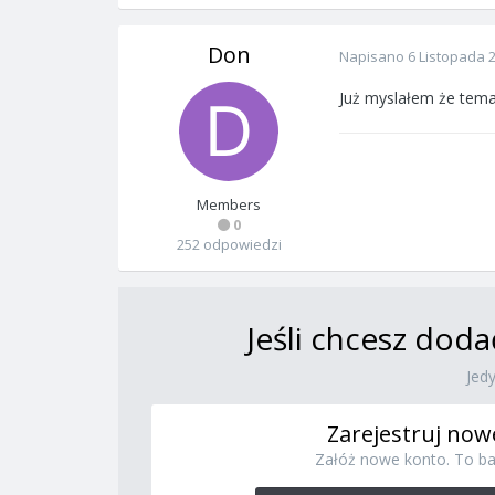
Don
Napisano
6 Listopada 
Już myslałem że temat
Members
0
252 odpowiedzi
Jeśli chcesz doda
Jed
Zarejestruj now
Załóż nowe konto. To ba