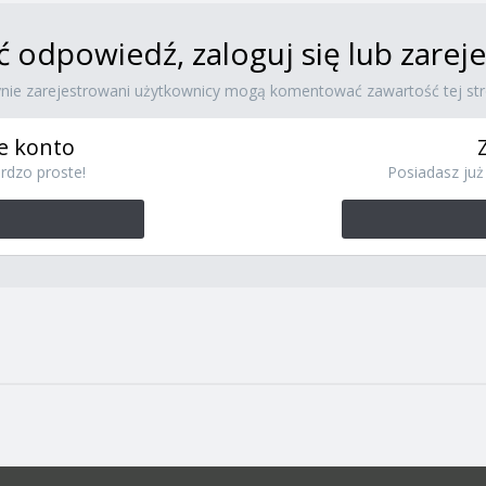
ć odpowiedź, zaloguj się lub zare
ynie zarejestrowani użytkownicy mogą komentować zawartość tej str
e konto
rdzo proste!
Posiadasz już 