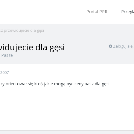
Portal PPR
Przegl
sz przewidujecie dla gęsi
idujecie dla gęsi
Zaloguj się
w
Pasze
 2007
zy orientował się ktoś jakie mogą byc ceny pasz dla gęsi