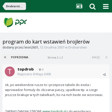
Drobiarstwo
program do kart wstawień brojlerów
dodany przez
leon2601
,
12 Grudnia 2007
w
Drobiarstwo
Strona 2 z 2
POPRZEDNIA
DALEJ
topdrob
0
Napisano
8 Maja 2008
ok, po weekendzie rusze to i przepisze tabele do exela i
wprowadze formuly do zliczanai paszy, upadkow itp. a czego
jeszcze brakuje w tych tabelkach, bo na nich bede sie wzorowac.
ZAPRASZAM NA STRONE
www.topdrob.pl
i do wspolpracy