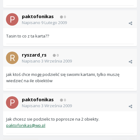
paktofonikas
0
Napisano
9 Lutego 2009
Tasin to co z ta karta??
ryszard_rs
0
Napisano
3 Września 2009
jak ktoś chce mogę podzielić się swoimi kartami, tylko muszę
wiedzieć na ile obiektów
paktofonikas
0
Napisano
3 Września 2009
Jak chcesz sie podzielic to poprosze na 2 obiekty.
paktofonikas@wp.pl