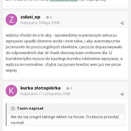
zulusi_op
0
Napisano
9 Maja 2008
widzisz chodzi mi o to aby - opowiedzmy w pierwszym arkuszu
wpisywac upadki dzienne wode i inne takie, i aby automatycznie
przenosiło do poszczególnych obiektów, i jeszcze dopasowywało
do odpowiednich dat. W chwili obecnej mam zrobione dla 12
kurników tylko musze do kazdego kurnika oddzielnie wpisywac, a
wylicza mi normalnie.. chyba zaczynam bredzic wiec juz nie pisze
więcej
kurka złotopiórka
0
Napisano
11 Listopada 2008
Tasin napisał:
Nie da się czegoś takiego wkleić na forum. Trzeba to przesłać
na mail.