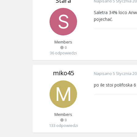
Stara
Napisano
5 Stycznia 2
Saletra 34% loco Anwi
pojechać.
Members
0
36 odpowiedzi
miko45
Napisano
5 Stycznia 2
po ile stoi polifoska 6
Members
0
133 odpowiedzi