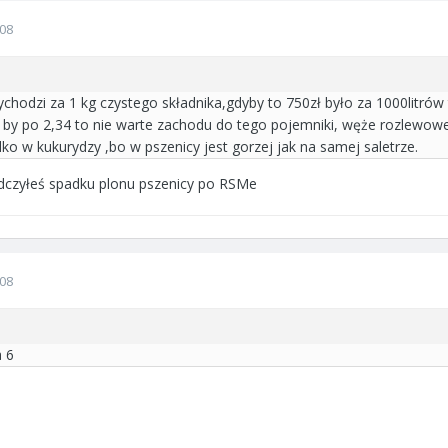
008
chodzi za 1 kg czystego składnika,gdyby to 750zł było za 1000litrów 
o by po 2,34 to nie warte zachodu do tego pojemniki, węże rozlewowe
lko w kukurydzy ,bo w pszenicy jest gorzej jak na samej saletrze.
dczyłeś spadku plonu pszenicy po RSMe
008
a 6