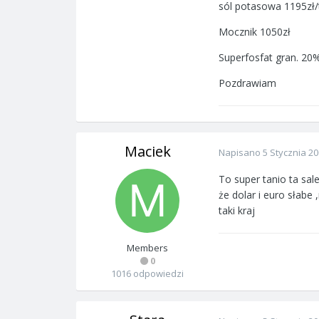
sól potasowa 1195zł/
Mocznik 1050zł
Superfosfat gran. 20%
Pozdrawiam
Maciek
Napisano
5 Stycznia 2
To super tanio ta sal
że dolar i euro słabe
taki kraj
Members
0
1016 odpowiedzi