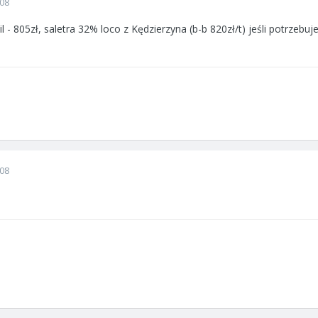
008
l - 805zł, saletra 32% loco z Kędzierzyna (b-b 820zł/t) jeśli potrzeb
008