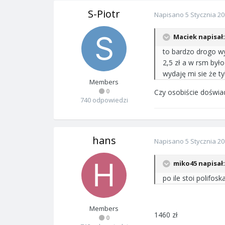
S-Piotr
Napisano
5 Stycznia 2
Maciek napisał:
to bardzo drogo wy
2,5 zł a w rsm był
wydaję mi sie że ty
Members
0
Czy osobiście doświa
740 odpowiedzi
hans
Napisano
5 Stycznia 2
miko45 napisał:
po ile stoi polifosk
Members
1460 zł
0