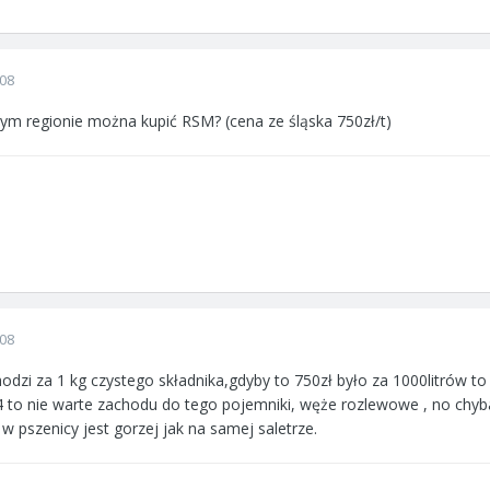
008
zym regionie można kupić RSM? (cena ze śląska 750zł/t)
008
dzi za 1 kg czystego składnika,gdyby to 750zł było za 1000litrów to 
 to nie warte zachodu do tego pojemniki, węże rozlewowe , no chyba
 w pszenicy jest gorzej jak na samej saletrze.