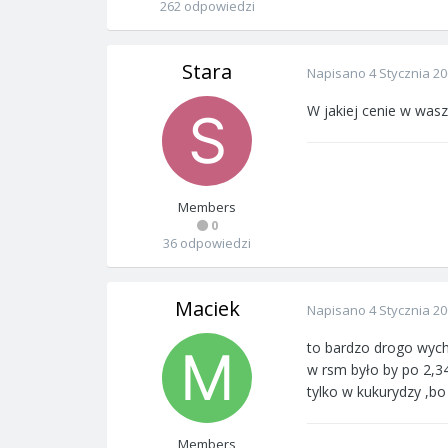
262 odpowiedzi
Stara
Napisano
4 Stycznia 2
W jakiej cenie w was
Members
0
36 odpowiedzi
Maciek
Napisano
4 Stycznia 2
to bardzo drogo wycho
w rsm było by po 2,34
tylko w kukurydzy ,bo
Members