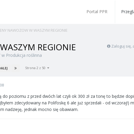
Portal PPR
Przegl
ENY NAWOZOW W WASZYM REGIONIE
WASZYM REGIONIE
Zaloguj się
7
w
Produkcja roślinna
Strona 2 z 50
DALEJ
008
ą do poziomu z przed dwóch lat czyli ok 300 zł za tonę to będzie dopi
(byłem zdecydowany na Polifoskę 6 ale już sprzedali - od wczoraj!) ma
mam nadzieję, jednak mocno się obawiam.