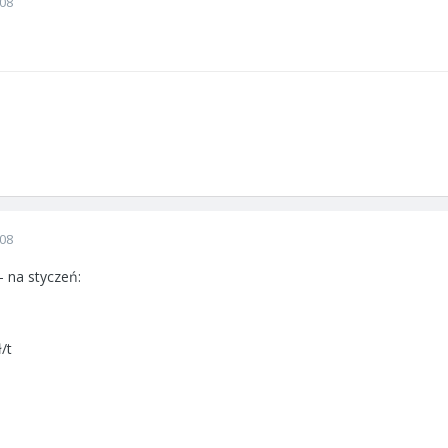
008
008
 na styczeń:
/t