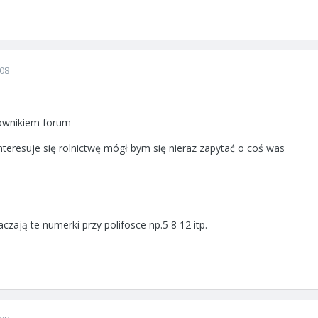
008
ownikiem forum
nteresuje się rolnictwę mógł bym się nieraz zapytać o coś was
ają te numerki przy polifosce np.5 8 12 itp.