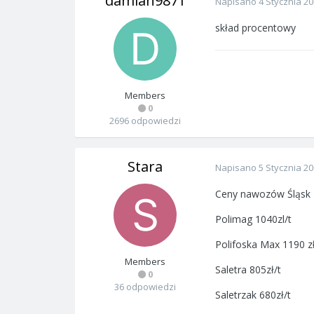
damian9871
Napisano
4 Stycznia 2
skład procentowy
Members
0
2696 odpowiedzi
Stara
Napisano
5 Stycznia 2
Ceny nawozów Śląsk -
Polimag 1040zl/t
Polifoska Max 1190 zł
Members
Saletra 805zł/t
0
36 odpowiedzi
Saletrzak 680zł/t