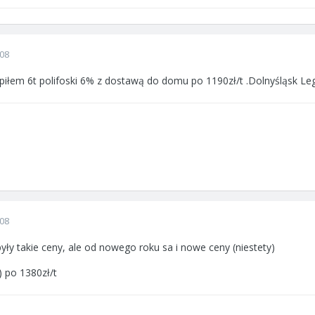
008
piłem 6t polifoski 6% z dostawą do domu po 1190zł/t .Dolnyśląsk Leg
008
yły takie ceny, ale od nowego roku sa i nowe ceny (niestety)
) po 1380zł/t