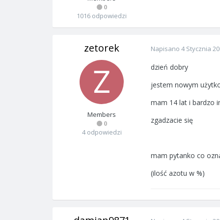
0
1016 odpowiedzi
zetorek
Napisano
4 Stycznia 2
dzień dobry
jestem nowym użytk
mam 14 lat i bardzo i
Members
zgadzacie się
0
4 odpowiedzi
mam pytanko co oznacz
(ilość azotu w %)