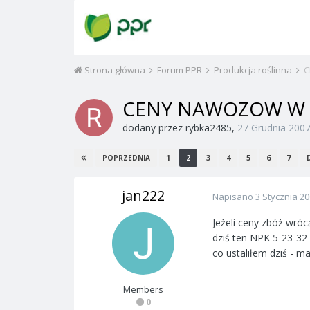
Strona główna
Forum PPR
Produkcja roślinna
C
CENY NAWOZOW W 
dodany przez
rybka2485
,
27 Grudnia 200
1
2
3
4
5
6
7
POPRZEDNIA
jan222
Napisano
3 Stycznia 2
Jeżeli ceny zbóż wróc
dziś ten NPK 5-23-32 
co ustaliłem dziś - 
Members
0