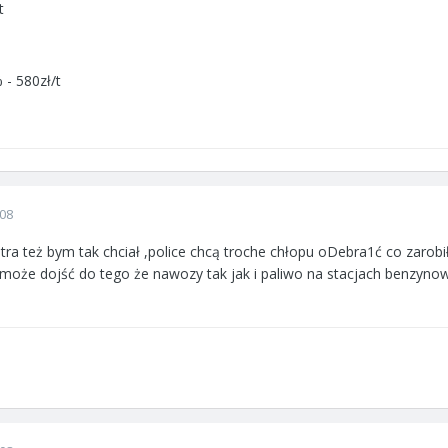
t
 - 580zł/t
008
etra też bym tak chciał ,police chcą troche chłopu oDebra1ć co zarob
 ,może dojść do tego że nawozy tak jak i paliwo na stacjach benzyno