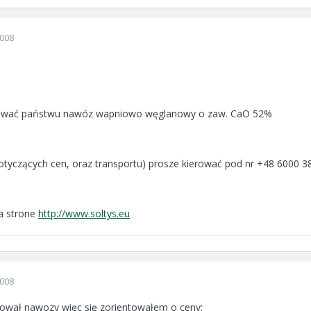
2008
ować państwu nawóz wapniowo węglanowy o zaw. CaO 52%
otyczących cen, oraz transportu) prosze kierować pod nr +48 6000 3
a strone
http://www.soltys.eu
2008
ował nawozy więc się zorientowałem o ceny: