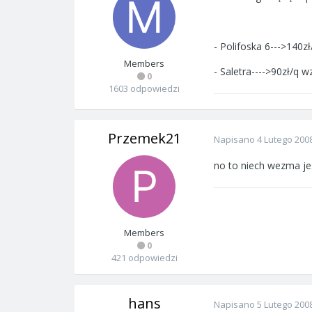
- Polifoska 6--->140z
Members
- Saletra---->90zł/q w
0
1603 odpowiedzi
Przemek21
Napisano
4 Lutego 200
no to niech wezma je
Members
0
421 odpowiedzi
hans
Napisano
5 Lutego 200