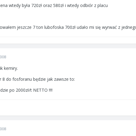
 cena wtedy była 720zł oraz 580zł i wtedy odbiór z placu
powałem jeszcze 7 ton lubofoska 700zł udało mi się wyrwać z jedne
2008
k kemiry.
er 8 do fosforanu będzie jak zawsze to:
dzie po 2000zł/t NETTO !!!!
2008