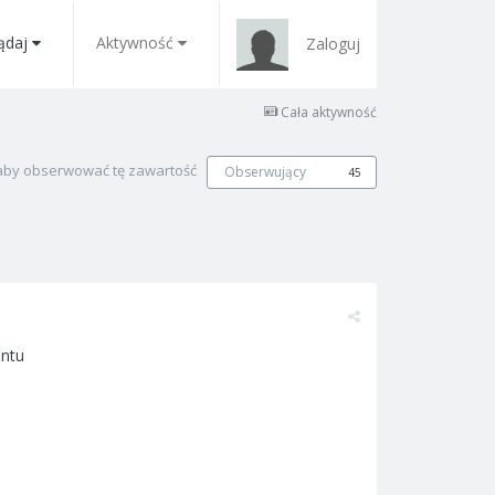
ądaj
Aktywność
Zaloguj
Cała aktywność
, aby obserwować tę zawartość
Obserwujący
45
entu