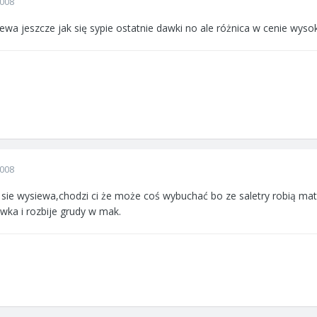
2008
wa jeszcze jak się sypie ostatnie dawki no ale różnica w cenie wyso
2008
sie wysiewa,chodzi ci że może coś wybuchać bo ze saletry robią mat
wka i rozbije grudy w mak.