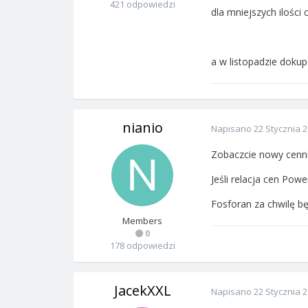
421 odpowiedzi
dla mniejszych ilości
a w listopadzie doku
nianio
Napisano
22 Stycznia 
Zobaczcie nowy cenni
Jeśli relacja cen Pow
Fosforan za chwilę bę
Members
0
178 odpowiedzi
JacekXXL
Napisano
22 Stycznia 