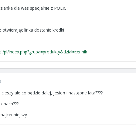
zianka dla was specjalnie z POLIC
e otwierając linka dostanie kredki
pl/pl/index.php?grupa=produkty&dzial=cennik
8
ieszy ale co będzie dalej, jesień i następne lata????
 cenach???
 najcenniejszy