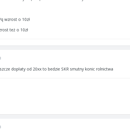
ł/q wzrost o 10zł
zrost też o 10zł
8
szcze dopłaty od 20xx to bedzie SKR smutny konic rolnictwa
8