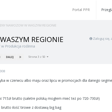
Portal PPR
Przegl
ENY NAWOZOW W WASZYM REGIONIE
WASZYM REGIONIE
Zaloguj się
7
w
Produkcja roślinna
Strona 3 z 50
8
DALEJ
2008
yba w czerwcu albo maju oraz lipcu w promocjach dla danego segm
 N 715zł brutto (saletre polską mogłem mieć też po 720-730zł)
 brutto ilość tirowe z dostawą big bag