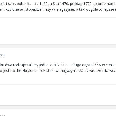
lic i szok polfoska 4ka 1460, a 8ka 1470, polidap 1720 co oni z nami
m kupione w listopadzie i leży w magazynie, a tak wogóle to lepsze n
2008
oku dwa rodzaje saletry jedna 27%N +Ca a druga czysta 27% w cenie 
bo jest troche zbrylona - rok stała w magazynie. Aż dziwne że nikt wcz