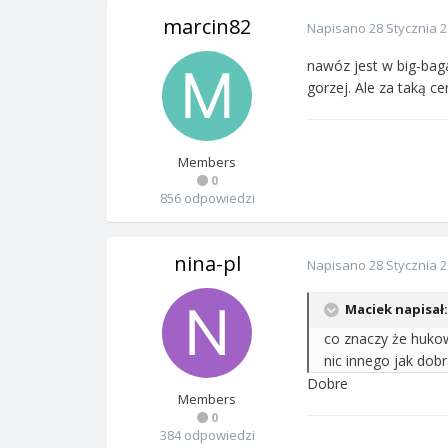
marcin82
Napisano
28 Stycznia 
nawóz jest w big-bagac
gorzej. Ale za taką ce
Members
0
856 odpowiedzi
nina-pl
Napisano
28 Stycznia 
Maciek napisał:
co znaczy że hukow
nic innego jak dob
Dobre
Members
0
384 odpowiedzi