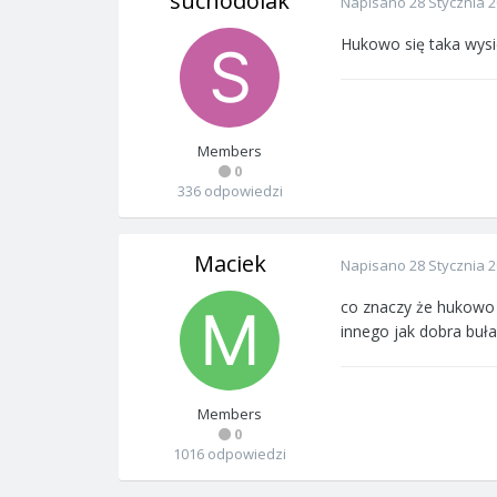
suchodolak
Napisano
28 Stycznia 
Hukowo się taka wysie
Members
0
336 odpowiedzi
Maciek
Napisano
28 Stycznia 
co znaczy że hukowo 
innego jak dobra buła
Members
0
1016 odpowiedzi