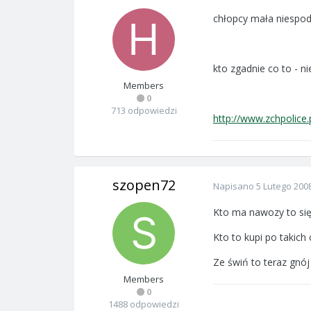
chłopcy mała niespod
kto zgadnie co to - ni
Members
0
713 odpowiedzi
http://www.zchpolice.
szopen72
Napisano
5 Lutego 200
Kto ma nawozy to się c
Kto to kupi po takich
Ze świń to teraz gnój
Members
0
1488 odpowiedzi