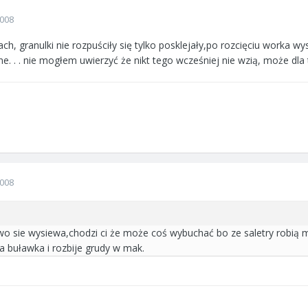
2008
h, granulki nie rozpuściły się tylko posklejały,po rozcięciu worka wys
ne. . . nie mogłem uwierzyć że nikt tego wcześniej nie wzią, może dla 
2008
o sie wysiewa,chodzi ci że może coś wybuchać bo ze saletry robią 
ra buławka i rozbije grudy w mak.