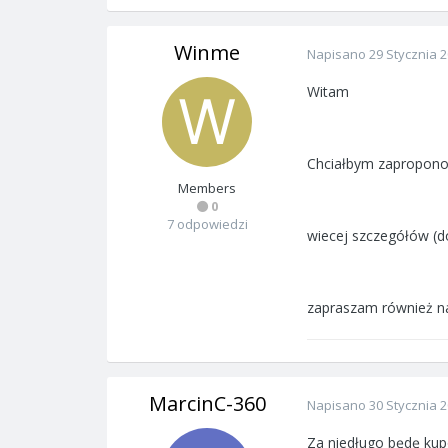
Winme
Napisano
29 Stycznia 
Witam
Chciałbym zapropon
Members
0
7 odpowiedzi
wiecej szczegółów (d
zapraszam również n
MarcinC-360
Napisano
30 Stycznia 
Za niedługo będę kup