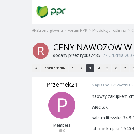
Strona główna
Forum PPR
Produkcja roślinna
C
CENY NAWOZOW W 
dodany przez
rybka2485
,
27 Grudnia 200
1
2
3
4
5
6
7
POPRZEDNIA
Przemek21
Napisano
17 Stycznia 
naowzy zakupiłem ch
więc tak
saletra litewska 34,5
Members
lubofoska jakoś 540zł
0