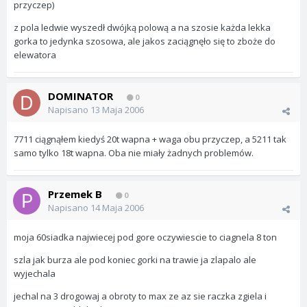
przyczep)
z pola ledwie wyszedł dwójką polową a na szosie każda lekka
gorka to jedynka szosowa, ale jakos zaciągnęło się to zboże do
elewatora
DOMINATOR
0
Napisano
13 Maja 2006
7711 ciągnąłem kiedyś 20t wapna + waga obu przyczep, a 5211 tak
samo tylko 18t wapna. Oba nie miały żadnych problemów.
Przemek B
0
Napisano
14 Maja 2006
moja 60siadka najwiecej pod gore oczywiescie to ciagnela 8 ton
szla jak burza ale pod koniec gorki na trawie ja zlapalo ale
wyjechala
jechal na 3 drogowaj a obroty to max ze az sie raczka zgiela i