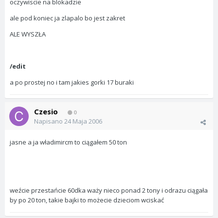
oczywiscie na blokadzie
ale pod koniec ja zlapalo bo jest zakret
ALE WYSZŁA
/edit
a po prostej no i tam jakies gorki 17 buraki
Czesio
0
Napisano
24 Maja 2006
jasne a ja władimircm to ciągałem 50 ton
weźcie przestańcie 60dka waży nieco ponad 2 tony i odrazu ciągała
by po 20 ton, takie bajki to możecie dzieciom wciskać