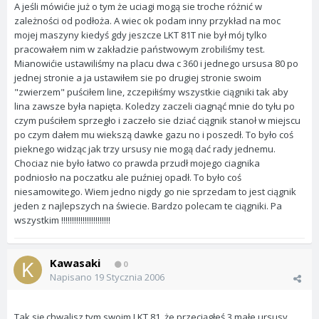
A jeśli mówićie już o tym że uciagi mogą sie troche różnić w
zależności od podłoża. A wiec ok podam inny przykład na moc
mojej maszyny kiedyś gdy jeszcze LKT 81T nie był mój tylko
pracowałem nim w zakładzie państwowym zrobiliśmy test.
Mianowićie ustawiliśmy na placu dwa c 360 i jednego ursusa 80 po
jednej stronie a ja ustawiłem sie po drugiej stronie swoim
"zwierzem" puściłem line, zczepiłiśmy wszystkie ciągniki tak aby
lina zawsze była napięta. Koledzy zaczeli ciagnąć mnie do tyłu po
czym puściłem sprzegło i zaczeło sie dziać ciągnik stanoł w miejscu
po czym dałem mu wiekszą dawke gazu no i poszedł. To było coś
pieknego widząc jak trzy ursusy nie mogą dać rady jednemu.
Chociaz nie było łatwo co prawda przudł mojego ciagnika
podniosło na poczatku ale puźniej opadł. To było coś
niesamowitego. Wiem jedno nigdy go nie sprzedam to jest ciągnik
jeden z najlepszych na świecie. Bardzo polecam te ciągniki. Pa
wszystkim !!!!!!!!!!!!!!!!!!!!!!!
Kawasaki
0
Napisano
19 Stycznia 2006
Tak się chwalisz tym swoim LKT 81, że przeciągłeś 3 małe ursusy.