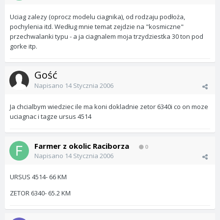
Uciag zalezy (oprocz modelu ciagnika), od rodzaju podłoża,
pochylenia itd. Według mnie temat zejdzie na "kosmiczne"
przechwalanki typu - a ja ciagnalem moja trzydziestka 30 ton pod
gorke itp.
Gość
Napisano
14 Stycznia 2006
Ja chcialbym wiedziec ile ma koni dokladnie zetor 6340i co on moze
uciagnac i tagze ursus 4514
Farmer z okolic Raciborza
0
Napisano
14 Stycznia 2006
URSUS 4514- 66 KM
ZETOR 6340- 65.2 KM