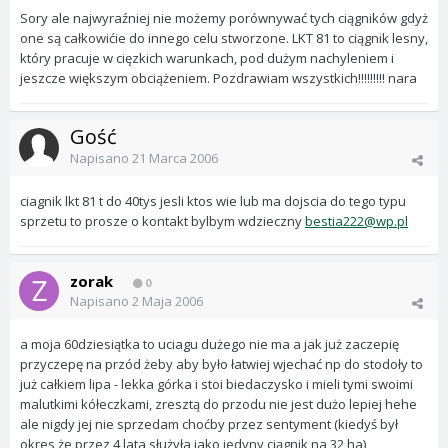
Sory ale najwyraźniej nie możemy porównywać tych ciągników gdyż
one są całkowićie do innego celu stworzone. LKT 81 to ciągnik lesny,
który pracuje w cięzkich warunkach, pod dużym nachyleniem i
jeszcze większym obciążeniem. Pozdrawiam wszystkich!!!!!!!!! nara
Gość
Napisano
21 Marca 2006
ciagnik lkt 81 t do 40tys jesli ktos wie lub ma dojscia do tego typu
sprzetu to prosze o kontakt bylbym wdzieczny
bestia222@wp.pl
zorak
0
Napisano
2 Maja 2006
a moja 60dziesiątka to uciagu dużego nie ma a jak już zaczepię
przyczepę na przód żeby aby było łatwiej wjechać np do stodoły to
już całkiem lipa - lekka górka i stoi biedaczysko i mieli tymi swoimi
malutkimi kółeczkami, zresztą do przodu nie jest dużo lepiej hehe
ale nigdy jej nie sprzedam choćby przez sentyment (kiedyś był
okres że przez 4 lata służyła jako jedyny ciągnik na 32 ha)