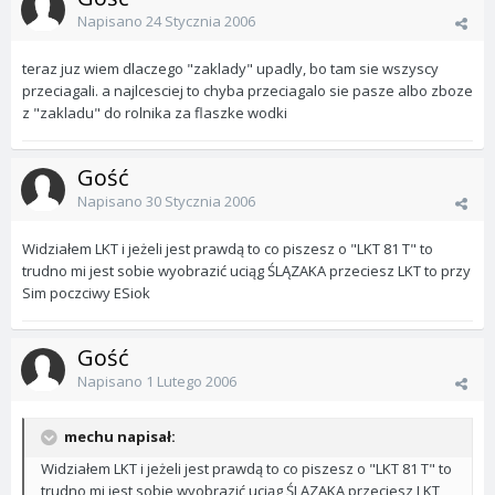
Napisano
24 Stycznia 2006
teraz juz wiem dlaczego "zaklady" upadly, bo tam sie wszyscy
przeciagali. a najlcesciej to chyba przeciagalo sie pasze albo zboze
z "zakladu" do rolnika za flaszke wodki
Gość
Napisano
30 Stycznia 2006
Widziałem LKT i jeżeli jest prawdą to co piszesz o "LKT 81 T" to
trudno mi jest sobie wyobrazić uciąg ŚLĄZAKA przeciesz LKT to przy
Sim poczciwy ESiok
Gość
Napisano
1 Lutego 2006
mechu napisał:
Widziałem LKT i jeżeli jest prawdą to co piszesz o "LKT 81 T" to
trudno mi jest sobie wyobrazić uciąg ŚLĄZAKA przeciesz LKT