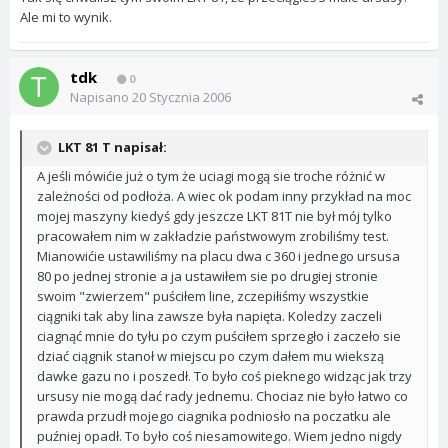
Ale mi to wynik.
tdk
0
Napisano
20 Stycznia 2006
LKT 81 T napisał:
A jeśli mówićie już o tym że uciagi mogą sie troche różnić w
zależności od podłoża. A wiec ok podam inny przykład na moc
mojej maszyny kiedyś gdy jeszcze LKT 81T nie był mój tylko
pracowałem nim w zakładzie państwowym zrobiliśmy test.
Mianowićie ustawiliśmy na placu dwa c 360 i jednego ursusa
80 po jednej stronie a ja ustawiłem sie po drugiej stronie
swoim "zwierzem" puściłem line, zczepiłiśmy wszystkie
ciągniki tak aby lina zawsze była napięta. Koledzy zaczeli
ciagnąć mnie do tyłu po czym puściłem sprzegło i zaczeło sie
dziać ciągnik stanoł w miejscu po czym dałem mu wiekszą
dawke gazu no i poszedł. To było coś pieknego widząc jak trzy
ursusy nie mogą dać rady jednemu. Chociaz nie było łatwo co
prawda przudł mojego ciagnika podniosło na poczatku ale
puźniej opadł. To było coś niesamowitego. Wiem jedno nigdy