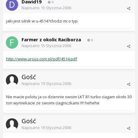
Dawid19
0
Napisano
15 Stycznia 2006
jaki jest silnik w u-4514?chodzi mi o typ.
Farmer z okolic Raciborza
0
Napisano
15 Stycznia 2006
http://www.ursus.com.pl/pdf/4514.pdf
Gość
Napisano
19 Stycznia 2006
Nie macie polotu ja co dziennie swoim LKT 81 turbo ciagam około 30
ton wymiekacie ze swoimi ciagniczkami !!!! hehehe
Gość
Napisano
19 Stycznia 2006