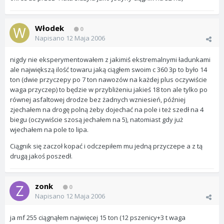
Włodek
0
Napisano
12 Maja 2006
nigdy nie eksperymentowałem z jakimiś ekstremalnymi ładunkami
ale największą ilość towaru jaką ciągłem swoim c 360 3p to było 14
ton (dwie przyczepy po 7 ton nawozów na każdej plus oczywiście
waga przyczep) to będzie w przybliżeniu jakieś 18 ton ale tylko po
równej asfaltowej drodze bez żadnych wzniesień, później
zjechałem na drogę polną żeby dojechać na pole i też szedł na 4
biegu (oczywiście szosą jechałem na 5), natomiast gdy już
wjechałem na pole to lipa.
Ciągnik się zaczoł kopać i odczepiłem mu jedną przyczepe a z tą
drugą jakoś poszedł.
zonk
0
Napisano
12 Maja 2006
ja mf 255 ciągnąłem najwięcej 15 ton (12 pszenicy+3 t waga