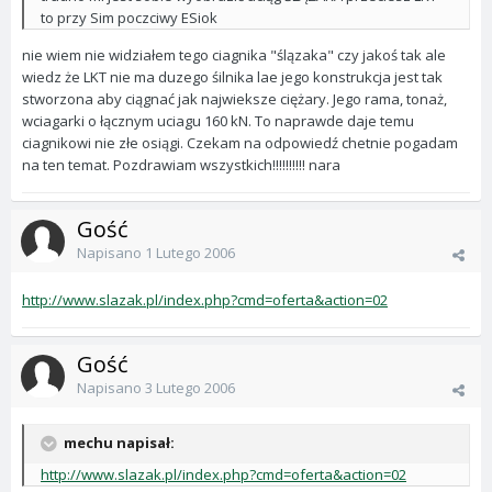
to przy Sim poczciwy ESiok
nie wiem nie widziałem tego ciagnika "ślązaka" czy jakoś tak ale
wiedz że LKT nie ma duzego śilnika lae jego konstrukcja jest tak
stworzona aby ciągnać jak najwieksze ciężary. Jego rama, tonaż,
wciagarki o łącznym uciagu 160 kN. To naprawde daje temu
ciagnikowi nie złe osiągi. Czekam na odpowiedź chetnie pogadam
na ten temat. Pozdrawiam wszystkich!!!!!!!!!! nara
Gość
Napisano
1 Lutego 2006
http://www.slazak.pl/index.php?cmd=oferta&action=02
Gość
Napisano
3 Lutego 2006
mechu napisał:
http://www.slazak.pl/index.php?cmd=oferta&action=02