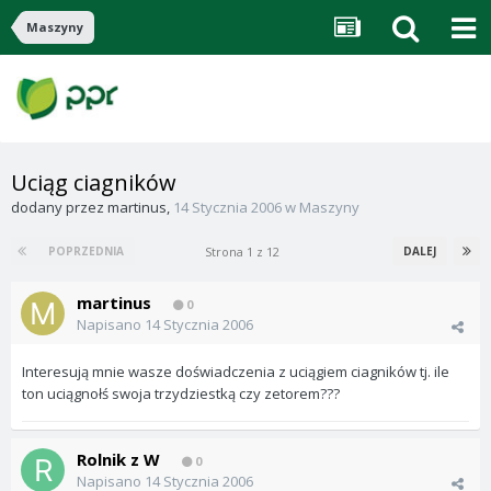
Maszyny
Uciąg ciagników
dodany przez
martinus
,
14 Stycznia 2006
w
Maszyny
Strona 1 z 12
POPRZEDNIA
DALEJ
martinus
0
Napisano
14 Stycznia 2006
Interesują mnie wasze doświadczenia z uciągiem ciagników tj. ile
ton uciągnołś swoja trzydziestką czy zetorem???
Rolnik z W
0
Napisano
14 Stycznia 2006