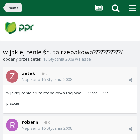
Pasze
w jakiej cenie śruta rzepakowa???????????/
dodany przez
zetek
,
16 Stycznia 2008
w
Pasze
zetek
0
Napisano
16 Stycznia 2008
w jakiej cenie sruta rzepakowa i sojowa??????????????
piszcie
robern
0
Napisano
16 Stycznia 2008