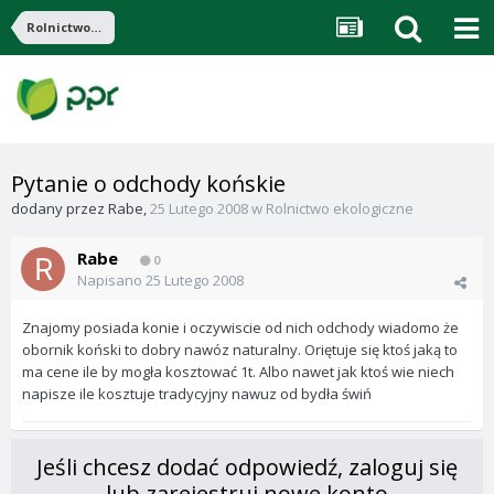
Rolnictwo ekologiczne
Pytanie o odchody końskie
dodany przez
Rabe
,
25 Lutego 2008
w
Rolnictwo ekologiczne
Rabe
0
Napisano
25 Lutego 2008
Znajomy posiada konie i oczywiscie od nich odchody wiadomo że
obornik koński to dobry nawóz naturalny. Oriętuje się ktoś jaką to
ma cene ile by mogła kosztować 1t. Albo nawet jak ktoś wie niech
napisze ile kosztuje tradycyjny nawuz od bydła świń
Jeśli chcesz dodać odpowiedź, zaloguj się
lub zarejestruj nowe konto