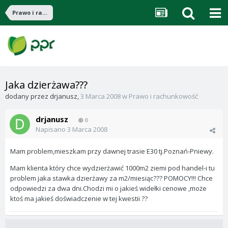
Prawo i rachunkowość
Jaka dzierżawa???
dodany przez
drjanusz
,
3 Marca 2008
w
Prawo i rachunkowość
drjanusz
0
Napisano
3 Marca 2008
Mam problem,mieszkam przy dawnej trasie E30 tj.Poznań-Pniewy.
Mam klienta który chce wydzierżawić 1000m2 ziemi pod handel-i tu
problem jaka stawka dzierżawy za m2/miesiąc??? POMOCY!!! Chce
odpowiedzi za dwa dni.Chodzi mi o jakieś widełki cenowe ,może
ktoś ma jakieś doświadczenie w tej kwestii ??