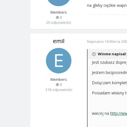
na gleby ciężkie wapn
Members
0
20 odpowiedzi
emil
Napisano
14 Marca 20
Winme napisał:
Jesli szukasz dop
Jestem bezposredn
Members
Dołączam komplet 
0
318 odpowiedzi
Posiadam własny t
wiecej na
http://w