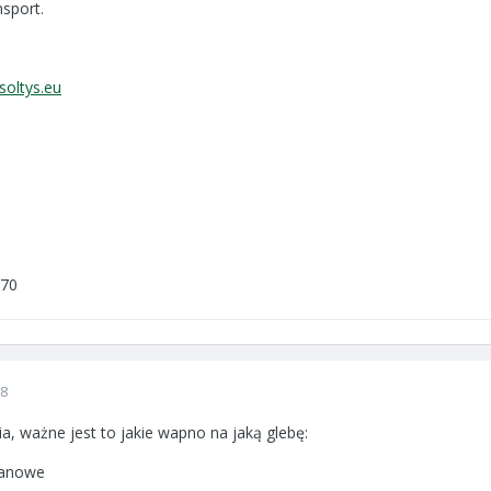
sport.
soltys.eu
 70
08
ia, ważne jest to jakie wapno na jaką glebę:
lanowe