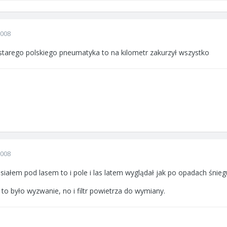
2008
 starego polskiego pneumatyka to na kilometr zakurzył wszystko
2008
siałem pod lasem to i pole i las latem wyglądał jak po opadach śniegu
 to było wyzwanie, no i filtr powietrza do wymiany.