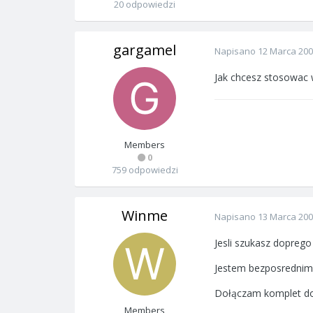
20 odpowiedzi
gargamel
Napisano
12 Marca 20
Jak chcesz stosowac w
Members
0
759 odpowiedzi
Winme
Napisano
13 Marca 20
Jesli szukasz dopreg
Jestem bezposrednim
Dołączam komplet do
Members