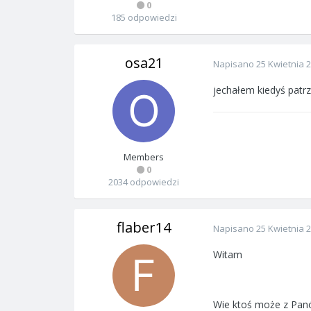
0
185 odpowiedzi
osa21
Napisano
25 Kwietnia 
jechałem kiedyś patrze
Members
0
2034 odpowiedzi
flaber14
Napisano
25 Kwietnia 
Witam
Wie ktoś może z Pan