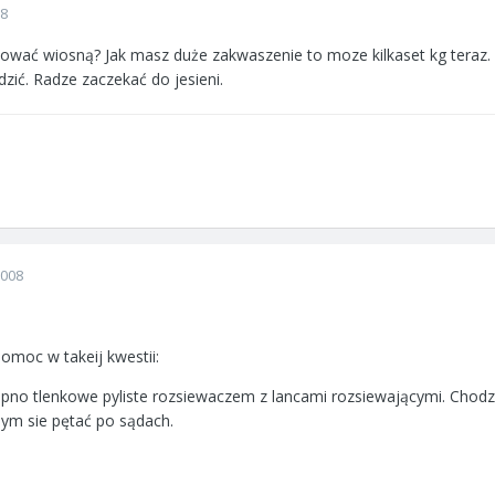
08
ować wiosną? Jak masz duże zakwaszenie to moze kilkaset kg teraz. 
zić. Radze zaczekać do jesieni.
2008
pomoc w takeij kwestii:
apno tlenkowe pyliste rozsiewaczem z lancami rozsiewającymi. Chodz
bym sie pętać po sądach.