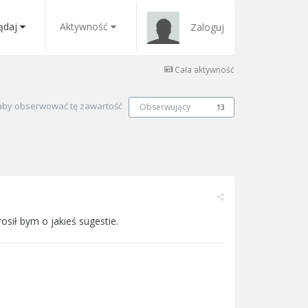
ądaj
Aktywność
Zaloguj
Cała aktywność
, aby obserwować tę zawartość
Obserwujący
13
osił bym o jakieś sugestie.