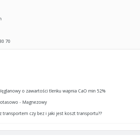
n
80 70
glanowy o zawartości tlenku wapnia CaO min 52%
Potasowo - Magnezowy
z transportem czy bez i jaki jest koszt transportu??