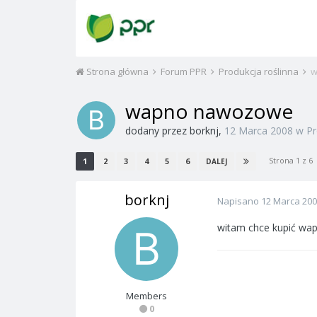
Strona główna
Forum PPR
Produkcja roślinna
w
wapno nawozowe
dodany przez
borknj
,
12 Marca 2008
w
Pr
Strona 1 z 6
1
2
3
4
5
6
DALEJ
borknj
Napisano
12 Marca 20
witam chce kupić wapn
Members
0