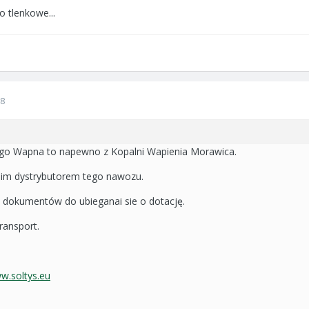
o tlenkowe...
08
rego Wapna to napewno z Kopalni Wapienia Morawica.
im dystrybutorem tego nawozu.
dokumentów do ubieganai sie o dotację.
ransport.
ww.soltys.eu