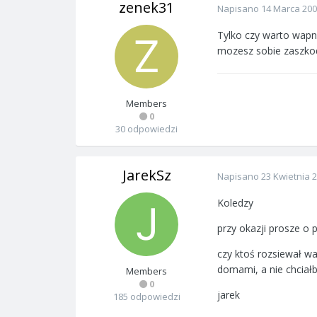
zenek31
Napisano
14 Marca 20
Tylko czy warto wapn
mozesz sobie zaszkod
Members
0
30 odpowiedzi
JarekSz
Napisano
23 Kwietnia 
Koledzy
przy okazji prosze o 
czy ktoś rozsiewał w
domami, a nie chciał
Members
0
jarek
185 odpowiedzi