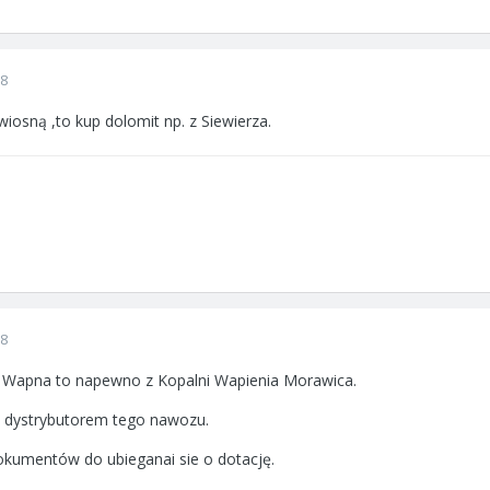
08
iosną ,to kup dolomit np. z Siewierza.
08
o Wapna to napewno z Kopalni Wapienia Morawica.
 dystrybutorem tego nawozu.
kumentów do ubieganai sie o dotację.