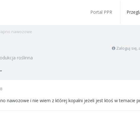
Portal PPR
Przegl
apno nawozowe
Zaloguj się
odukcja roślinna
08
o nawozowe i nie wiem z której kopalni jeżeli jest ktoś w temacie pr