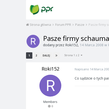
Strona główna
Forum PPR
Pasze
Pasze firmy 
Pasze firmy schauma
dodany przez
Roki152
,
14 Marca 2008
w
Strona 1 z 2
1
2
DALEJ
Roki152
Napisano
14 Marca 20
Co sądzicie o tych p
Members
0