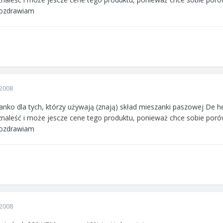
Pozdrawiam
2008
nko dla tych, którzy używają (znają) skład mieszanki paszowej De 
 znaleść i może jescze cene tego produktu, ponieważ chce sobie p
Pozdrawiam
2008