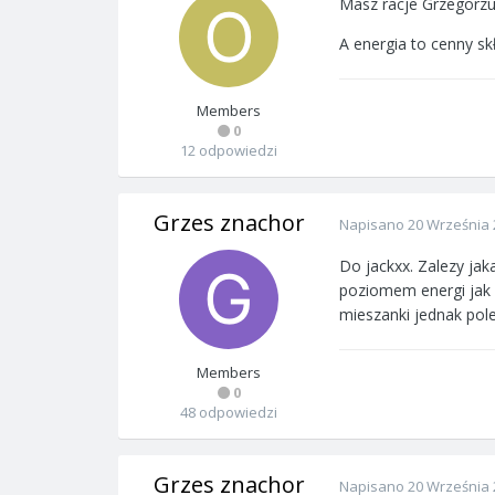
Masz racje Grzegorzu
A energia to cenny skł
Members
0
12 odpowiedzi
Grzes znachor
Napisano
20 Września 
Do jackxx. Zalezy jak
poziomem energi jak 
mieszanki jednak pole
Members
0
48 odpowiedzi
Grzes znachor
Napisano
20 Września 