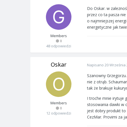
Do Oskar. w zaleznoś
przez co ta pasza nie
o najmniejszej energi
energetyczne jak twier
Members
0
48 odpowiedzi
Oskar
Napisano
20 Września 
Szanowny Grzegorzu. 
nie z otrąb. Schauma
tak że brakuje kukur
I troche mnie irytuje
Members
stosowania dawki w op
0
jest dobry produkt to
12 odpowiedzi
CezMar. Provimi za j