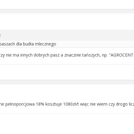
:
 paszach dla budła mlecznego
 czy nie ma innych dobrych pasz a znacznie tańszych, np. "AGROCEN
rme pełnoporcjowa 18% kosztuje 1080zł/t więc nie wiem czy drogo licz