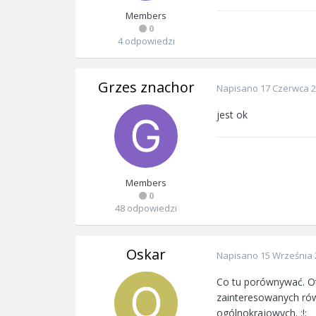
Members
0
4 odpowiedzi
Grzes znachor
Napisano
17 Czerwca 
jest ok
Members
0
48 odpowiedzi
Oskar
Napisano
15 Września 
Co tu porównywać. Ot
zainteresowanych rów
ogólnokrajowych. :!: