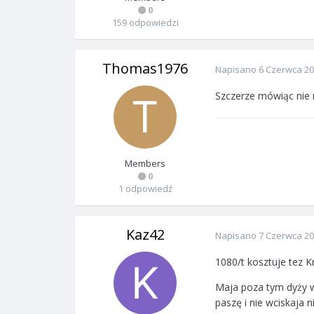
0
159 odpowiedzi
Thomas1976
Napisano
6 Czerwca 2
Szczerze mówiąc nie 
Members
0
1 odpowiedź
Kaz42
Napisano
7 Czerwca 2
1080/t kosztuje tez K
Maja poza tym dyży w
paszę i nie wciskaja ni