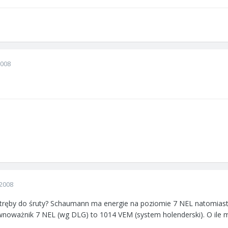
2008
2008
ręby do śruty? Schaumann ma energie na poziomie 7 NEL natomiast 
noważnik 7 NEL (wg DLG) to 1014 VEM (system holenderski). O ile m