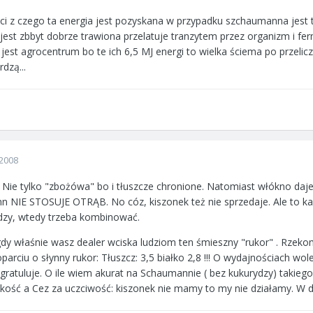
ci z czego ta energia jest pozyskana w przypadku szchaumanna jes
 jest zbbyt dobrze trawiona przelatuje tranzytem przez organizm i 
 jest agrocentrum bo te ich 6,5 MJ energi to wielka ściema po przelic
dzą...
2008
Nie tylko "zbożówa" bo i tłuszcze chronione. Natomiast włókno daje 
nn NIE STOSUJE OTRĄB. No cóz, kiszonek też nie sprzedaje. Ale to ka
ydzy, wtedy trzeba kombinować.
 gdy właśnie wasz dealer wciska ludziom ten śmieszny "rukor" . Rzekom
arciu o słynny rukor: Tłuszcz: 3,5 białko 2,8 !!! O wydajnościach wol
 gratuluje. O ile wiem akurat na Schaumannie ( bez kukurydzy) takiego
akość a Cez za uczciwość: kiszonek nie mamy to my nie działamy. W 