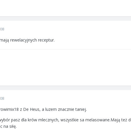
008
mają rewelacyjnych receptur.
008
rowimix18 z De Heus, a luzem znacznie taniej.
ybór pasz dla krów mlecznych, wszystkie sa melasowane.Mają też d
c na siłę.