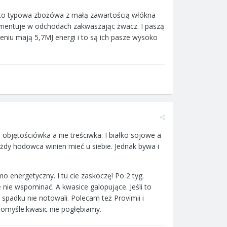
t to typowa zbożówa z małą zawartością włókna
fermentuje w odchodach zakwaszając żwacz. I paszą
zeniu mają 5,7MJ energi i to są ich pasze wysoko
objętościówka a nie treściwka. I białko sojowe a
żdy hodowca winien mieć u siebie. Jednak bywa i
o energetyczny. I tu cie zaskoczę! Po 2 tyg.
e nie wspominać. A kwasice galopujące. Jeśli to
 spadku nie notowali. Polecam też Provimii i
domyśle:kwasic nie pogłębiamy.