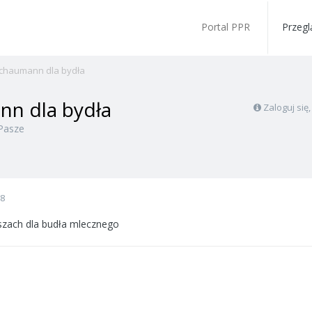
Portal PPR
Przegl
schaumann dla bydła
nn dla bydła
Zaloguj się
Pasze
08
aszach dla budła mlecznego