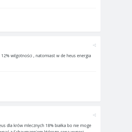
n. 12% wilgotności , natomiast w de heus energia
heus dla krów mlecznych 18% białka bo nie moge
orównać z Schaumann'em którego cena wynosi