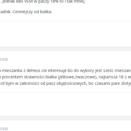
. Jednak 880 VEM w paszy 18% to i tak mniej.
adnik. Cenniejszy od białka.
2008
a mieszanka z deheus cie interesuje bo do wybory jest sześc mieszane
i procentem strawności białka (jelitowe,żwaczowe), najtańsza 18 z e
cił bym w zalezności od pasz objętościowych, bo czasami pare złotyc
2008