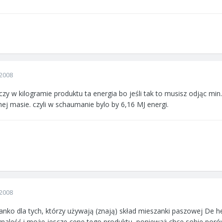
2008
 czy w kilogramie produktu ta energia bo jeśli tak to musisz odjąc mi
j masie. czyli w schaumanie bylo by 6,16 MJ energi.
2008
nko dla tych, którzy używają (znają) skład mieszanki paszowej De 
 znaleść i może jescze cene tego produktu, ponieważ chce sobie p