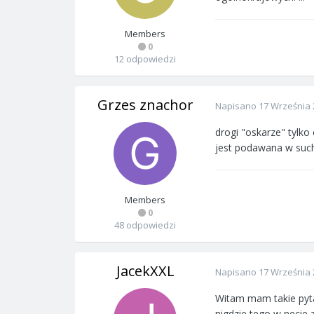
Members
0
12 odpowiedzi
Grzes znachor
Napisano
17 Września 
drogi "oskarze" tylko
jest podawana w suche
Members
0
48 odpowiedzi
JacekXXL
Napisano
17 Września 
Witam mam takie pyta
nigdzie tego w necie