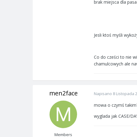
brak miejsca dla pas
Jesli ktoś myśli wyko
Co do cześci to nie 
chamulcowych ale naw
men2face
Napisano
8 Listopada 
mowa o czymś takim??
wyglada jak CASE/
Members