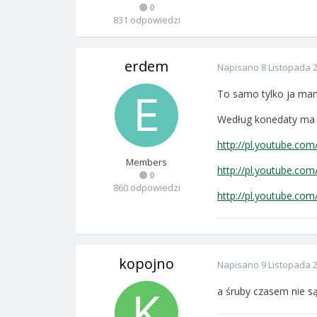
0
831 odpowiedzi
erdem
Napisano
8 Listopada 
To samo tylko ja mam
Według konedaty ma 
http://pl.youtube.c
Members
http://pl.youtube.co
0
860 odpowiedzi
http://pl.youtube.co
kopojno
Napisano
9 Listopada 
a śruby czasem nie s