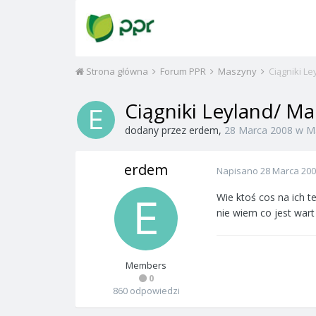
Strona główna
Forum PPR
Maszyny
Ciągniki Le
Ciągniki Leyland/ Ma
dodany przez
erdem
,
28 Marca 2008
w
M
erdem
Napisano
28 Marca 20
Wie ktoś cos na ich t
nie wiem co jest wart
Members
0
860 odpowiedzi