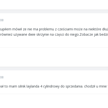
008
upiłem mówił ze nie ma problemu z cześciami może na niektóre dłużej 
również używane dwie skrzynie na częsci do niego.Zobacze jak bedzie
008
ał to mam silnik laylanda 4 cylindrowy do sprzedania. chodził u mni