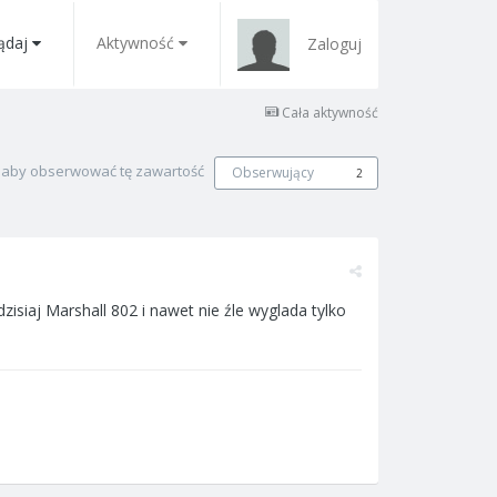
ądaj
Aktywność
Zaloguj
Cała aktywność
, aby obserwować tę zawartość
Obserwujący
2
zisiaj Marshall 802 i nawet nie źle wyglada tylko