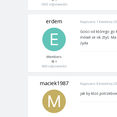
1603 odpowiedzi
erdem
Napisano
1 Kwietnia 2
Gości od którego go k
mówił ze ok 2tyś. Ma 
żyda
Members
0
860 odpowiedzi
maciek1987
Napisano
8 Kwietnia 2
jak by ktoś potrzebow