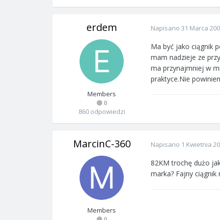
erdem
Napisano
31 Marca 20
Ma być jako ciągnik p
mam nadzieje ze przy 
ma przynajmniej w mi
praktyce.Nie powinie
Members
0
860 odpowiedzi
MarcinC-360
Napisano
1 Kwietnia 2
82KM trochę dużo jak
marka? Fajny ciągnik 
Members
0