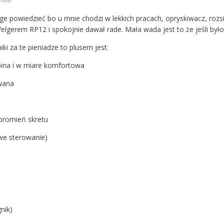
ge powiedzieć bo u mnie chodzi w lekkich pracach, opryskiwacz, roz
gerem RP12 i spokojnie dawał rade. Mała wada jest to że jeśli by
iki za te pieniadze to plusem jest:
ina i w miare komfortowa
wana
promień skretu
twe sterowanie)
gnik)