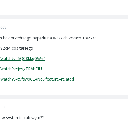
2008
 bez przedniego napędu na waskich kołach 13/6-38
82kM cos takiego
om/watch?v=5QC8kkqGWn4
m/watch?v=jesgTRAbFfU
m/watch?v=t9fswsCE4Nc&feature=related
2008
ą w systemie calowym??