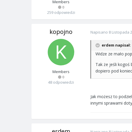
Members
0
259 odpowiedzi
kopojno
Napisano
8 Listopada 
erdem napisał:
Widze ze mało popula
Tak że jeśli kogoś
dopiero pod koniec
Members
0
48 odpowiedzi
Jak możesz to podziel
innymi sprawami doty
erdem
Napisano
8 Listopada 