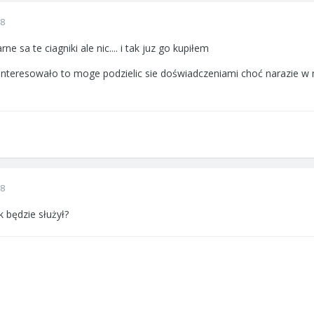
08
e sa te ciagniki ale nic.... i tak juz go kupiłem
 interesowało to moge podzielic sie doświadczeniami choć narazie w n
08
k będzie służył?