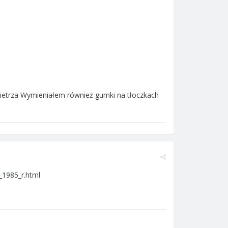
owietrza Wymieniałem również gumki na tłoczkach
_1985_r.html