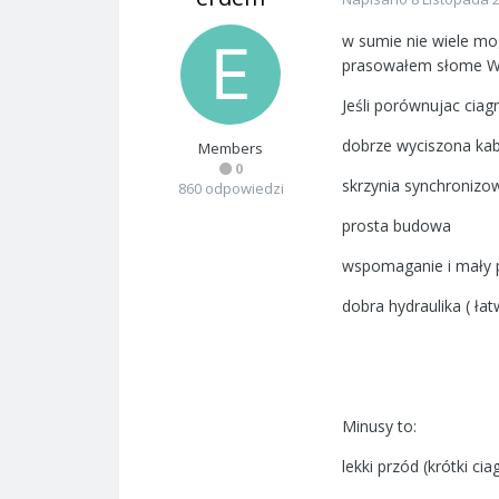
w sumie nie wiele mo
prasowałem słome Wel
Jeśli porównujac ciagn
dobrze wyciszona kab
Members
0
skrzynia synchronizo
860 odpowiedzi
prosta budowa
wspomaganie i mały 
dobra hydraulika ( ła
Minusy to:
lekki przód (krótki cia