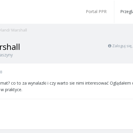
Portal PPR
Przegl
yland/ Marshall
rshall
Zaloguj się
aszyny
08
emat? co to za wynalazki i czy warto sie nimi interesować Oglądałem d
 w praktyce.