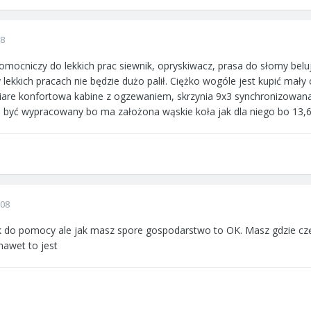
08
omocniczy do lekkich prac siewnik, opryskiwacz, prasa do słomy belu
lekkich pracach nie będzie dużo palił. Ciężko wogóle jest kupić mały 
are konfortowa kabine z ogzewaniem, skrzynia 9x3 synchronizowana
n być wypracowany bo ma założona wąskie koła jak dla niego bo 13,
008
 do pomocy ale jak masz spore gospodarstwo to OK. Masz gdzie częś
nawet to jest