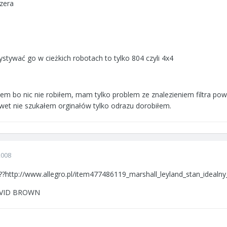
azera
żystywać go w cieżkich robotach to tylko 804 czyli 4x4
wiem bo nic nie robiłem, mam tylko problem ze znalezieniem filtra p
et nie szukałem orginałów tylko odrazu dorobiłem.
2008
http://www.allegro.pl/item477486119_marshall_leyland_stan_idealny
DAVID BROWN