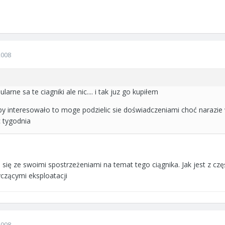
2008
rne sa te ciagniki ale nic.... i tak juz go kupiłem
 by interesowało to moge podzielic sie doświadczeniami choć narazie 
 tygodnia
 się ze swoimi spostrzeżeniami na temat tego ciągnika. Jak jest z czę
czącymi eksploatacji
2008