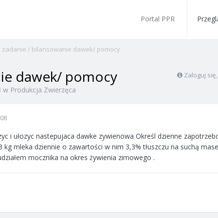
Portal PPR
Przegl
zadanie / bilansowanie dawek/ pomocy
nie dawek/ pomocy
Zaloguj się
8
w
Produkcja Zwierzęca
008
iczyc i ułozyc nastepujaca dawke zywienowa Określ dzienne zapotrzeb
3 kg mleka dziennie o zawartości w nim 3,3% tłuszczu na suchą mase ,
udziałem mocznika na okres żywienia zimowego .