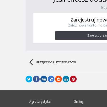
Jed
Zarejestruj now
Załóż nowe konto. To ba
Zarejestruj się
PRZEJDŹ DO LISTY TEMATÓW
Agroturystyka
Gminy