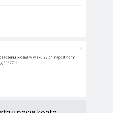
 odsadzeniu prosiąt w wieku 28 dni napdst norm
gg 8037791
jestruj nowe konto