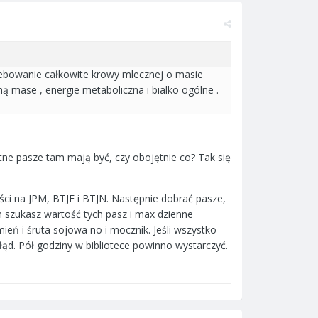
zebowanie całkowite krowy mlecznej o masie
ą mase , energie metaboliczna i bialko ogólne .
tne pasze tam mają być, czy obojętnie co? Tak się
ci na JPM, BTJE i BTJN. Następnie dobrać pasze,
 szukasz wartość tych pasz i max dzienne
mień i śruta sojowa no i mocznik. Jeśli wszystko
błąd. Pół godziny w bibliotece powinno wystarczyć.