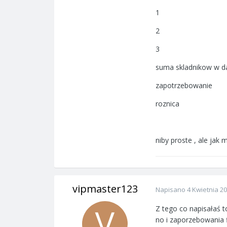
1
2
3
suma skladnikow w 
zapotrzebowanie
roznica
niby proste , ale jak
vipmaster123
Napisano
4 Kwietnia 2
Z tego co napisałaś to
no i zaporzebowania f