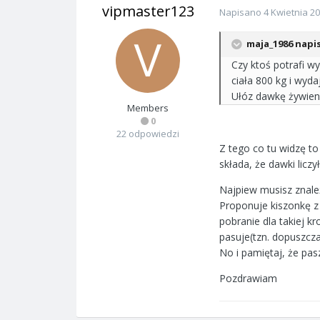
vipmaster123
Napisano
4 Kwietnia 2
maja_1986 napis
Czy ktoś potrafi w
ciała 800 kg i wyd
Ułóz dawkę żywien
Members
0
22 odpowiedzi
Z tego co tu widzę t
składa, że dawki lic
Najpiew musisz znale
Proponuje kiszonkę z
pobranie dla takiej k
pasuje(tzn. dopuszcza
No i pamiętaj, że pa
Pozdrawiam