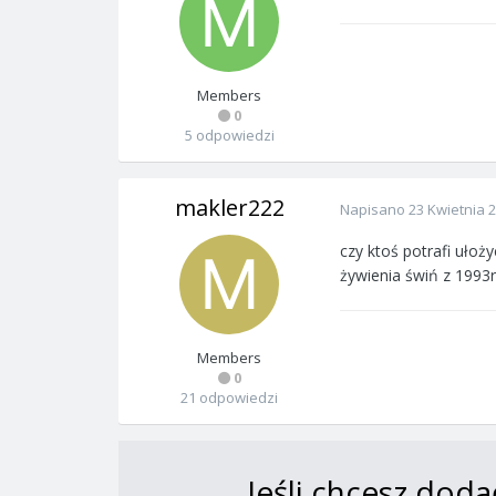
Members
0
5 odpowiedzi
makler222
Napisano
23 Kwietnia 
czy ktoś potrafi ułoż
żywienia świń z 1993r
Members
0
21 odpowiedzi
Jeśli chcesz doda