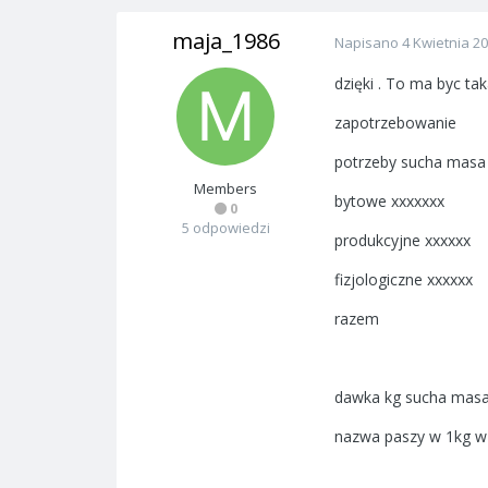
maja_1986
Napisano
4 Kwietnia 2
dzięki . To ma byc tak
zapotrzebowanie
potrzeby sucha masa
Members
bytowe xxxxxxx
0
5 odpowiedzi
produkcyjne xxxxxx
fizjologiczne xxxxxx
razem
dawka kg sucha masa
nazwa paszy w 1kg w d