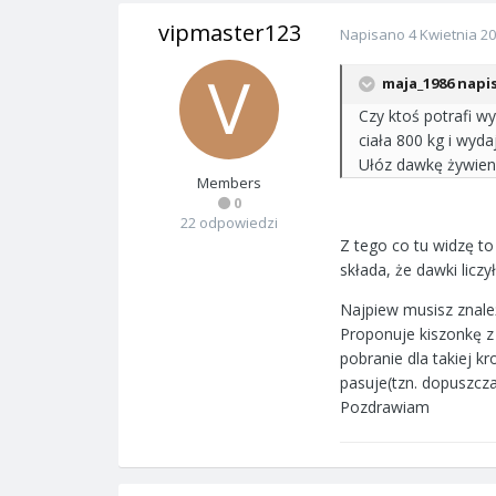
vipmaster123
Napisano
4 Kwietnia 2
maja_1986 napis
Czy ktoś potrafi w
ciała 800 kg i wyd
Ułóz dawkę żywien
Members
0
22 odpowiedzi
Z tego co tu widzę t
składa, że dawki lic
Najpiew musisz znale
Proponuje kiszonkę z
pobranie dla takiej k
pasuje(tzn. dopuszcza
Pozdrawiam