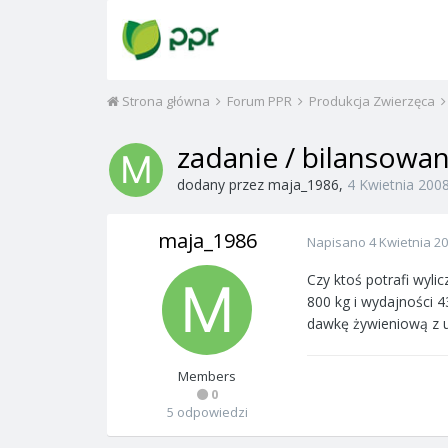
Strona główna
Forum PPR
Produkcja Zwierzęca
zadanie / bilansowa
dodany przez
maja_1986
,
4 Kwietnia 200
maja_1986
Napisano
4 Kwietnia 2
Czy ktoś potrafi wyl
800 kg i wydajności 4
dawkę żywieniową z 
Members
0
5 odpowiedzi