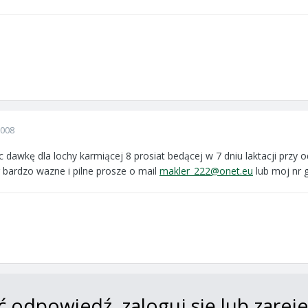
2008
yc dawkę dla lochy karmiącej 8 prosiat bedącej w 7 dniu laktacji przy
 bardzo wazne i pilne prosze o mail
makler_222@onet.eu
lub moj nr 
ć odpowiedź, zaloguj się lub zare