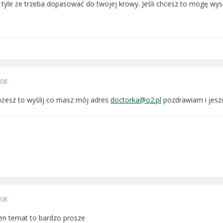
, tyle że trzeba dopasować do twojej krowy. Jeśli chcesz to mogę wysł
008
możesz to wyślij co masz mój adres
doctorka@o2.pl
pozdrawiam i jeszc
008
ten temat to bardzo prosze