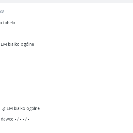
008
a tabela
 EM białko ogólne
 ,g EM bialko ogólne
awce - / - - / -