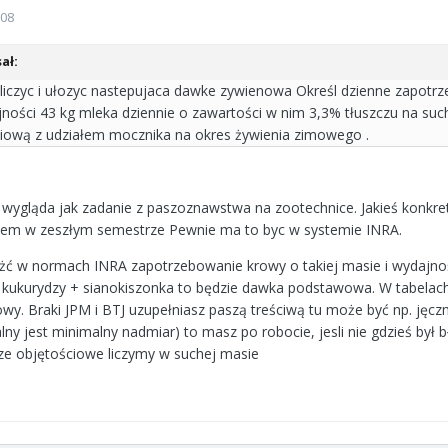
008
ał:
yliczyc i ułozyc nastepujaca dawke zywienowa Określ dzienne zapotr
ajności 43 kg mleka dziennie o zawartości w nim 3,3% tłuszczu na such
iową z udziałem mocznika na okres żywienia zimowego .
o wygląda jak zadanie z paszoznawstwa na zootechnice. Jakieś konkre
zyłem w zeszłym semestrze Pewnie ma to byc w systemie INRA.
żć w normach INRA zapotrzebowanie krowy o takiej masie i wydajnoś
 kukurydzy + sianokiszonka to będzie dawka podstawowa. W tabelach
rowy. Braki JPM i BTJ uzupełniasz paszą treściwą tu może być np. jęcz
lny jest minimalny nadmiar) to masz po robocie, jesli nie gdzieś był 
sze objętościowe liczymy w suchej masie