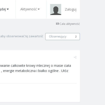
ądaj
Aktywność
Zaloguj
Cała aktywność
, aby obserwować tę zawartość
Obserwujący
2
owanie całkowite krowy mlecznej o masie ciała
 energie metaboliczna i bialko ogólne . Ułóz