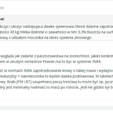
008
ał:
yliczyc i ułozyc nastepujaca dawke zywienowa Określ dzienne zapotr
ajności 43 kg mleka dziennie o zawartości w nim 3,3% tłuszczu na such
iową z udziałem mocznika na okres żywienia zimowego .
o wygląda jak zadanie z paszoznawstwa na zootechnice. Jakieś konkre
zyłem w zeszłym semestrze Pewnie ma to byc w systemie INRA.
żć w normach INRA zapotrzebowanie krowy o takiej masie i wydajnoś
 kukurydzy + sianokiszonka to będzie dawka podstawowa. W tabelach
rowy. Braki JPM i BTJ uzupełniasz paszą treściwą tu może być np. jęcz
lny jest minimalny nadmiar) to masz po robocie, jesli nie gdzieś był 