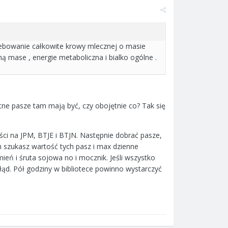
zebowanie całkowite krowy mlecznej o masie
ą mase , energie metaboliczna i bialko ogólne .
tne pasze tam mają być, czy obojętnie co? Tak się
ci na JPM, BTJE i BTJN. Następnie dobrać pasze,
 szukasz wartość tych pasz i max dzienne
mień i śruta sojowa no i mocznik. Jeśli wszystko
błąd. Pół godziny w bibliotece powinno wystarczyć