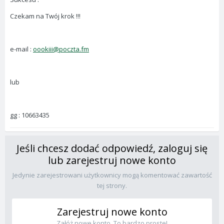
Czekam na Twój krok !!!
e-mail :
oookiii@poczta.fm
lub
gg : 10663435
Jeśli chcesz dodać odpowiedź, zaloguj się
lub zarejestruj nowe konto
Jedynie zarejestrowani użytkownicy mogą komentować zawartość
tej strony.
Zarejestruj nowe konto
Załóż nowe konto. To bardzo proste!