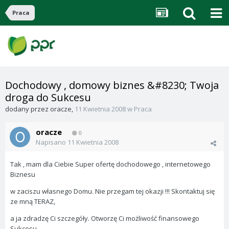
Praca
Dochodowy , domowy biznes &#8230; Twoja
droga do Sukcesu
dodany przez
oracze
,
11 Kwietnia 2008
w
Praca
oracze
0
Napisano
11 Kwietnia 2008
Tak , mam dla Ciebie Super ofertę dochodowego , internetowego
Biznesu
w zaciszu własnego Domu. Nie przegam tej okazji !!! Skontaktuj się
ze mną TERAZ,
a ja zdradzę Ci szczegóły. Otworzę Ci możliwość finansowego
Sukcesu .