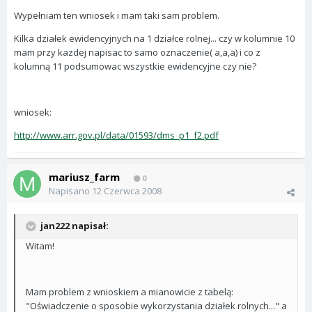
Wypełniam ten wniosek i mam taki sam problem.
Kilka działek ewidencyjnych na 1 działce rolnej... czy w kolumnie 10
mam przy kazdej napisac to samo oznaczenie( a,a,a) i co z
kolumną 11 podsumowac wszystkie ewidencyjne czy nie?
wniosek:
http://www.arr.gov.pl/data/01593/dms_p1_f2.pdf
mariusz_farm
0
Napisano
12 Czerwca 2008
jan222 napisał:
Witam!
Mam problem z wnioskiem a mianowicie z tabelą:
"Oświadczenie o sposobie wykorzystania działek rolnych..." a