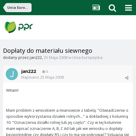
Unia Europejska
Dopłaty do materiału siewnego
dodany przez
jan222
,
25 Maja 2008
w
Unia Europejska
jan222
0
Napisano
25 Maja 2008
Witam!
Mam problem z wnioskiem a mianowicie z tabelą: "Oświadczenie o
sposobie wykorzystania działek rolnych..." a dokładniej z kolumną
10: "Oznaczenia działki rolnej lub jej części". Czy w tej kolumnie
mam wpisać oznaczenie A, B, C itd tak jak we wniosku o dopłaty
bezpośrednie czy dopłaty RS i czy to ma się pokrywać? Sytuacja się