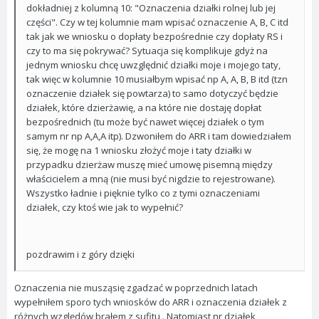
dokładniej z kolumną 10: "Oznaczenia działki rolnej lub jej
części". Czy w tej kolumnie mam wpisać oznaczenie A, B, C itd
tak jak we wniosku o dopłaty bezpośrednie czy dopłaty RS i
czy to ma się pokrywać? Sytuacja się komplikuje gdyż na
jednym wniosku chcę uwzględnić działki moje i mojego taty,
tak więc w kolumnie 10 musiałbym wpisać np A, A, B, B itd (tzn
oznaczenie działek się powtarza) to samo dotyczyć będzie
działek, które dzierżawię, a na które nie dostaję dopłat
bezpośrednich (tu może być nawet więcej działek o tym
samym nr np A,A,A itp). Dzwoniłem do ARR i tam dowiedziałem
się, że mogę na 1 wniosku złożyć moje i taty działki w
przypadku dzierżaw muszę mieć umowę pisemną między
właścicielem a mną (nie musi być nigdzie to rejestrowane).
Wszystko ładnie i pięknie tylko co z tymi oznaczeniami
działek, czy ktoś wie jak to wypełnić?
pozdrawim i z góry dzięki
Oznaczenia nie musząsię zgadzać w poprzednich latach
wypełniłem sporo tych wniosków do ARR i oznaczenia działek z
różnych względów brałem z sufitu . Natomiast nr działek