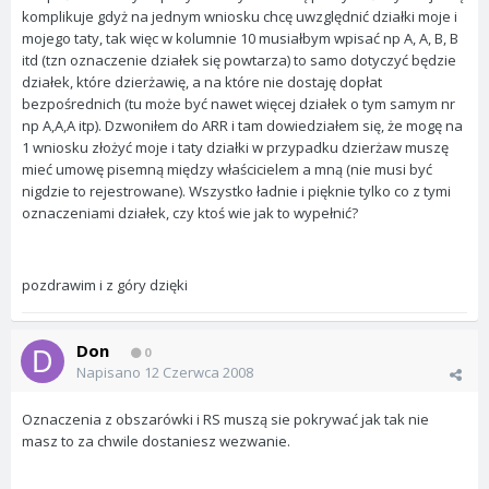
komplikuje gdyż na jednym wniosku chcę uwzględnić działki moje i
mojego taty, tak więc w kolumnie 10 musiałbym wpisać np A, A, B, B
itd (tzn oznaczenie działek się powtarza) to samo dotyczyć będzie
działek, które dzierżawię, a na które nie dostaję dopłat
bezpośrednich (tu może być nawet więcej działek o tym samym nr
np A,A,A itp). Dzwoniłem do ARR i tam dowiedziałem się, że mogę na
1 wniosku złożyć moje i taty działki w przypadku dzierżaw muszę
mieć umowę pisemną między właścicielem a mną (nie musi być
nigdzie to rejestrowane). Wszystko ładnie i pięknie tylko co z tymi
oznaczeniami działek, czy ktoś wie jak to wypełnić?
pozdrawim i z góry dzięki
Don
0
Napisano
12 Czerwca 2008
Oznaczenia z obszarówki i RS muszą sie pokrywać jak tak nie
masz to za chwile dostaniesz wezwanie.