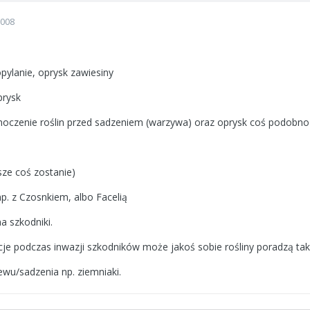
2008
pylanie, oprysk zawiesiny
prysk
moczenie roślin przed sadzeniem (warzywa) oraz oprysk coś podobn
ze coś zostanie)
. z Czosnkiem, albo Facelią
a szkodniki.
cje podczas inwazji szkodników może jakoś sobie rośliny poradzą tak 
ewu/sadzenia np. ziemniaki.