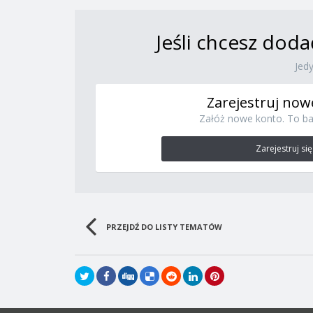
Jeśli chcesz doda
Jed
Zarejestruj now
Załóż nowe konto. To ba
Zarejestruj się
PRZEJDŹ DO LISTY TEMATÓW