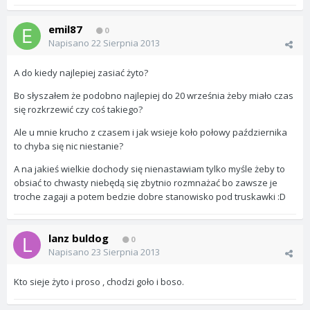
emil87
0
Napisano
22 Sierpnia 2013
A do kiedy najlepiej zasiać żyto?
Bo słyszałem że podobno najlepiej do 20 września żeby miało czas
się rozkrzewić czy coś takiego?
Ale u mnie krucho z czasem i jak wsieje koło połowy października
to chyba się nic niestanie?
A na jakieś wielkie dochody się nienastawiam tylko myśle żeby to
obsiać to chwasty niebędą się zbytnio rozmnażać bo zawsze je
troche zagaji a potem bedzie dobre stanowisko pod truskawki :D
lanz buldog
0
Napisano
23 Sierpnia 2013
Kto sieje żyto i proso , chodzi goło i boso.