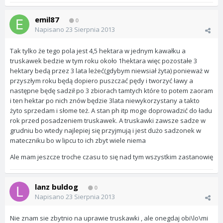
emil87
0
Napisano
23 Sierpnia 2013
Tak tylko że tego pola jest 4,5 hektara w jednym kawałku a
truskawek bedzie w tym roku około 1hektara więc pozostałe 3
hektary bedą przez 3 lata leżeć(gdybym niewsiał żyta) ponieważ w
przyszłym roku będą dopiero puszczać pędy i tworzyć ławy a
następne będę sadził po 3 zbiorach tamtych które to potem zaoram
i ten hektar po nich znów będzie 3lata niewykorzystany a takto
żyto sprzedam i słome też. A stan ph itp moge doprowadzić do ładu
rok przed posadzeniem truskawek. A truskawki zawsze sadze w
grudniu bo wtedy najlepiej się przyjmują i jest dużo sadzonek w
mateczniku bo w lipcu to ich zbyt wiele niema
Ale mam jeszcze troche czasu to się nad tym wszystkim zastanowię
lanz buldog
0
Napisano
23 Sierpnia 2013
Nie znam sie zbytnio na uprawie truskawki , ale onegdaj obi\lo\mi