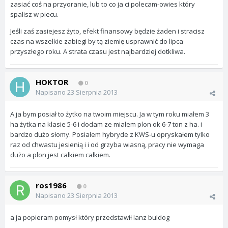
zasiać coś na przyoranie, lub to co ja ci polecam-owies który
spalisz w piecu.
Jeśli zaś zasiejesz żyto, efekt finansowy będzie żaden i stracisz
czas na wszelkie zabiegi by tą ziemię usprawnić do lipca
przyszłego roku. A strata czasu jest najbardziej dotkliwa.
HOKTOR
0
Napisano
23 Sierpnia 2013
A ja bym posiał to żytko na twoim miejscu. Ja w tym roku miałem 3
ha żytka na klasie 5-6 i dodam ze miałem plon ok 6-7 ton z ha. i
bardzo dużo słomy. Posiałem hybryde z KWS-u opryskałem tylko
raz od chwastu jesienią i i od grzyba wiasną, pracy nie wymaga
dużo a plon jest całkiem całkiem.
ros1986
0
Napisano
23 Sierpnia 2013
a ja popieram pomysł który przedstawił lanz buldog