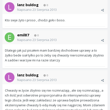
lanz buldog
0
Napisano
23 Sierpnia 2013
Kto sieje żyto i proso , chodzi goło i boso.
emil87
0
Napisano
23 Sierpnia 2013
Dlatego jak już pisałem mam bardziej dochodowe uprawy a to
żytko bede siał tylko po to żeby się chwasty nierozmnażały zbytnio
A sadów i warzyw mi na razie starczy
lanz buldog
0
Napisano
23 Sierpnia 2013
Chwasty w życie zbytnio się nie rozmnażają , ale się rozmnażają , a
ich ilość jest odwrotnie proporcjonalna do intensywności uprawy
tego zboża. Jeśli więc zakładasz ze uprawa będzie prowadzona
ekstensywnie chwasty b edą miały się nie najgorzej. Moim zdaniem