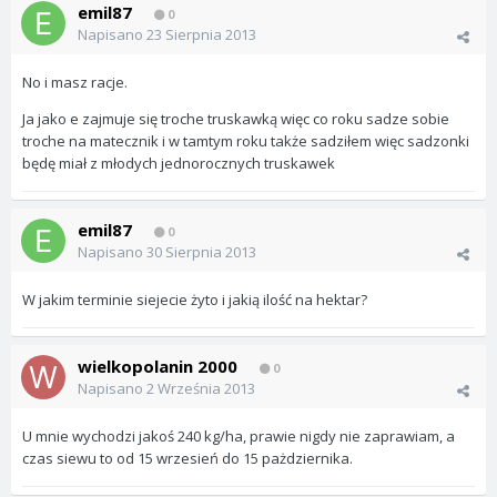
emil87
0
Napisano
23 Sierpnia 2013
No i masz racje.
Ja jako e zajmuje się troche truskawką więc co roku sadze sobie
troche na matecznik i w tamtym roku także sadziłem więc sadzonki
będę miał z młodych jednorocznych truskawek
emil87
0
Napisano
30 Sierpnia 2013
W jakim terminie siejecie żyto i jakią ilość na hektar?
wielkopolanin 2000
0
Napisano
2 Września 2013
U mnie wychodzi jakoś 240 kg/ha, prawie nigdy nie zaprawiam, a
czas siewu to od 15 wrzesień do 15 pażdziernika.