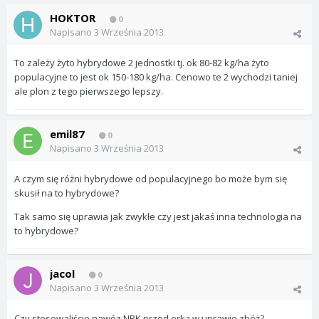
HOKTOR
0
Napisano
3 Września 2013
To zależy żyto hybrydowe 2 jednostki tj. ok 80-82 kg/ha żyto
populacyjne to jest ok 150-180 kg/ha. Cenowo te 2 wychodzi taniej
ale plon z tego pierwszego lepszy.
emil87
0
Napisano
3 Września 2013
A czym się różni hybrydowe od populacyjnego bo może bym się
skusił na to hybrydowe?
Tak samo się uprawia jak zwykłe czy jest jakaś inna technologia na
to hybrydowe?
jacol
0
Napisano
3 Września 2013
Czy stosowaliście nawóz NPK przed orką w uprawie zbóż?