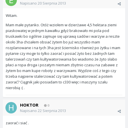
Napisano
20 Sierpnia 2013
Witam.
Mam małe pytanko. Otóż wziołem w dzierżawe 4,5 hektara ziemi
piaskowatej w jednym kawałku gdyż brakowało mi pola pod
truskawki bo ogólnie zajmuje się uprawą sadów i warzyw a reszte
około 3ha chciałem obsiać żytem bo już wszystko mam
rozplanowane i na tych 3ha jest ściernisko również po żytku i mam
pytanie czy moge to tylko zaorać i posiać żyto bez żadnych tam
talerzowań czy tam kultywatorowania bo wiadomo że żyto słabo
płaci a ropa droga i pozatym niemam zbytnio czasu na zabawe z
żytem bo mam kupe roboty z warzywami. Wyjdzie coś z tego czy
trzeba najpierw stalerzować czy tam kultywatorować a potem
zaorać? Ciągnik jaki posiadam to c330 więc i maszyny szału
nierobią :( .
HOKTOR
0
Napisano
22 Sierpnia 2013
zaorać i siać .