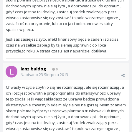
skoro pole ma być przyszłościową plantacja truskawek lub iinnych
dochodowych upraw nie siej żyta , a doprowadz pH do optimum ,
gdyż czas jest na to idealny, zastosuj środek zwalczający perz .
wiosną zastanowisz się czy zostawić to pole w czarnym ugorze ,
zasiać coś na przyoranie, lub to co ja ci polecam-owies który
spalisz w piecu.
Jeśli zaś zasiejesz żyto, efekt finansowy będzie żaden i stracisz
czas na wszelkie zabiegi by tą ziemię usprawnić do lipca
przyszłego roku. A strata czasu jest najbardziej dotkliwa.
lanz buldog
0
Napisano
23 Sierpnia 2013
Chwasty w życie zbytnio się nie rozmnażają , ale się rozmnażają , a
ich ilość jest odwrotnie proporcjonalna do intensywności uprawy
tego zboża. Jeśli więc zakładasz ze uprawa będzie prowadzona
ekstensywnie chwasty b edą miały się nie najgorzej. Moim zdaniem
skoro pole ma być przyszłościową plantacja truskawek lub iinnych
dochodowych upraw nie siej żyta , a doprowadz pH do optimum ,
gdyż czas jest na to idealny, zastosuj środek zwalczający perz .
wiosną zastanowisz się czy zostawić to pole w czarnym ugorze ,