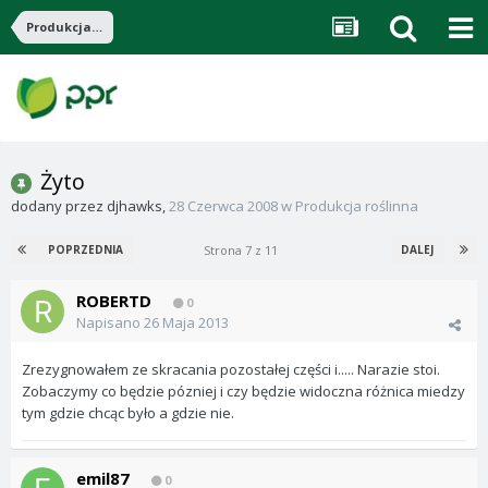
Produkcja roślinna
Żyto
dodany przez
djhawks
,
28 Czerwca 2008
w
Produkcja roślinna
Strona 7 z 11
POPRZEDNIA
DALEJ
ROBERTD
0
Napisano
26 Maja 2013
Zrezygnowałem ze skracania pozostałej części i..... Narazie stoi.
Zobaczymy co będzie pózniej i czy będzie widoczna różnica miedzy
tym gdzie chcąc było a gdzie nie.
emil87
0