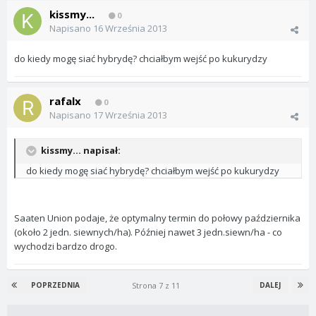
kissmy...
0
Napisano
16 Września 2013
do kiedy mogę siać hybrydę? chciałbym wejść po kukurydzy
rafalx
0
Napisano
17 Września 2013
kissmy... napisał:
do kiedy mogę siać hybrydę? chciałbym wejść po kukurydzy
Saaten Union podaje, że optymalny termin do połowy października
(około 2 jedn. siewnych/ha). Później nawet 3 jedn.siewn/ha - co
wychodzi bardzo drogo.
Strona 7 z 11
POPRZEDNIA
DALEJ