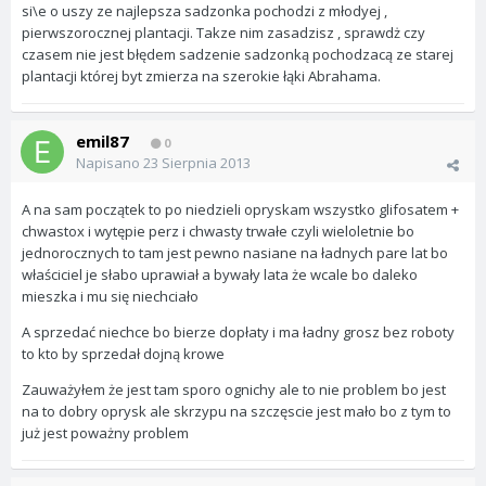
si\e o uszy ze najlepsza sadzonka pochodzi z młodyej ,
pierwszorocznej plantacji. Takze nim zasadzisz , sprawdż czy
czasem nie jest błędem sadzenie sadzonką pochodzacą ze starej
plantacji której byt zmierza na szerokie łąki Abrahama.
emil87
0
Napisano
23 Sierpnia 2013
A na sam początek to po niedzieli opryskam wszystko glifosatem +
chwastox i wytępie perz i chwasty trwałe czyli wieloletnie bo
jednorocznych to tam jest pewno nasiane na ładnych pare lat bo
właściciel je słabo uprawiał a bywały lata że wcale bo daleko
mieszka i mu się niechciało
A sprzedać niechce bo bierze dopłaty i ma ładny grosz bez roboty
to kto by sprzedał dojną krowe
Zauważyłem że jest tam sporo ognichy ale to nie problem bo jest
na to dobry oprysk ale skrzypu na szczęscie jest mało bo z tym to
już jest poważny problem