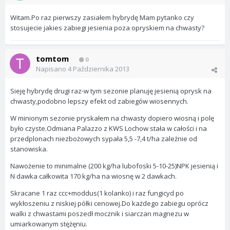
Witam.Po raz pierwszy zasiałem hybrydę Mam pytanko czy
stosujecie jakies zabiegi jesienia poza opryskiem na chwasty?
tomtom
0
Napisano
4 Października 2013
Sieję hybrydę drugi raz-w tym sezonie planuję jesienią oprysk na
chwasty,podobno lepszy efekt od zabiegów wiosennych.
W minionym sezonie pryskałem na chwasty dopiero wiosną i polę
było czyste.Odmiana Palazzo z KWS Lochow stała w całości i na
przedplonach niezbożowych sypała 5,5 -7,4 t/ha zależnie od
stanowiska.
Nawożenie to minimalne (200 kg/ha lubofoski 5-10-25)NPK jesienią i
N dawka całkowita 170 kg/ha na wiosnę w 2 dawkach.
Skracane 1 raz ccc+moddus(1 kolanko) i raz fungicyd po
wykłoszeniu z niskiej półki cenowej.Do każdego zabiegu oprócz
walki z chwastami poszedł mocznik i siarczan magnezu w
umiarkowanym stężęniu.