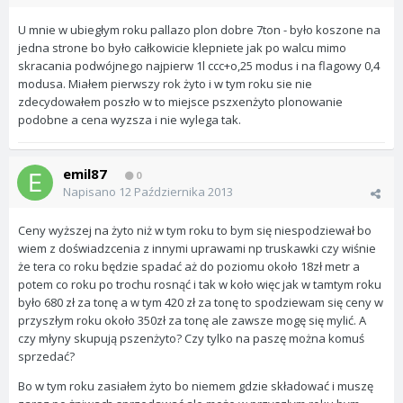
U mnie w ubiegłym roku pallazo plon dobre 7ton - było koszone na
jedna strone bo było całkowicie klepniete jak po walcu mimo
skracania podwójnego najpierw 1l ccc+o,25 modus i na flagowy 0,4
modusa. Miałem pierwszy rok żyto i w tym roku sie nie
zdecydowałem poszło w to miejsce pszxenżyto plonowanie
podobne a cena wyzsza i nie wylega tak.
emil87
0
Napisano
12 Października 2013
Ceny wyższej na żyto niż w tym roku to bym się niespodziewał bo
wiem z doświadzcenia z innymi uprawami np truskawki czy wiśnie
że tera co roku będzie spadać aż do poziomu około 18zł metr a
potem co roku po trochu rosnąć i tak w koło więc jak w tamtym roku
było 680 zł za tonę a w tym 420 zł za tonę to spodziewam się ceny w
przyszłym roku około 350zł za tonę ale zawsze mogę się mylić. A
czy młyny skupują pszenżyto? Czy tylko na paszę można komuś
sprzedać?
Bo w tym roku zasiałem żyto bo niemem gdzie składować i muszę