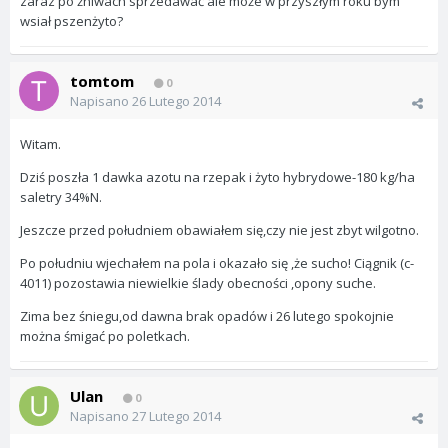
zaraz po żniwach sprzedawać ale może w przyszłym roku bym
wsiał pszenżyto?
tomtom
0
Napisano
26 Lutego 2014
Witam.
Dziś poszła 1 dawka azotu na rzepak i żyto hybrydowe-180 kg/ha
saletry 34%N.
Jeszcze przed południem obawiałem się,czy nie jest zbyt wilgotno.
Po południu wjechałem na pola i okazało się ,że sucho! Ciągnik (c-
4011) pozostawia niewielkie ślady obecności ,opony suche.
Zima bez śniegu,od dawna brak opadów i 26 lutego spokojnie
można śmigać po poletkach.
Ulan
0
Napisano
27 Lutego 2014