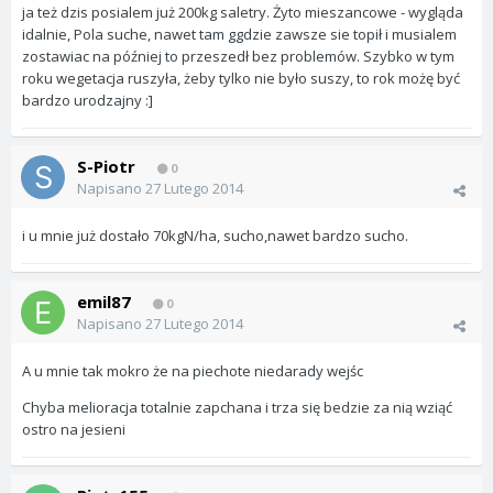
ja też dzis posialem już 200kg saletry. Żyto mieszancowe - wygląda
idalnie, Pola suche, nawet tam ggdzie zawsze sie topił i musialem
zostawiac na później to przeszedł bez problemów. Szybko w tym
roku wegetacja ruszyła, żeby tylko nie było suszy, to rok możę być
bardzo urodzajny :]
S-Piotr
0
Napisano
27 Lutego 2014
i u mnie już dostało 70kgN/ha, sucho,nawet bardzo sucho.
emil87
0
Napisano
27 Lutego 2014
A u mnie tak mokro że na piechote niedarady wejśc
Chyba melioracja totalnie zapchana i trza się bedzie za nią wziąć
ostro na jesieni