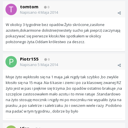
tomtom
0
Napisano
4 Maja 2014
W okolicy 3 tygodnie bez opadów.Żyto skrócone,zasilone
azotem,dokarmione dolistnie(niestety sucho jak pieprz) zaczynają
pokazywać się pierwsze kłoski.Nie spotkałem w okolicy
położonego żyta.Oddam królestwo za deszcz.
Piotr155
0
Napisano
5 Maja 2014
Moje żyto wykłosiło się na 1 maja ,jak nigdy tak szybko ,bo zwykle
kłosiło się na 15 maja .Na 6 kasie i ziemi i po za klasowej zwanej RZ
żyto jest w pas i pięknie się trzyma ,bo opadów ostatnio brakuje ,na
szczęście zastosowałem mało azotu i to mnie ratuje .Standardowo
na żyto stosuję mocznik i nigdy mi po moczniku nie wypaliło żyta na
piasku ,a po saletrze i saletrzaku ,to i owszem wiele razy .Podobno
ma padać w tym tygodniu , dobrze by było