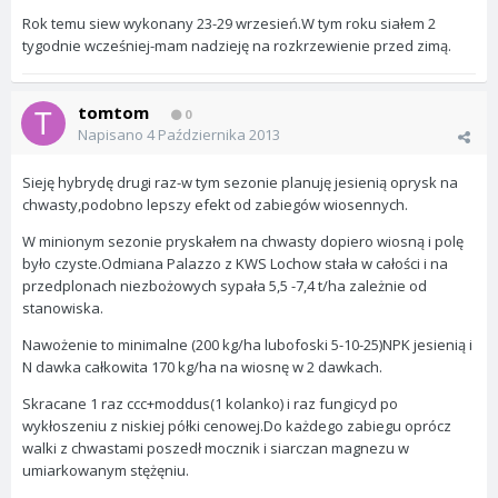
Rok temu siew wykonany 23-29 wrzesień.W tym roku siałem 2
tygodnie wcześniej-mam nadzieję na rozkrzewienie przed zimą.
tomtom
0
Napisano
4 Października 2013
Sieję hybrydę drugi raz-w tym sezonie planuję jesienią oprysk na
chwasty,podobno lepszy efekt od zabiegów wiosennych.
W minionym sezonie pryskałem na chwasty dopiero wiosną i polę
było czyste.Odmiana Palazzo z KWS Lochow stała w całości i na
przedplonach niezbożowych sypała 5,5 -7,4 t/ha zależnie od
stanowiska.
Nawożenie to minimalne (200 kg/ha lubofoski 5-10-25)NPK jesienią i
N dawka całkowita 170 kg/ha na wiosnę w 2 dawkach.
Skracane 1 raz ccc+moddus(1 kolanko) i raz fungicyd po
wykłoszeniu z niskiej półki cenowej.Do każdego zabiegu oprócz
walki z chwastami poszedł mocznik i siarczan magnezu w
umiarkowanym stężęniu.