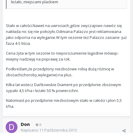
leżało, miejscami plackiem
Stało w całości.Nawet na uwrociach,gdzie zwyczajowo nawóz się
nakłada nic się nie położyło.Odmiana Palazzo jest reklamowana
jako odporna na wyleganie.W tym sezonie też Palazzo zasiane -już
faza 4-5 liścia.
Cena żyta w tym sezonie to nieporozumienie łagodnie mówiąc-
miejmy nadzieję na poprawę za rok.
Podkreślam,że przedplony niezbożowe robią dużą różnicę w
zbożach(choroby,wyleganie) na plus.
Kilka lat wstecz Dańkowskie Diament po przedplonie zbożowym
sypało 4,5 t/ha i leżało 50 % powierzchni.
Natomiast po przedplonie niezbożowym stało w całości i plon 5,5
t/ha.
Don
0
Napisano
11 Października 2013