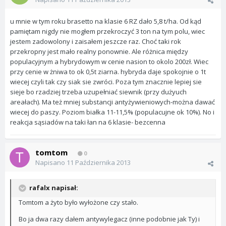
u mnie w tym roku brasetto na klasie 6 RZ dało 5,8 t/ha. Od kąd
pamiętam nigdy nie mogłem przekroczyć 3 ton na tym polu, wiec
jestem zadowolony i zaisałem jeszcze raz. Choć taki rok
przekropny jest mało realny ponownie. Ale różnica między
populacyjnym a hybrydowym w cenie nasion to okolo 200zł. Wiec
przy cenie w żniwa to ok 0,5t ziarna. hybryda daje spokojnie o 1t
wiecej czyli tak czy siak sie zwróci. Poza tym znacznie lepiej sie
sieje bo rzadziej trzeba uzupełniać siewnik (przy dużyuch
areałach). Ma też mniej substancji antyżywieniowych-można dawać
wiecej do paszy. Poziom białka 11-11,5% (populacujne ok 10%). No i
reakcja sąsiadów na taki łan na 6 klasie- bezcenna
tomtom
0
Napisano
11 Października 2013
rafalx napisał:
Tomtom a żyto było wyłożone czy stało.
Bo ja dwa razy dałem antywylegacz (inne podobnie jak Ty) i