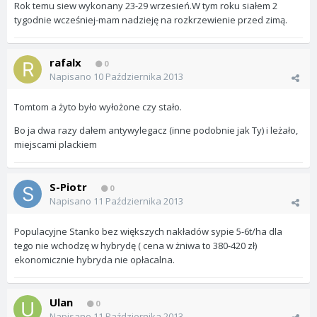
Rok temu siew wykonany 23-29 wrzesień.W tym roku siałem 2
tygodnie wcześniej-mam nadzieję na rozkrzewienie przed zimą.
rafalx
0
Napisano
10 Października 2013
Tomtom a żyto było wyłożone czy stało.
Bo ja dwa razy dałem antywylegacz (inne podobnie jak Ty) i leżało,
miejscami plackiem
S-Piotr
0
Napisano
11 Października 2013
Populacyjne Stanko bez większych nakładów sypie 5-6t/ha dla
tego nie wchodzę w hybrydę ( cena w żniwa to 380-420 zł)
ekonomicznie hybryda nie opłacalna.
Ulan
0
Napisano
11 Października 2013