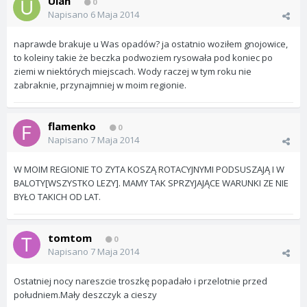
Ulan
0
Napisano
6 Maja 2014
naprawde brakuje u Was opadów? ja ostatnio woziłem gnojowice,
to koleiny takie że beczka podwoziem rysowała pod koniec po
ziemi w niektórych miejscach. Wody raczej w tym roku nie
zabraknie, przynajmniej w moim regionie.
flamenko
0
Napisano
7 Maja 2014
W MOIM REGIONIE TO ZYTA KOSZĄ ROTACYJNYMI PODSUSZAJĄ I W
BALOTY[WSZYSTKO LEZY]. MAMY TAK SPRZYJAJĄCE WARUNKI ZE NIE
BYŁO TAKICH OD LAT.
tomtom
0
Napisano
7 Maja 2014
Ostatniej nocy nareszcie troszkę popadało i przelotnie przed
południem.Mały deszczyk a cieszy