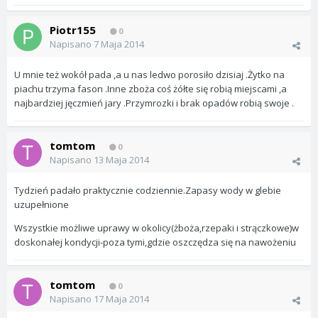
Piotr155
0
Napisano
7 Maja 2014
U mnie też wokół pada ,a u nas ledwo porosiło dzisiaj .Żytko na
piachu trzyma fason .Inne zboża coś żółte się robią miejscami ,a
najbardziej jęczmień jary .Przymrozki i brak opadów robią swoje .
tomtom
0
Napisano
13 Maja 2014
Tydzień padało praktycznie codziennie.Zapasy wody w glebie
uzupełnione
Wszystkie możliwe uprawy w okolicy(żboża,rzepaki i strączkowe)w
doskonałej kondycji-poza tymi,gdzie oszczędza się na nawożeniu
tomtom
0
Napisano
17 Maja 2014