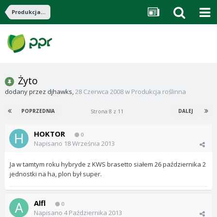
Produkcja roślinna
Żyto
dodany przez
djhawks
,
28 Czerwca 2008
w
Produkcja roślinna
Strona 8 z 11
POPRZEDNIA
DALEJ
HOKTOR
0
Napisano
18 Września 2013
Ja w tamtym roku hybryde z KWS brasetto siałem 26 października 2
jednostki na ha, plon był super.
Alfl
0
Napisano
4 Października 2013