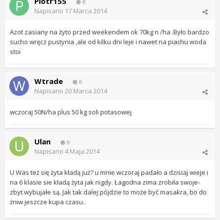
Piotr155
0
Napisano
17 Marca 2014
Azot zasiany na żyto przed weekendem ok 70kg n /ha .Było bardzo
sucho wręcz pustynia ,ale od kilku dni leje i nawet na piachu woda
stoi
Wtrade
0
Napisano
20 Marca 2014
wczoraj 50N/ha plus 50 kg soli potasowej
Ulan
0
Napisano
4 Maja 2014
U Was też się żyta kładą już? u mnie wczoraj padało a dzisiaj wieje i
na 6 klasie sie kładą żyta jak nigdy. Łagodna zima zrobiła swoje-
zbyt wybujałe są. Jak tak dalej pójdzie to może być masakra, bo do
żniw jeszcze kupa czasu..