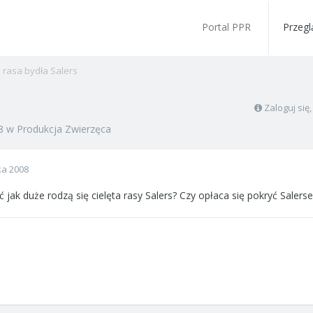
Portal PPR
Przegl
rasa bydła Salers
Zaloguj się
8
w
Produkcja Zwierzęca
ka 2008
 jak duże rodzą się cielęta rasy Salers? Czy opłaca się pokryć Saler