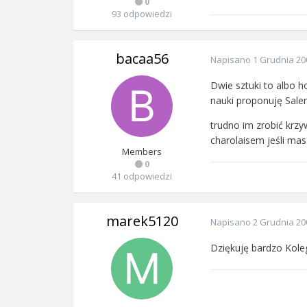
0
93 odpowiedzi
bacaa56
Napisano
1 Grudnia 20
Dwie sztuki to albo h
nauki proponuję Saler
trudno im zrobić krzy
charolaisem jeśli mas
Members
0
41 odpowiedzi
marek5120
Napisano
2 Grudnia 20
Dziękuję bardzo Kol