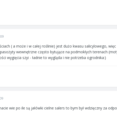
009
liściach ( a może i w całej roślinie) jest dużo kwasu salicylowego, 
 pasożyty wewnętrzne często bytujące na podmokłych terenach (motyl
ci wygięcia szyi - ładnie to wygląda i nie potrzeba ogrodnika:)
09
acie wie po ile są jałówki cielne salers to bym był wdzięczny za odpow