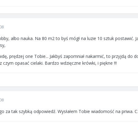
08
obby, albo nauka. Na 80 m2 to byś mógł na luzie 10 sztuk postawić. J
sy,
wdę, prędzej one Tobie... Jakbyś zapomniał nakarmić, to przyjdą do d
z czym opasać cielaki. Bardzo wdzięczne krówki, i piękne !!!
08
ego za tak szybką odpowiedź. Wysłałem Tobie wiadomość na priwa. 