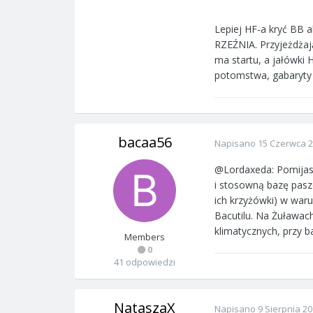
Lepiej HF-a kryć BB a
RZEŹNIA. Przyjeżdżają
ma startu, a jałówki
potomstwa, gabaryty 
bacaa56
Napisano
15 Czerwca 
@Lordaxeda: Pomijasz 
i stosowną bazę pasz
ich krzyżówki) w war
Bacutilu. Na Żuławac
klimatycznych, przy 
Members
0
41 odpowiedzi
NataszaX
Napisano
9 Sierpnia 2