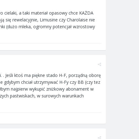
wo cielaki, a taki materiał opasowy chce KAŻDA
ją się rewelacyjnie, Limusine czy Charolaise nie
mki (dużo mleka, ogromny potencjał wzrostowy
i. . Jeśli ktoś ma piękne stado H-F, porządną oborę
le gdybym chciał utrzymywać H-Fy czy BB (czy tez
siałbym najpierw wykupić zniżkowy abonament w
bszych pastwiskach, w surowych warunkach