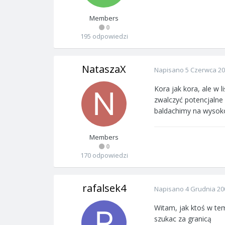
Members
0
195 odpowiedzi
NataszaX
Napisano
5 Czerwca 2
Kora jak kora, ale w 
zwalczyć potencjalne
baldachimy na wysokoś
Members
0
170 odpowiedzi
rafalsek4
Napisano
4 Grudnia 20
Witam, jak ktoś w tem
szukac za granicą