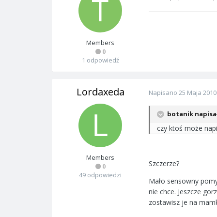
Members
0
1 odpowiedź
Lordaxeda
Napisano
25 Maja 2010
botanik napisał
czy ktoś może napi
Members
Szczerze?
0
49 odpowiedzi
Mało sensowny pomysł
nie chce. Jeszcze go
zostawisz je na mamki