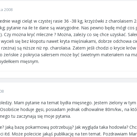
ka 2008
nie wagi cieląt w czystej rasie 36 -38 kg, krzyżówki z charolaisem 
 kg; pytanie na ile te dane są wiarygodne. Nas pewno będę mógł cos 
a :). Czy można kryć mleczne ? Można, zależy co się chce uzyskać. S
, wycieli się bez kłopotu nawet kryta mięśniakami, dobrze odchowa ci
rzeżna) są niższe niż np. charolaisa. Zatem jeśli chodzi o krycie krów
żeńskie z pokrycia salersem może być świetnym materiałem na matkę
bydełkiem mięsnym.
08
 Koledzy. Mam pytanie na temat bydła mięsnego. Jestem zielony w tym
 Osobiście hoduje gęsi, posiadam jednak odhowalnie 80m/kw., na któ
nego tu zaczynają się moje pytania.
ie? Jaką bazę pokarmową potrzebują? Jak wygląda taka hodowla? Chci
i itd. Może polecicie jakąś publikację na ten temat. Pozdrawiam Mar