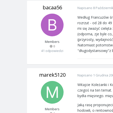
bacaa56
Napisano
8 Październi
Według Francuzów śred
rozrzut - od 28 do 49
mi się zważyć cielęt
(odporna, zje byle co
(przyrosty, wydajność 
Members
Natomiast potomstwo 
0
"długodystansowy"z 
41 odpowiedzi
marek5120
Napisano
1 Grudnia 20
Witajcie Koleżanki i
czegoś na ten temat.
bydła mięsnego. mięs
Jaką rasę proponujec
Members
hodowli, o rentownośc