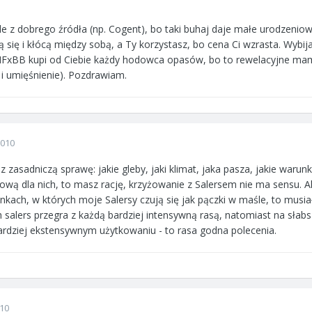
le z dobrego źródła (np. Cogent), bo taki buhaj daje małe urodzenio
 się i kłócą między sobą, a Ty korzystasz, bo cena Ci wzrasta. Wybija
 HFxBB kupi od Ciebie każdy hodowca opasów, bo to rewelacyjne ma
i umięśnienie). Pozdrawiam.
2010
zasadniczą sprawę: jakie gleby, jaki klimat, jaka pasza, jakie warunk
ową dla nich, to masz rację, krzyżowanie z Salersem nie ma sensu. A
unkach, w których moje Salersy czują się jak pączki w maśle, to mu
h salers przegra z każdą bardziej intensywną rasą, natomiast na sła
bardziej ekstensywnym użytkowaniu - to rasa godna polecenia.
010