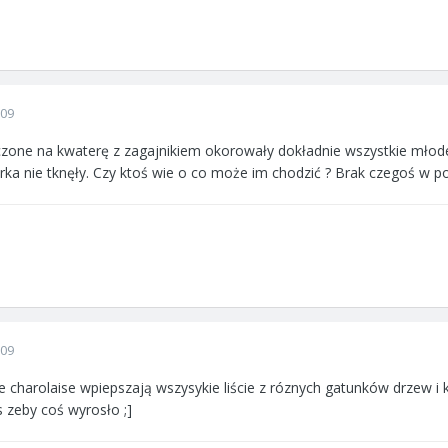
009
zone na kwaterę z zagajnikiem okorowały dokładnie wszystkie młode 
erka nie tknęły. Czy ktoś wie o co może im chodzić ? Brak czegoś w p
009
moje charolaise wpiepszają wszysykie liście z róznych gatunków drzew i
s zeby coś wyrosło ;]