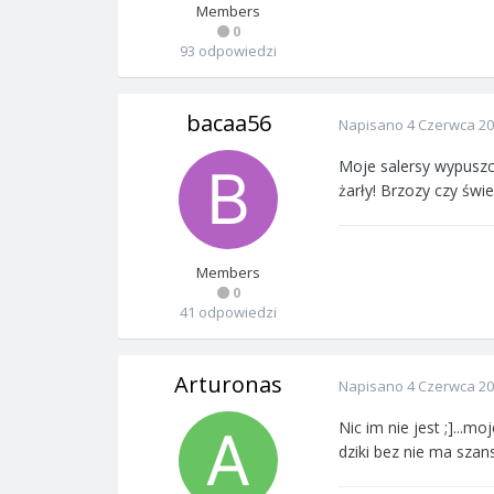
Members
0
93 odpowiedzi
bacaa56
Napisano
4 Czerwca 2
Moje salersy wypuszc
żarły! Brzozy czy świ
Members
0
41 odpowiedzi
Arturonas
Napisano
4 Czerwca 2
Nic im nie jest ;]...
dziki bez nie ma szan