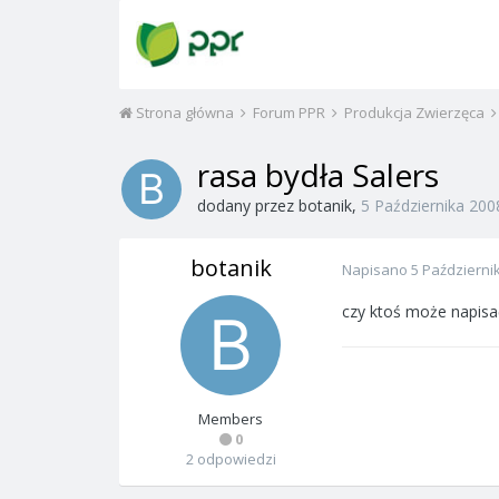
Strona główna
Forum PPR
Produkcja Zwierzęca
rasa bydła Salers
dodany przez
botanik
,
5 Października 200
botanik
Napisano
5 Październi
czy ktoś może napisać
Members
0
2 odpowiedzi