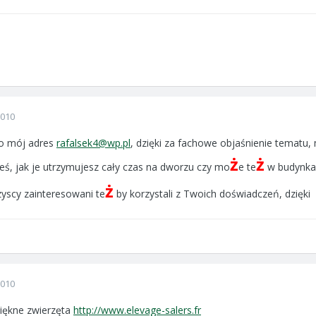
2010
to mój adres
rafalsek4@wp.pl
, dzięki za fachowe objaśnienie tematu,
ż
ż
eś, jak je utrzymujesz cały czas na dworzu czy mo
e te
w budynka
ż
yscy zainteresowani te
by korzystali z Twoich doświadczeń, dzięki
2010
iękne zwierzęta
http://www.elevage-salers.fr