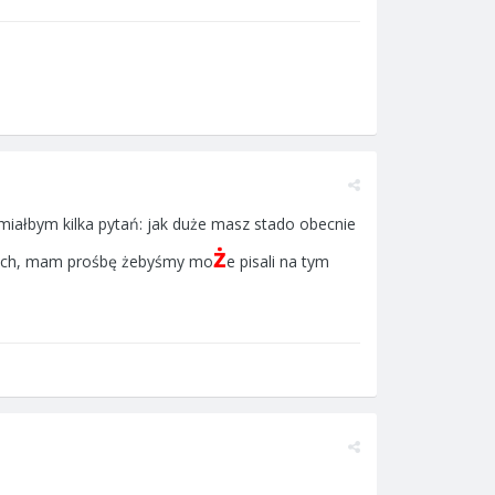
 miałbym kilka pytań: jak duże masz stado obecnie
ż
ch, mam prośbę żebyśmy mo
e pisali na tym