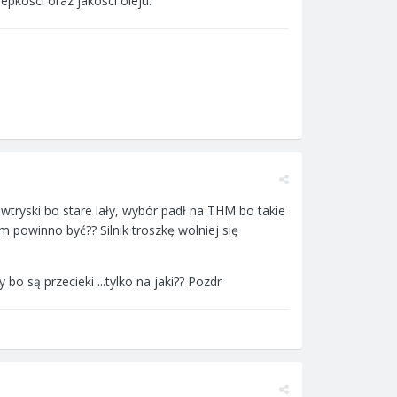
epkości oraz jakości oleju.
tryski bo stare lały, wybór padł na THM bo takie
ym powinno być?? Silnik troszkę wolniej się
bo są przecieki ...tylko na jaki?? Pozdr