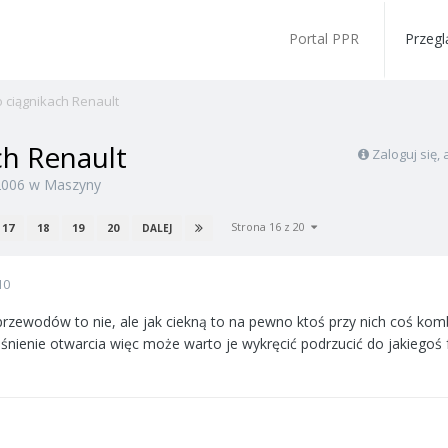
Portal PPR
Przegl
 ciągnikach Renault
ch Renault
Zaloguj się
2006
w
Maszyny
Strona 16 z 20
17
18
19
20
DALEJ
10
rzewodów to nie, ale jak ciekną to na pewno ktoś przy nich coś kom
śnienie otwarcia więc może warto je wykręcić podrzucić do jakiegoś fa