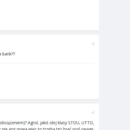
a bank??
bciążeniem)? Agrol, jakiś olej klasy STOU, UTTO,
eż nie jest nowa więc to trzeba też brać pod uwagę.