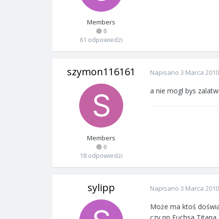
Members
0
61 odpowiedzi
szymon116161
Napisano
3 Marca 2010
a nie mogl bys zalatw
Members
0
18 odpowiedzi
sylipp
Napisano
3 Marca 2010
Może ma ktoś doświad
czy np Fuchsa Titana 1