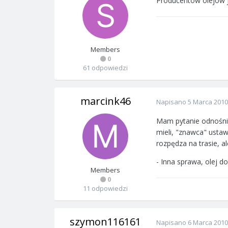
Producentów olejów jes
Members
0
61 odpowiedzi
marcink46
Napisano
5 Marca 2010
Mam pytanie odnośnie
mieli, "znawca" ustawi
rozpędza na trasie, al
- Inna sprawa, olej do
Members
0
11 odpowiedzi
szymon116161
Napisano
6 Marca 2010