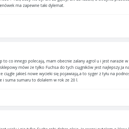
renówek ma zapewne taki dylemat.
ep to co innego polecają, mam obecnie zalany agrol u i jest narazie
i sklepowy mówi że tylko Fuchsa do tych ciągników jest najlepszy.Ja n
że ciągle jakieś nowe wycieki się pojawiają,a to syger z tyłu na podn
nie i suma sumaru to dolałem w rok ze 20 l.