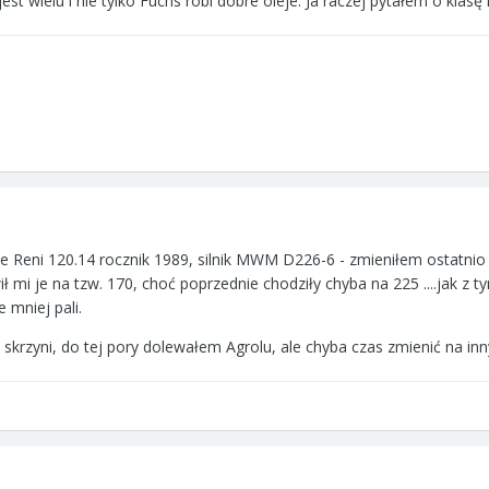
t wielu i nie tylko Fuchs robi dobre oleje. Ja raczej pytałem o klasę l
 Reni 120.14 rocznik 1989, silnik MWM D226-6 - zmieniłem ostatnio w
ł mi je na tzw. 170, choć poprzednie chodziły chyba na 225 ....jak z t
e mniej pali.
 skrzyni, do tej pory dolewałem Agrolu, ale chyba czas zmienić na inny 