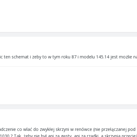
ic ten schemat i zeby to w tym roku 87 i modelu 145.14 jest mozlie n
czenie co wlać do zwykłej skrzyni w renówce (nie przełączanej pod o
030 ? Tak, żeby nie był ani za gęsty, ani za rzadki, a skrzynia przeci