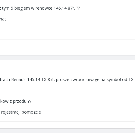
 tym 5 biegiem w renowce 145.14 87r. ??
mat
itrach Renault 145.14 TX 87r. prosze zwrocic uwage na symbol od TX 
nikow z przodu ??
 rejestracji pomozcie