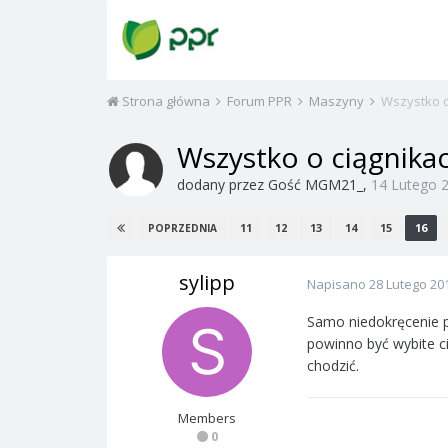
Strona główna
Forum PPR
Maszyny
Wszystko o
Wszystko o ciągnika
dodany przez
Gość MGM21_
,
14 Lutego 
11
12
13
14
15
16
POPRZEDNIA
sylipp
Napisano
28 Lutego 20
Samo niedokręcenie p
powinno być wybite ci
chodzić.
Members
0