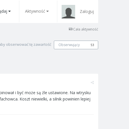
ądaj
Aktywność
Zaloguj
Cała aktywność
, aby obserwować tę zawartość
Obserwujący
53
binował i być może są źle ustawione. Na wtrysku
chowca. Koszt niewielki, a silnik powinien lepiej