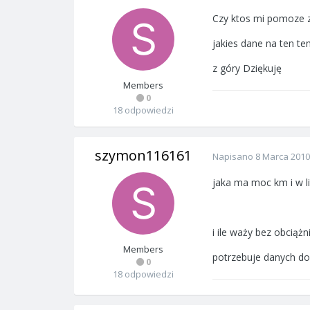
Czy ktos mi pomoze z
jakies dane na ten te
z góry Dziękuję
Members
0
18 odpowiedzi
szymon116161
Napisano
8 Marca 2010
jaka ma moc km i w l
i ile waży bez obciąż
Members
potrzebuje danych do
0
18 odpowiedzi