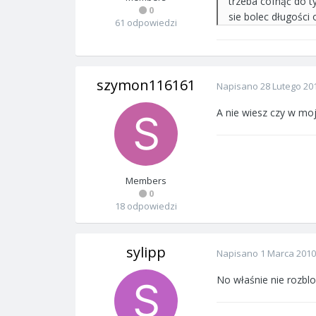
trzeba cofnąć do ty
0
sie bolec długości
61 odpowiedzi
szymon116161
Napisano
28 Lutego 20
A nie wiesz czy w moj
Members
0
18 odpowiedzi
sylipp
Napisano
1 Marca 2010
No właśnie nie rozbl