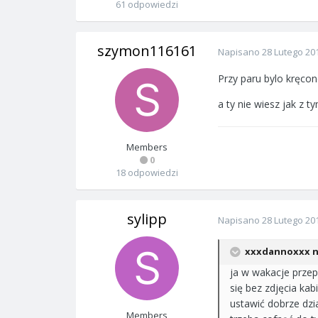
61 odpowiedzi
szymon116161
Napisano
28 Lutego 20
Przy paru bylo kręcon
a ty nie wiesz jak z t
Members
0
18 odpowiedzi
sylipp
Napisano
28 Lutego 20
xxxdannoxxx na
ja w wakacje przep
się bez zdjęcia ka
ustawić dobrze dzi
Members