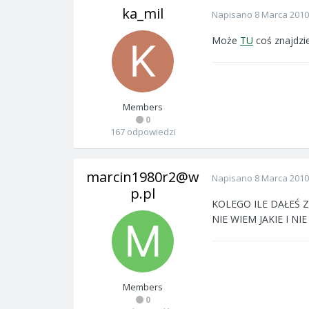
ka_mil
Napisano
8 Marca 2010
Może
TU
coś znajdzi
Members
0
167 odpowiedzi
marcin1980r2@w
Napisano
8 Marca 2010
p.pl
KOLEGO ILE DAŁEŚ Z
NIE WIEM JAKIE I N
Members
0