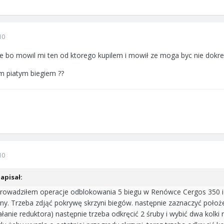
10
e bo mowil mi ten od ktorego kupilem i mowił ze moga byc nie dokre
ym piatym biegiem ??
10
pisał:
rowadziłem operacje odblokowania 5 biegu w Renówce Cergos 350 i n
biny. Trzeba zdjąć pokrywę skrzyni biegów. następnie zaznaczyć poło
ałanie reduktora) następnie trzeba odkręcić 2 śruby i wybić dwa kolki