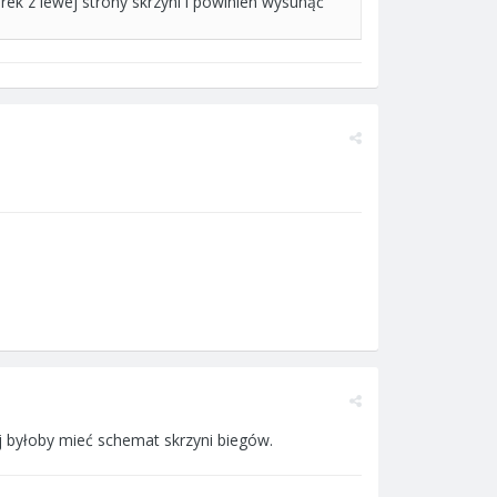
orek z lewej strony skrzyni i powinien wysunąć
j byłoby mieć schemat skrzyni biegów.