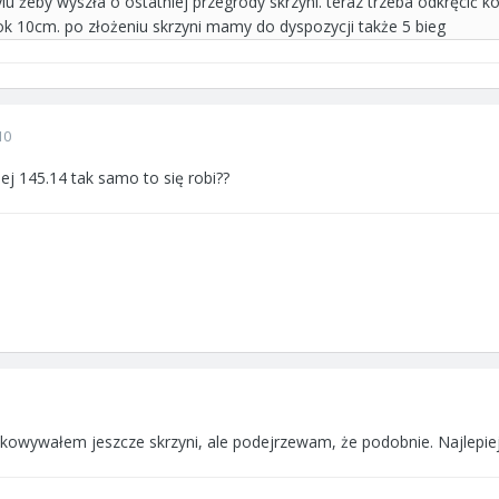
lu żeby wyszła o ostatniej przegrody skrzyni. teraz trzeba odkręcić k
 ok 10cm. po złożeniu skrzyni mamy do dyspozycji także 5 bieg
10
ej 145.14 tak samo to się robi??
okowywałem jeszcze skrzyni, ale podejrzewam, że podobnie. Najlepie