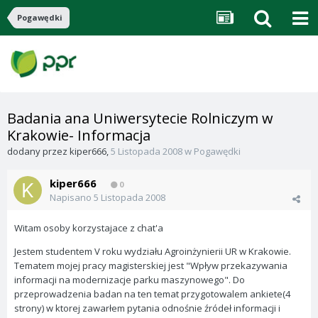
Pogawędki
Badania ana Uniwersytecie Rolniczym w
Krakowie- Informacja
dodany przez
kiper666
,
5 Listopada 2008
w
Pogawędki
kiper666
0
Napisano
5 Listopada 2008
Witam osoby korzystajace z chat'a
Jestem studentem V roku wydziału Agroinżynierii UR w Krakowie.
Tematem mojej pracy magisterskiej jest "Wpływ przekazywania
informacji na modernizacje parku maszynowego". Do
przeprowadzenia badan na ten temat przygotowalem ankiete(4
strony) w ktorej zawarłem pytania odnośnie źródeł informacji i