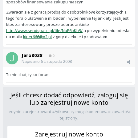
sposobów finansowania zakupu maszyn.
Zwaracm sie z goracą prośbą do osob(rolników) korzystających z
tego fora o ułatwienie mi badań i wypelnienie tej ankiety. Jesli jest
ktos zainteresowany prosze pobrac ankiete
http://www.sendspace.pl/file/NaE6bKb9/
a po wypelnieniu odeslac
na maila
kiper666@o2.pl
z gory dziekuje i pzodrawiam
Jaro8038
0
Napisano
6 Listopada 2008
To nie chat, tylko forum.
Jeśli chcesz dodać odpowiedź, zaloguj się
lub zarejestruj nowe konto
Jedynie zarejestrowani użytkownicy mogą komentować zawartość
tej strony.
Zarejestruj nowe konto