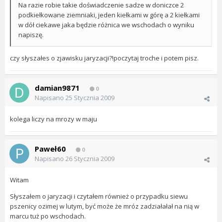
Na razie robie takie doświadczenie sadze w doniczce 2
podkiełkowane ziemniaki, jeden kiełkami w górę a 2 kiełkami
w dół ciekawe jaka będzie różnica we wschodach o wyniku
napiszę.
czy słyszałes o zjawisku jaryzacji?!poczytaj troche i potem pisz.
damian9871
0
Napisano
25 Stycznia 2009
kolega liczy na mrozy w maju
Paweł60
0
Napisano
26 Stycznia 2009
Witam
Słyszałem o jaryzacji i czytałem również o przypadku siewu
pszenicy ozimej w lutym, być może że mróz zadziałałał na nią w
marcu tuż po wschodach.