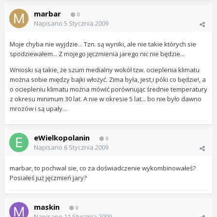
marbar
0
Napisano
5 Stycznia 2009
Moje chyba nie wyjdzie... Tzn. są wyniki, ale nie takie których sie
spodziewałem... Z mojego jęczmienia jarego nic nie będzie...
Wnioski są takie, że szum medialny wokół tzw. ocieplenia klimatu
można sobie między bajki włożyć. Zima była, jest,i póki co będzie!, a
o ociepleniu klimatu można mówić porównując średnie temperatury
z okresu minimum 30 lat. A nie w okresie 5 lat... bo nie było dawno
mrozów i są upały...
eWielkopolanin
0
Napisano
6 Stycznia 2009
marbar, to pochwal sie, co za doświadczenie wykombinowałeś?
Posiałeś już jęczmień jary?
maskin
0
Napisano
11 Stycznia 2009