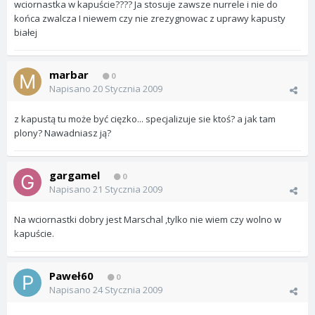
wciornastka w kapuście???? Ja stosuje zawsze nurrele i nie do
końca zwalcza I niewem czy nie zrezygnowac z uprawy kapusty
białej
marbar
0
Napisano
20 Stycznia 2009
z kapustą tu może być cięzko... specjalizuje sie ktoś? a jak tam
plony? Nawadniasz ją?
gargamel
0
Napisano
21 Stycznia 2009
Na wciornastki dobry jest Marschal ,tylko nie wiem czy wolno w
kapuście.
Paweł60
0
Napisano
24 Stycznia 2009