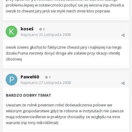
problemu.lepiej w ostateczności pozbyć sie jej wiosna.(np.chisel) a
owsik to chwast jary.jesli sie myle niech mnie ktos poprawi.
koseś
0
Napisano
25 Listopada 2008
owsik (owies głuchy) to faktycznie chwast jary i najlepiej na niego
działa Puma niestety dosyć droga ale załatwi przy okazji i miotłę
zbożową
Paweł60
0
Napisano
27 Listopada 2008
BARDZO DOBRY TEMAT
Uważam że rolnik powinien robić doświadczenia polowe we
własnym gospodarstwie gdyż te robione w instytutach nie zawsze
mają odzwierciedlenie w praktyce chociażby ze względu na inne
warunki (np inny mikroklimat)