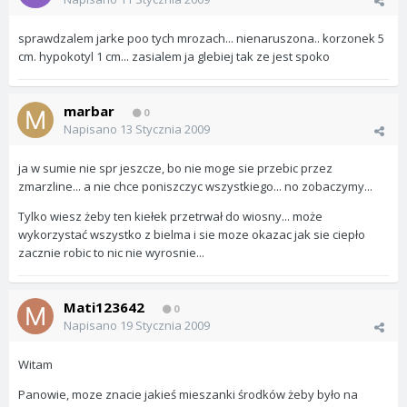
sprawdzalem jarke poo tych mrozach... nienaruszona.. korzonek 5
cm. hypokotyl 1 cm... zasialem ja glebiej tak ze jest spoko
marbar
0
Napisano
13 Stycznia 2009
ja w sumie nie spr jeszcze, bo nie moge sie przebic przez
zmarzline... a nie chce poniszczyc wszystkiego... no zobaczymy...
Tylko wiesz żeby ten kiełek przetrwał do wiosny... może
wykorzystać wszystko z bielma i sie moze okazac jak sie ciepło
zacznie robic to nic nie wyrosnie...
Mati123642
0
Napisano
19 Stycznia 2009
Witam
Panowie, moze znacie jakieś mieszanki środków żeby było na