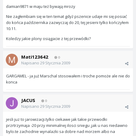
damian9871 w maju też bywają mrozy
Nie zagłembiam się w ten temat gdyż pszenice udaje mi się posiać
do końca października zazwyczaj do 20, tej jesieni tylko kończyłem
10.11.
Koledzy jakie plony osiągacie z tej przewódki?
Mati123642
0
Napisano
29 Stycznia 2009
GARGAMEL - ja już Marschal stosowałem i troche pomoże ale nie do
konca
JACUS
0
Napisano
29 Stycznia 2009
jesli juz to jarowizacji.tylko ciekawe jak takie przewodki
przrtrzymaja -20 przy minimalnej ilosci sniegu ,jak u nas niedawno
bylo.te zachodnie wynalazki sa dobre nad morzem albo na