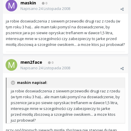
maskin
0
Napisano
24 Listopada 2008
ja robie doswiadczenia z siewem przewodki drugi raz z rzedu (w
tym roku 3 ha)... ale mam taki pomysl na doswiadczenie, by
pszenice jara po siewie opryskac treflanem w dawce1,5 litra,
interesuje mnie w szcegolności czy zabezpieczy to jarke przed
miotłą zbozową a szcegolnie owsikiem... a moze ktos juz probował?
men2face
0
Napisano
24 Listopada 2008
maskin napisał:
ja robie doswiadczenia z siewem przewodki drugi raz z rzedu
(w tym roku 3 ha)... ale mam taki pomysl na doswiadczenie, by
pszenice jara po siewie opryskac treflanem w dawce1,5 litra,
interesuje mnie w szcegolności czy zabezpieczy to jarke
przed miotłą zbozową a szcegolnie owsikiem... a moze ktos
juz probował?
przy opóźnionych siewach miotła zbożowa nie stanowi dużego