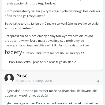
namieszacie i ch ....... j z tego bedzie.
Już co poniektórzy szukają w tym kraju bydła nizinnego bez dolewu
hf bo trzeba go restytuować
To po jakiego ch.....ja tęgie mózgownice waliliście wszystko co stało
w oborach haefem?
Przepraszam za nieco emocjonalny ton wypowiedzi ale chyba
producenci w tym kraju mają poważniejsze problemy do
rozwiązania w ciagu najbliższych kilku lat niz restytucje i tzw
bzdety
/ Brawo Pani Profesor Stasia Okularczyk !!!!!!
PS Pani Diabliczko - prosze nie brać tego do siebie
Gość
Napisano
18 Lutego 2006
Pojechałaś kochana po całości, może za chamsko i dosłownie ale
popieram w pełnej rozciągłości
Byłam na tegorocznej Polagrze i usiłowałam cokolwiek dowiedzieć