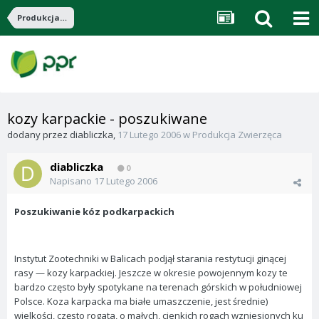
Produkcja Zwierzęca
kozy karpackie - poszukiwane
dodany przez
diabliczka
,
17 Lutego 2006
w
Produkcja Zwierzęca
diabliczka
0
Napisano
17 Lutego 2006
Poszukiwanie kóz podkarpackich
Instytut Zootechniki w Balicach podjął starania restytucji ginącej
rasy — kozy karpackiej. Jeszcze w okresie powojennym kozy te
bardzo często były spotykane na terenach górskich w południowej
Polsce. Koza karpacka ma białe umaszczenie, jest średnie)
wielkości, często rogata, o małych, cienkich rogach wzniesionych ku