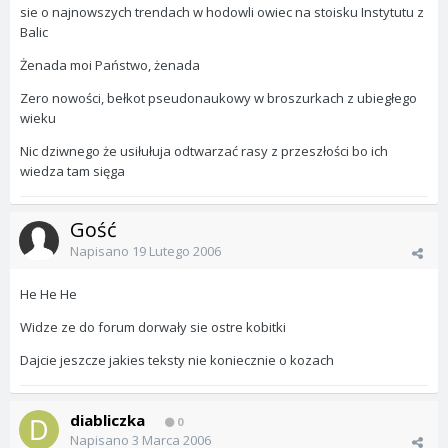
sie o najnowszych trendach w hodowli owiec na stoisku Instytutu z
Balic
Żenada moi Państwo, żenada
Zero nowości, bełkot pseudonaukowy w broszurkach z ubiegłego
wieku
Nic dziwnego że usiłułuja odtwarzać rasy z przeszłości bo ich
wiedza tam sięga
Gość
Napisano
19 Lutego 2006
He He He
Widze ze do forum dorwały sie ostre kobitki
Dajcie jeszcze jakies teksty nie koniecznie o kozach
diabliczka
0
Napisano
3 Marca 2006