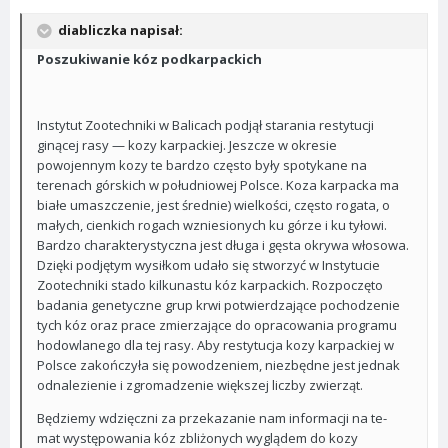
diabliczka napisał:
Poszukiwanie kóz podkarpackich
Instytut Zootechniki w Balicach podjął starania restytucji
ginącej rasy — kozy karpackiej. Jeszcze w okresie
powojennym kozy te bardzo często były spotykane na
terenach górskich w południowej Polsce. Koza karpacka ma
białe umaszczenie, jest średnie) wielkości, często rogata, o
małych, cienkich rogach wzniesionych ku górze i ku tyłowi.
Bardzo charakterystyczna jest długa i gęsta okrywa włosowa.
Dzięki podjętym wysiłkom udało się stworzyć w Instytucie
Zootechniki stado kilkunastu kóz karpackich. Rozpoczęto
badania genetyczne grup krwi potwierdzające pochodzenie
tych kóz oraz prace zmierzające do opracowania programu
hodowlanego dla tej rasy. Aby restytucja kozy karpackiej w
Polsce zakończyła się powodzeniem, niezbędne jest jednak
odnalezienie i zgromadzenie większej liczby zwierząt.
Będziemy wdzięczni za przekazanie nam informacji na te-
mat występowania kóz zbliżonych wyglądem do kozy