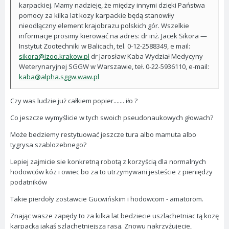
karpackiej. Mamy nadzieję, że między innymi dzięki Państwa
pomocy za kilka lat kozy karpackie będą stanowiły
nieodłączny element krajobrazu polskich gór. Wszelkie
informacje prosimy kierować na adres: dr inż. Jacek Sikora —
Instytut Zootechniki w Balicach, tel. 0-12-2588349, e mail:
sikora@izoo.krakow.pl
dr Jarosław Kaba Wydział Medycyny
Weterynaryjnej SGGW w Warszawie, teł. 0-22-5936110, e-mail:
kaba@alpha.sggw.waw.pl
Czy was ludzie już całkiem popier....... iło ?
Co jeszcze wymyślicie w tych swoich pseudonaukowych głowach?
Może bedziemy restytuować jeszcze tura albo mamuta albo
tygrysa szablozebnego?
Lepiej zajmicie sie konkretną robotą z korzyścią dla normalnych
hodowców kóz i owiec bo za to utrzymywani jesteście z pieniędzy
podatników
Takie pierdoły zostawcie Gucwińskim i hodowcom - amatorom.
Znając wasze zapędy to za kilka lat bedziecie uszlachetniac tą kozę
karpacką jakąś szlachetniejszą rasą. Znowu nakrzyżujecie,