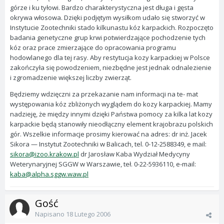
górze i ku tyłowi. Bardzo charakterystyczna jest długa i gęsta
okrywa włosowa. Dzięki podjętym wysiłkom udało się stworzyć w
Instytucie Zootechniki stado kilkunastu kóz karpackich. Rozpoczęto
badania genetyczne grup krwi potwierdzające pochodzenie tych
kóz oraz prace zmierzające do opracowania programu
hodowlanego dla tej rasy. Aby restytucja kozy karpackiej w Polsce
zakończyła się powodzeniem, niezbędne jest jednak odnalezienie
i zgromadzenie większej liczby zwierząt.
Będziemy wdzięczni za przekazanie nam informacji na te- mat
występowania kóz zbliżonych wyglądem do kozy karpackiej. Mamy
nadzieję, że między innymi dzięki Państwa pomocy za kilka lat kozy
karpackie będą stanowiły nieodłączny element krajobrazu polskich
gór. Wszelkie informacje prosimy kierować na adres: dr inż. Jacek
Sikora — Instytut Zootechniki w Balicach, tel. 0-12-2588349, e mail:
sikora@izoo.krakow.pl
dr Jarosław Kaba Wydział Medycyny
Weterynaryjnej SGGW w Warszawie, teł. 0-22-5936110, e-mail:
kaba@alpha.sggw.waw.pl
Gość
Napisano
18 Lutego 2006