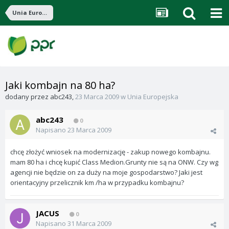
Unia Europejska
Jaki kombajn na 80 ha?
dodany przez
abc243
,
23 Marca 2009
w
Unia Europejska
abc243
0
Napisano
23 Marca 2009
chcę złożyć wniosek na modernizację - zakup nowego kombajnu.
mam 80 ha i chcę kupić Class Medion.Grunty nie są na ONW. Czy wg
agencji nie będzie on za duży na moje gospodarstwo? Jaki jest
orientacyjny przelicznik km /ha w przypadku kombajnu?
JACUS
0
Napisano
31 Marca 2009