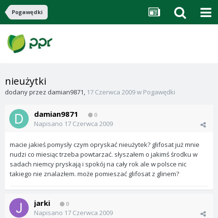
Pogawędki
nieużytki
dodany przez
damian9871
,
17 Czerwca 2009
w
Pogawędki
damian9871
0
Napisano
17 Czerwca 2009
macie jakieś pomysły czym opryskać nieużytek? glifosat już mnie
nudzi co miesiąc trzeba powtarzać. słyszałem o jakimś środku w
sadach niemcy pryskają i spokój na cały rok ale w polsce nic
takiego nie znalazłem. może pomieszać glifosat z glinem?
jarki
0
Napisano
17 Czerwca 2009