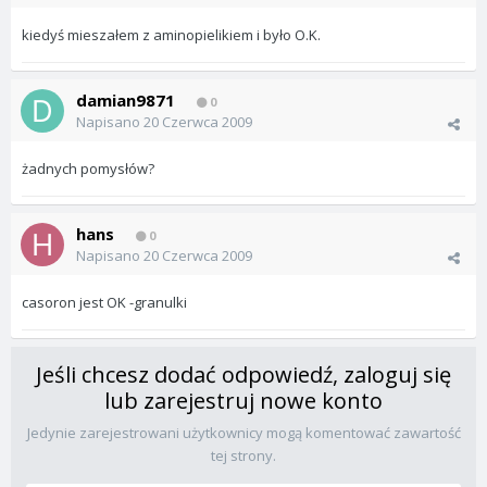
kiedyś mieszałem z aminopielikiem i było O.K.
damian9871
0
Napisano
20 Czerwca 2009
żadnych pomysłów?
hans
0
Napisano
20 Czerwca 2009
casoron jest OK -granulki
Jeśli chcesz dodać odpowiedź, zaloguj się
lub zarejestruj nowe konto
Jedynie zarejestrowani użytkownicy mogą komentować zawartość
tej strony.